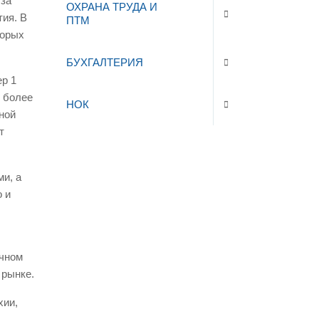
 за
ОХРАНА ТРУДА И
тия. В
ПТМ
торых
БУХГАЛТЕРИЯ
ер 1
 более
НОК
ной
т
и, а
о и
ечном
 рынке.
хии,