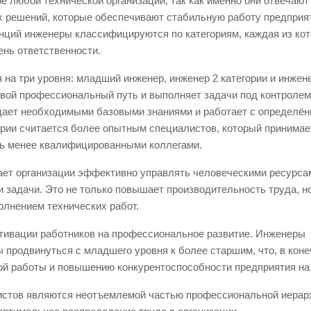
 любой технической организации, так как именно они отвечают
их решений, которые обеспечивают стабильную работу предприя
енций инженеры классифицируются по категориям, каждая из ко
ень ответственности.
на три уровня: младший инженер, инженер 2 категории и инжен
свой профессиональный путь и выполняет задачи под контролем
адает необходимыми базовыми знаниями и работает с определён
ории считается более опытным специалистов, который принимае
ть менее квалифицированными коллегами.
ает организации эффективно управлять человеческими ресурсам
и задачи. Это не только повышает производительность труда, н
олнением технических работ.
отивации работников на профессиональное развитие. Инженеры
 продвинуться с младшего уровня к более старшим, что, в кон
ой работы и повышению конкурентоспособности предприятия на
истов являются неотъемлемой частью профессиональной иерар