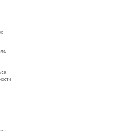
во
ела
уса
ности
зма