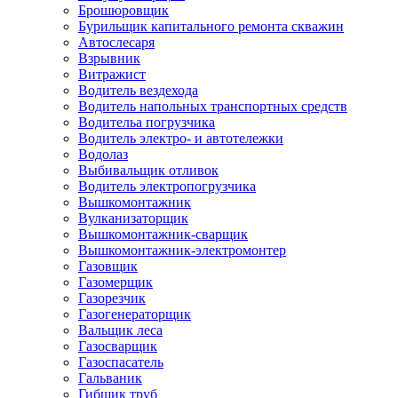
Брошюровщик
Бурильщик капитального ремонта скважин
Автослесаря
Взрывник
Витражист
Водитель вездехода
Водитель напольных транспортных средств
Водительа погрузчика
Водитель электро- и автотележки
Водолаз
Выбивальщик отливок
Водитель электропогрузчика
Вышкомонтажник
Вулканизаторщик
Вышкомонтажник-сварщик
Вышкомонтажник-электромонтер
Газовщик
Газомерщик
Газорезчик
Газогенераторщик
Вальщик леса
Газосварщик
Газоспасатель
Гальваник
Гибщик труб