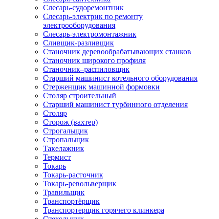
Слесарь-судоремонтник
Слесарь-электрик по ремонту
электрооборудования
Слесарь-электромонтажник
Сливщик-разливщик
Станочник деревообрабатывающих станков
Станочник широкого профиля
Станочник–распиловщик
Старший машинист котельного оборудования
Стерженщик машинной формовки
Столяр строительный
Старший машинист турбинного отделения
Столяр
Сторож (вахтер)
Строгальщик
Стропальщик
Такелажник
Термист
Токарь
Токарь-расточник
Токарь-револьверщик
Травильщик
Транспортёрщик
Транспортерщик горячего клинкера
Стекольщик