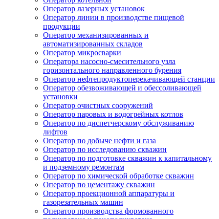
Оператор лазерных установок
Оператор линии в производстве пищевой
продукции
Оператор механизированных и
автоматизированных складов
Оператор микросварки
Оператора насосно-смесительного узла
горизонтального направленного бурения
Оператор нефтепродуктоперекачивающей станции
Оператор обезвоживающей и обессоливающей
установки
Оператор очистных сооружений
Оператор паровых и водогрейных котлов
Оператор по диспетчерскому обслуживанию
лифтов
Оператор по добыче нефти и газа
Оператор по исследованию скважин
Оператор по подготовке скважин к капитальному
и подземному ремонтам
Оператор по химической обработке скважин
Оператор по цементажу скважин
Оператор проекционной аппаратуры и
газорезательных машин
Оператор производства формованного