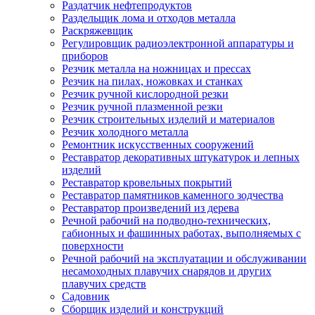
Раздатчик нефтепродуктов
Раздельщик лома и отходов металла
Раскряжевщик
Регулировщик радиоэлектронной аппаратуры и
приборов
Резчик металла на ножницах и прессах
Резчик на пилах, ножовках и станках
Резчик ручной кислородной резки
Резчик ручной плазменной резки
Резчик строительных изделий и материалов
Резчик холодного металла
Ремонтник искусственных сооружений
Реставратор декоративных штукатурок и лепных
изделий
Реставратор кровельных покрытий
Реставратор памятников каменного зодчества
Реставратор произведений из дерева
Речной рабочий на подводно-технических,
габионных и фашинных работах, выполняемых с
поверхности
Речной рабочий на эксплуатации и обслуживании
несамоходных плавучих снарядов и других
плавучих средств
Садовник
Сборщик изделий и конструкций