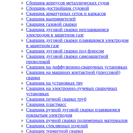
Сборщик корпусов металлических судов
Сборщик-достройщик судовой
Сварщик арматурных сеток и каркасов
Сварщик выпрямителей
Сварщик газовой сварки
Сварщик дуговой сварки неплавящимся
электродом в защитном газе
Сварщик дуговой сварки плавящимся электродом
в защитном газе
Сварщик дуговой сварки под флюсом
Сварщик дуговой сварки самозащитной
проволокой
Сварщик на диффузионно-сварочных установках
Сварщик на машинах контактной (прессовой)
сварки
Сварщик на установках твч
Сварщик на электронно-лучевых сварочных
установках
Сварщик печной сварки труб
Сварщик пластмасс
Сварщик ручной дуговой сварки плавящимся
покрытым электродом
Сварщик ручной сварки полимерных материалов
Сварщик стеклянных изделий
Сварщик термитной сварки