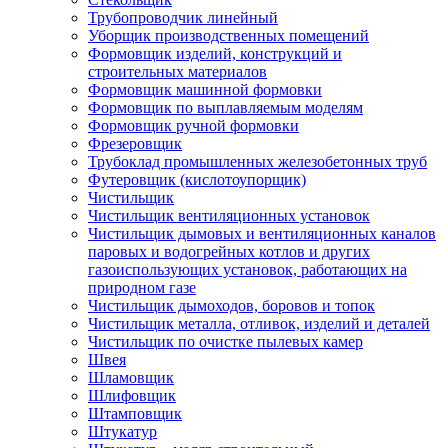
Трубопроводчик линейный
Уборщик производственных помещений
Формовщик изделий, конструкций и
строительных материалов
Формовщик машинной формовки
Формовщик по выплавляемым моделям
Формовщик ручной формовки
Фрезеровщик
Трубоклад промышленных железобетонных труб
Футеровщик (кислотоупорщик)
Чистильщик
Чистильщик вентиляционных установок
Чистильщик дымовых и вентиляционных каналов
паровых и водогрейных котлов и других
газоиспользующих установок, работающих на
природном газе
Чистильщик дымоходов, боровов и топок
Чистильщик металла, отливок, изделий и деталей
Чистильщик по очистке пылевых камер
Швея
Шламовщик
Шлифовщик
Штамповщик
Штукатур