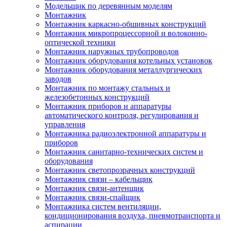
Модельщик по деревянным моделям
Монтажник
Монтажник каркасно-обшивных конструкций
Монтажник микропроцессорной и волоконно-
оптической техники
Монтажник наружных трубопроводов
Монтажник оборудования котельных установок
Монтажник оборудования металлургических
заводов
Монтажник по монтажу стальных и
железобетонных конструкций
Монтажник приборов и аппаратуры
автоматического контроля, регулирования и
управления
Монтажника радиоэлектронной аппаратуры и
приборов
Монтажник санитарно-технических систем и
оборудования
Монтажник светопрозрачных конструкций
Монтажник связи – кабельщик
Монтажник связи-антенщик
Монтажник связи-спайщик
Монтажника систем вентиляции,
кондиционирования воздуха, пневмотранспорта и
аспирации