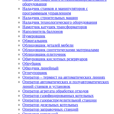
оборудования
Наладчик станков и манипуляторов с
программным управлением
Наладчик строительных машин
Наладчик технологического оборудования
Намотчик катушек трансформаторов
Наполнитель баллонов
Нумеровщик
Обжигальщик
Облицовщик деталей мебели
Облицовщик синтетическими материалами
Облицовщик-плиточник
Обмуровщик кислотных резервуаров
Обрубщик
Обходчик линейный
Огнеупорщик
Оператор – термист на автоматических линиях
Оператор автоматических и полуавтоматических
линий станков и установок
Оператор агрегата обработки отходов
Оператор газифицированных котельных
Оператор газораспределительной станции
Оператор дизельных котельных
Оператор заправочных станций
Оператор котельной