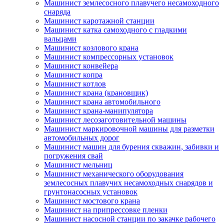
Машинист землесосного плавучего несамоходного
снаряда
Машинист каротажной станции
Машинист катка самоходного с гладкими
вальцами
Машинист козлового крана
Машинист компрессорных установок
Машинист конвейера
Машинист копра
Машинист котлов
Машинист крана (крановщик)
Машинист крана автомобильного
Машинист крана-манипулятора
Машинист лесозаготовительной машины
Машинист маркировочной машины для разметки
автомобильных дорог
Машинист машин для бурения скважин, забивки и
погружения свай
Машинист мельниц
Машинист механического оборудования
землесосных плавучих несамоходных снарядов и
грунтонасосных установок
Машинист мостового крана
Машинист на припрессовке пленки
Машинист насосной станции по закачке рабочего