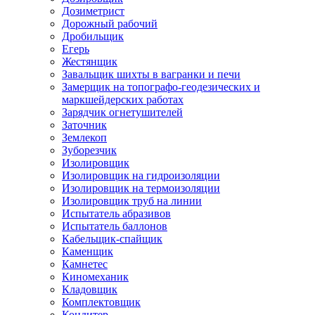
Дозиметрист
Дорожный рабочий
Дробильщик
Егерь
Жестянщик
Завальщик шихты в вагранки и печи
Замерщик на топографо-геодезических и
маркшейдерских работах
Зарядчик огнетушителей
Заточник
Землекоп
Зуборезчик
Изолировщик
Изолировщик на гидроизоляции
Изолировщик на термоизоляции
Изолировщик труб на линии
Испытатель абразивов
Испытатель баллонов
Кабельщик-спайщик
Каменщик
Камнетес
Киномеханик
Кладовщик
Комплектовщик
Кондитер