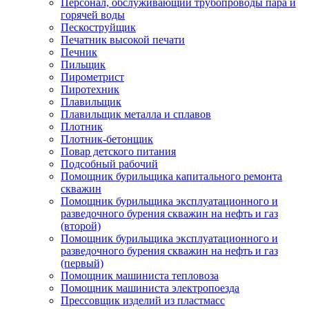
Персонал, обслуживающий трубопроводы пара и
горячей воды
Пескоструйщик
Печатник высокой печати
Печник
Пильщик
Пирометрист
Пиротехник
Плавильщик
Плавильщик металла и сплавов
Плотник
Плотник-бетонщик
Повар детского питания
Подсобный рабочий
Помощник бурильщика капитального ремонта
скважин
Помощник бурильщика эксплуатационного и
разведочного бурения скважин на нефть и газ
(второй)
Помощник бурильщика эксплуатационного и
разведочного бурения скважин на нефть и газ
(первый)
Помощник машиниста тепловоза
Помощник машиниста электропоезда
Прессовщик изделий из пластмасс