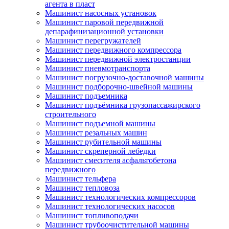
агента в пласт
Машинист насосных установок
Машинист паровой передвижной
депарафинизационной установки
Машинист перегружателей
Машинист передвижного компрессора
Машинист передвижной электростанции
Машинист пневмотранспорта
Машинист погрузочно-доставочной машины
Машинист подборочно-швейной машины
Машинист подъемника
Машинист подъёмника грузопассажирского
строительного
Машинист подъемной машины
Машинист резальных машин
Машинист рубительной машины
Машинист скреперной лебедки
Машинист смесителя асфальтобетона
передвижного
Машинист тельфера
Машинист тепловоза
Машинист технологических компрессоров
Машинист технологических насосов
Машинист топливоподачи
Машинист трубоочистительной машины