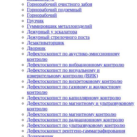
Горнорабочий очистного забоя
Горнорабочий подземный
Горнорабочий
Грузчик
Гуммировщик металлоизделий
Дежурный у эскалатора
Дежурный стрелочного поста
Дезактиваторщик
Дворник
Дефектоскопист по акустико-эмиссионному
контролю
Дефектоскопист по вибрационному контролю
Дефектоскопист по визуальному и
измерительному контролю (ВИК)
Дефектоскопист по вихретоковому контролю
Дефектоскопист по газовому и жидкостному
контролю
Дефектоскопист по капиллярному контролю
Дефектоскопист по магнитному и ультразвуковому
контролю
Дефектоскопист по магнитному контролю
Дефектоскопист по радиационному контролю
Дефектоскопист по ультразвуковому контролю
Дефектоскопист рентгено-гаммаграфирования
Дозировщик