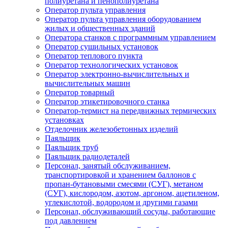
полиуретана и пенополиуретана
Оператор пульта управления
Оператор пульта управления оборудованием
жилых и общественных зданий
Оператора станков с программным управлением
Оператор сушильных установок
Оператор теплового пункта
Оператор технологических установок
Оператор электронно-вычислительных и
вычислительных машин
Оператор товарный
Оператор этикетировочного станка
Оператор-термист на передвижных термических
установках
Отделочник железобетонных изделий
Паяльщик
Паяльщик труб
Паяльщик радиодеталей
Персонал, занятый обслуживанием,
транспортировкой и хранением баллонов с
пропан-бутановыми смесями (СУГ), метаном
(СУГ), кислородом, азотом, аргоном, ацетиленом,
углекислотой, водородом и другими газами
Персонал, обслуживающий сосуды, работающие
под давлением