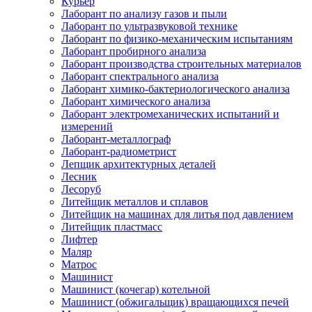
Курьер
Лаборант по анализу газов и пыли
Лаборант по ультразвуковой технике
Лаборант по физико-механическим испытаниям
Лаборант пробирного анализа
Лаборант производства строительных материалов
Лаборант спектрального анализа
Лаборант химико-бактериологического анализа
Лаборант химического анализа
Лаборант электромеханических испытаний и
измерений
Лаборант-металлограф
Лаборант-радиометрист
Лепщик архитектурных деталей
Лесник
Лесоруб
Литейщик металлов и сплавов
Литейщик на машинах для литья под давлением
Литейщик пластмасс
Лифтер
Маляр
Матрос
Машинист
Машинист (кочегар) котельной
Машинист (обжигальщик) вращающихся печей