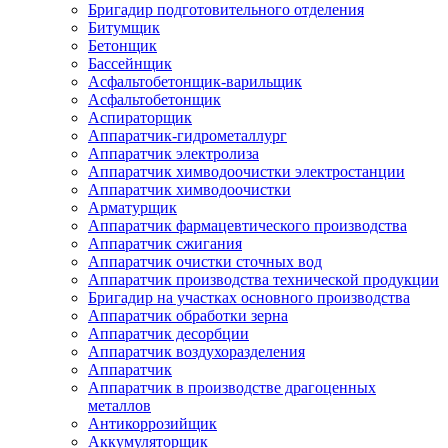
Бригадир подготовительного отделения
Битумщик
Бетонщик
Бассейнщик
Асфальтобетонщик-варильщик
Асфальтобетонщик
Аспираторщик
Аппаратчик-гидрометаллург
Аппаратчик электролиза
Аппаратчик химводоочистки электростанции
Аппаратчик химводоочистки
Арматурщик
Аппаратчик фармацевтического производства
Аппаратчик сжигания
Аппаратчик очистки сточных вод
Аппаратчик производства технической продукции
Бригадир на участках основного производства
Аппаратчик обработки зерна
Аппаратчик десорбции
Аппаратчик воздухоразделения
Аппаратчик
Аппаратчик в производстве драгоценных
металлов
Антикоррозийщик
Аккумуляторщик