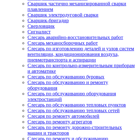
Сварщик частично механизированной сварки
плавлением
Сварщик электродуговой сварки
Сварщик-бригадир
Сверловщик
Сигналист
Слесарь аварийно-восстановительных работ
Слесарь механосборочных работ
Слесарь по изготовлению деталей и узлов систем
вентиляции, кондиционирования воздуха,
пневмотранспорта и аспирации
Слесарь по контрольно-измерительным приборам
и автоматике
Слесарь по обслуживанию буровых
Слесарь по обслуживанию и ремонту
оборудования
Слесарь по обслуживанию оборудования
электростанций
Слесарь по обслуживанию тепловых пунктов
Слесарь по обслуживанию тепловых сетей
Слесаря по ремонту автомобилей
Слесарь по ремонту агрегатов
Слесарь по ремонту дорожно-строительных
машин и тракторов
Слесарь по ремонту и обслуживанию