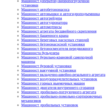
Машинист (оператор) вибропогрузочной
установки
Машинист автобетононасоса
Машинист автовышки и автогидроподъемника
Машинист автогрейдера
Машинист автогудронатора
Машинист автомотрисы
Машинист агрегата бесшвейного скрепления
Машинист башенного крана
Машинист береговых насосных станций
Машинист бетононасосной установки
Машинист бетоносмесителя передвижного
Машиниста бульдозера
Машинист бурильно-крановой самоходной
машины
Машинист буровой установки
Машинист вакуумной установки
Машинист вкладочно-швейно-резального агрегата
Машинист воздухоразделительных установок
Машинист горных выемочных машин
Машинист двигателя внутреннего сгорания
Машинист дробильно-погрузочного агрегата
Машинист дробильно-помольно-сортировочных
механизмов
Машинист дробильных установок