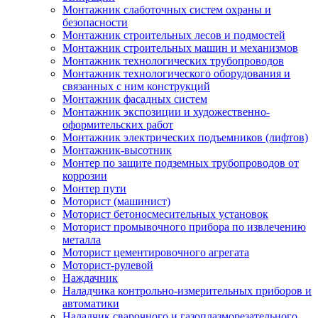
Монтажник слаботочных систем охраны и
безопасности
Монтажник строительных лесов и подмостей
Монтажник строительных машин и механизмов
Монтажник технологических трубопроводов
Монтажник технологического оборудования и
связанных с ним конструкций
Монтажник фасадных систем
Монтажник экспозиции и художественно-
оформительских работ
Монтажник электрических подъемников (лифтов)
Монтажник-высотник
Монтер по защите подземных трубопроводов от
коррозии
Монтер пути
Моторист (машинист)
Моторист бетоносмесительных установок
Моторист промывочного прибора по извлечению
металла
Моторист цементировочного агрегата
Моторист-рулевой
Наждачник
Наладчика контрольно-измерительных приборов и
автоматики
Наладчик сварочного и газоплазморезательного