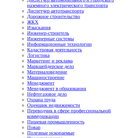
наземного электрического транспорта
Диспетчер автотранспорта
Дорожное строительство
ЖКХ
Изыскания
Инженер-строитель
Инженерные системы
Информационные технологии
Кадастровая деятельность
Логистика
Маркетинг и реклама
Маркшейдерское дело
Материаловедение
Машиностроение
Менеджмент
Менеджмент в образовании
Нефтегазовое дело
Охрана труда
Оценщик недвижимости
Переводчик в сфере профессиональной
коммуникации
Пищевая промышленность
Повар
Полезные ископаемые