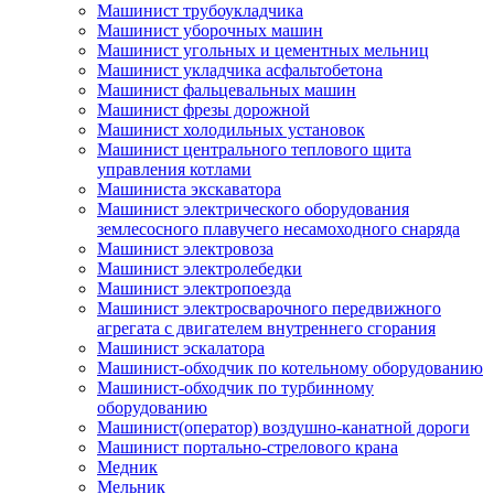
Машинист трубоукладчика
Машинист уборочных машин
Машинист угольных и цементных мельниц
Машинист укладчика асфальтобетона
Машинист фальцевальных машин
Машинист фрезы дорожной
Машинист холодильных установок
Машинист центрального теплового щита
управления котлами
Машиниста экскаватора
Машинист электрического оборудования
землесосного плавучего несамоходного снаряда
Машинист электровоза
Машинист электролебедки
Машинист электропоезда
Машинист электросварочного передвижного
агрегата с двигателем внутреннего сгорания
Машинист эскалатора
Машинист-обходчик по котельному оборудованию
Машинист-обходчик по турбинному
оборудованию
Машинист(оператор) воздушно-канатной дороги
Машинист портально-стрелового крана
Медник
Мельник