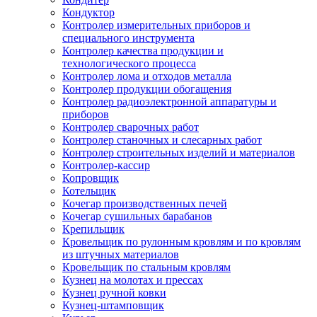
Кондуктор
Контролер измерительных приборов и
специального инструмента
Контролер качества продукции и
технологического процесса
Контролер лома и отходов металла
Контролер продукции обогащения
Контролер радиоэлектронной аппаратуры и
приборов
Контролер сварочных работ
Контролер станочных и слесарных работ
Контролер строительных изделий и материалов
Контролер-кассир
Копровщик
Котельщик
Кочегар производственных печей
Кочегар сушильных барабанов
Крепильщик
Кровельщик по рулонным кровлям и по кровлям
из штучных материалов
Кровельщик по стальным кровлям
Кузнец на молотах и прессах
Кузнец ручной ковки
Кузнец-штамповщик