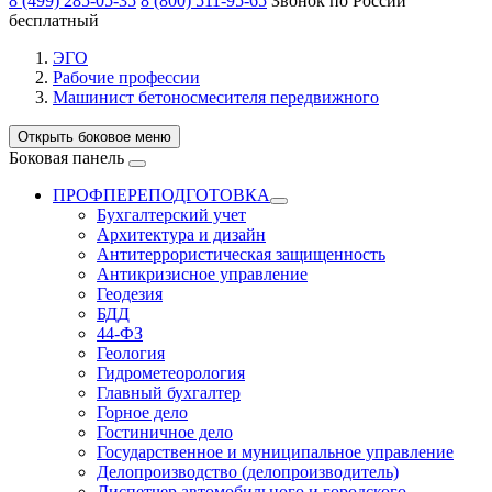
8 (499) 285-05-35
8 (800) 511-95-65
Звонок по России
бесплатный
ЭГО
Рабочие профессии
Машинист бетоносмесителя передвижного
Открыть боковое меню
Боковая панель
ПРОФПЕРЕПОДГОТОВКА
Бухгалтерский учет
Архитектура и дизайн
Антитеррористическая защищенность
Антикризисное управление
Геодезия
БДД
44-ФЗ
Геология
Гидрометеорология
Главный бухгалтер
Горное дело
Гостиничное дело
Государственное и муниципальное управление
Делопроизводство (делопроизводитель)
Диспетчер автомобильного и городского