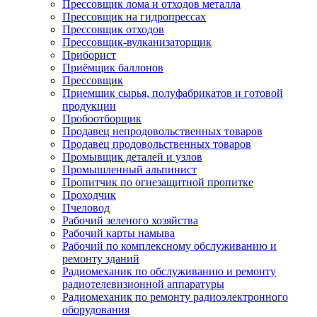
Прессовщик лома и отходов металла
Прессовщик на гидропрессах
Прессовщик отходов
Прессовщик-вулканизаторщик
Приборист
Приёмщик баллонов
Прессовщик
Приемщик сырья, полуфабрикатов и готовой
продукции
Пробоотборщик
Продавец непродовольственных товаров
Продавец продовольственных товаров
Промывщик деталей и узлов
Промышленный альпинист
Пропитчик по огнезащитной пропитке
Проходчик
Пчеловод
Рабочий зеленого хозяйства
Рабочий карты намыва
Рабочий по комплексному обслуживанию и
ремонту зданий
Радиомеханик по обслуживанию и ремонту
радиотелевизионной аппаратуры
Радиомеханик по ремонту радиоэлектронного
оборудования