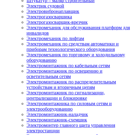
Штукатур – маляр строительный
Электрик судовой
Электровибронаплавщик
Электрогазосварщика
Электрогазосварщик-врезчик
Электромеханик для обслуживания платформ для
инвалидов
Электромеханик по лифтам
Электромеханик по средствам автоматики и
приборам технологического оборудования
Электромеханик по торговому и холодильному
оборудованию
Электромонтажник по кабельным сетям
Электромонтажник по освещению и
осветительным сетям
Электромонтажник по распределительным
устройствам и вторичным цепям
Электромонтажник по сигнализации,
централизации и блокировке
Электромонтажника по силовым сетям и
электрооборудованию
Электромонтажник-наладчик
Электромонтажник-схемщик
Электромонтер главного щита управления
электростанции