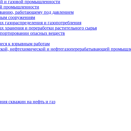
ой и газовой промышленности
ой промышленности
ованию, работающему под давлением
ным сооружениям
х газораспределения и газопотребления
х хранения и переработки растительного сырья
спортировании опасных веществ
еся к взрывным работам
ской, нефтехимической и нефтегазоперерабатывающей промышл
ния скважин на нефть и газ