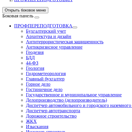
Открыть боковое меню
Боковая панель
ПРОФПЕРЕПОДГОТОВКА
Бухгалтерский учет
Архитектура и дизайн
Антитеррористическая защищенность
Антикризисное управление
Геодезия
БДД
44-ФЗ
Геология
Гидрометеорология
Главный бухгалтер
Горное дело
Гостиничное дело
Государственное и муниципальное управление
Делопроизводство (делопроизводитель)
Диспетчер автомобильного и городского наземного
Диспетчер автотранспорта
Дорожное строительство
ЖКХ
Изыскания
Инженер-строитель