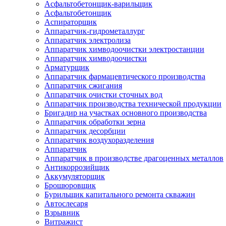
Асфальтобетонщик-варильщик
Асфальтобетонщик
Аспираторщик
Аппаратчик-гидрометаллург
Аппаратчик электролиза
Аппаратчик химводоочистки электростанции
Аппаратчик химводоочистки
Арматурщик
Аппаратчик фармацевтического производства
Аппаратчик сжигания
Аппаратчик очистки сточных вод
Аппаратчик производства технической продукции
Бригадир на участках основного производства
Аппаратчик обработки зерна
Аппаратчик десорбции
Аппаратчик воздухоразделения
Аппаратчик
Аппаратчик в производстве драгоценных металлов
Антикоррозийщик
Аккумуляторщик
Брошюровщик
Бурильщик капитального ремонта скважин
Автослесаря
Взрывник
Витражист