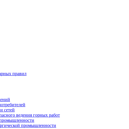
арных правил
жений
потребителей
и сетей
пасного ведения горных работ
 промышленности
ургической промышленности