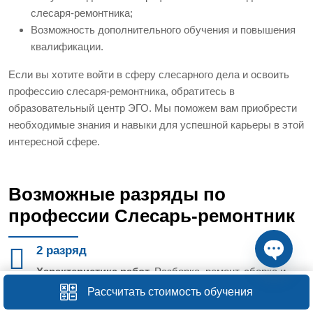
слесаря-ремонтника;
Возможность дополнительного обучения и повышения
квалификации.
Если вы хотите войти в сферу слесарного дела и освоить
профессию слесаря-ремонтника, обратитесь в
образовательный центр ЭГО. Мы поможем вам приобрести
необходимые знания и навыки для успешной карьеры в этой
интересной сфере.
Возможные разряды по
профессии Слесарь-ремонтник
2 разряд
Характеристика работ.
Разборка, ремонт, сборка и
Open ch
испытание простых узлов и механизмов
Рассчитать стоимость обучения
оборудования, агрегатов и машин. Ремонт простого