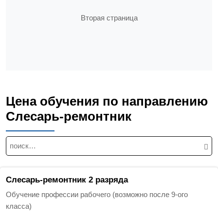
Вторая страница
Цена обучения по направлению
Слесарь-ремонтник
Н
а
й
т
Слесарь-ремонтник 2 разряда
и
Обучение профессии рабочего (возможно после 9-ого
:
класса)