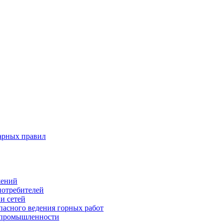
арных правил
жений
потребителей
и сетей
пасного ведения горных работ
 промышленности