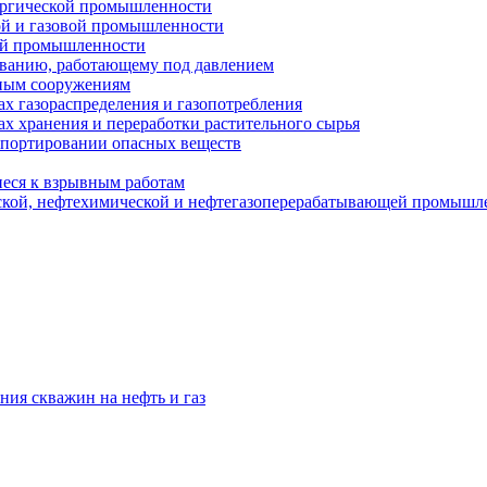
ургической промышленности
ой и газовой промышленности
ой промышленности
ованию, работающему под давлением
ным сооружениям
х газораспределения и газопотребления
х хранения и переработки растительного сырья
спортировании опасных веществ
еся к взрывным работам
ской, нефтехимической и нефтегазоперерабатывающей промышл
ния скважин на нефть и газ