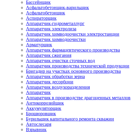
Бассейнщик
Асфальтобетонщик-варильщик
Асфальтобетонщик
Аспираторщик
Аппаратчик-гидрометаллург
Аппаратчик электролиза
Аппаратчик химводоочистки электростанции
Аппаратчик химводоочистки
Арматурщик
Аппаратчик фармацевтического производства
Аппаратчик сжигания
Аппаратчик очистки сточных вод
Аппаратчик производства технической продукции
Бригадир на участках основного производства
Аппаратчик обработки зерна
Аппаратчик десорбции
Аппаратчик воздухоразделения
Аппаратчик
Аппаратчик в производстве драгоценных металлов
Антикоррозийщик
Аккумуляторщик
Брошюровщик
Бурильщик капитального ремонта скважин
Автослесаря
Взрывник