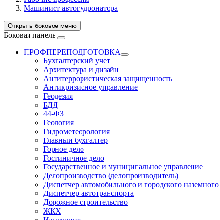
Машинист автогудронатора
Открыть боковое меню
Боковая панель
ПРОФПЕРЕПОДГОТОВКА
Бухгалтерский учет
Архитектура и дизайн
Антитеррористическая защищенность
Антикризисное управление
Геодезия
БДД
44-ФЗ
Геология
Гидрометеорология
Главный бухгалтер
Горное дело
Гостиничное дело
Государственное и муниципальное управление
Делопроизводство (делопроизводитель)
Диспетчер автомобильного и городского наземного
Диспетчер автотранспорта
Дорожное строительство
ЖКХ
Изыскания