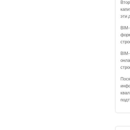
Втор
капи
эти 
BIM-
форм
стро
BIM-
онла
стро
Поск
инфо
квал
подт