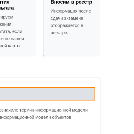
нтия
Вносим в реестр
льтата
Информация после
тируем
сдачи экзамена
жения
отображается в
тата, если
реестре.
те по нашей
ной карты.
бозначило термин информационной модели
 информационной модели объектов