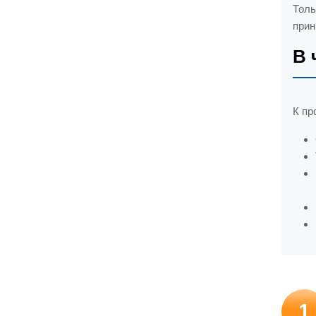
Толь
прин
В 
К пр
1