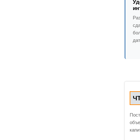
Уд
ин
Ра
сда
бо
дат
Ч
Пост
объе
капи