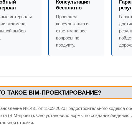
обный
Консультация
Гара
тервал
бесплатно
резу
зные интервалы
Проведем
Гаран
чи экзамена,
консультацию и
дости
льшой выбор
ответим на все
резуль
.
вопросы по
пойде
продукту.
дорож
ТО ТАКОЕ BIM-ПРОЕКТИРОВАНИЕ?
ановление №1431 от 15.09.2020 Градостроительного кодекса о
кта (BIM-проект). Оно установило нормы по созданию/ведению
тальной стройки.