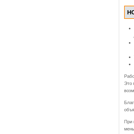
Н
Рабо
Это 
возм
Благ
объя
При 
мень