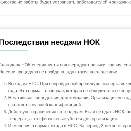
качество их работы будет устраивать работодателей и заказчик
Последствия несдачи НОК
Благодаря НОК специалисты подтверждают навыки, знания, со
Но если процедура не пройдена, ждут такие последствия:
Выход из НРС: При непройденной процедуре эксперта исклю
года. Эта норма – правовая, которая не обходится и не анну
Негативные последствия для компании: Организация выходи
с соответствующей квалификацией.
Действуют ограничения по тендерам: Если не сдать НОК, не
тендерах, а это финансовые убытки для организации.
Изменения в нормах входа в НРС: За период 2-летнего огр