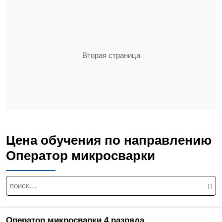
Вторая страница
Цена обучения по направлению
Оператор микросварки
Н
а
й
т
Оператор микросварки 4 разряда