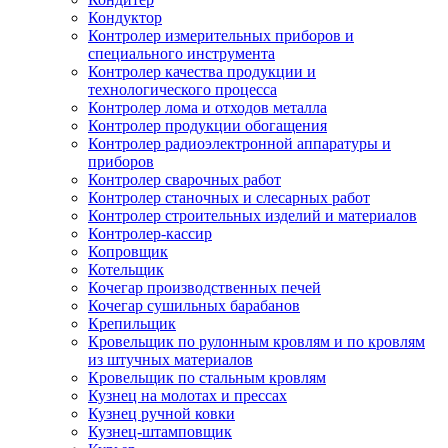
Кондуктор
Контролер измерительных приборов и
специального инструмента
Контролер качества продукции и
технологического процесса
Контролер лома и отходов металла
Контролер продукции обогащения
Контролер радиоэлектронной аппаратуры и
приборов
Контролер сварочных работ
Контролер станочных и слесарных работ
Контролер строительных изделий и материалов
Контролер-кассир
Копровщик
Котельщик
Кочегар производственных печей
Кочегар сушильных барабанов
Крепильщик
Кровельщик по рулонным кровлям и по кровлям
из штучных материалов
Кровельщик по стальным кровлям
Кузнец на молотах и прессах
Кузнец ручной ковки
Кузнец-штамповщик