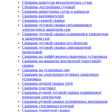
Сборщик корпусов металлических судов
Сборщик-достройщик судовой
Сварщик арматурных сеток и каркасов
Сварщик выпрямителей
Сварщик газовой сварки
Сварщик дуговой сварки неплавящимся
электродом в защитном газе
Сварщик дуговой сварки плавящимся электродом
в защитном газе
Сварщик дуговой сварки под флюсом
Сварщик дуговой сварки самозащитной
проволокой
Сварщик на диффузионно-сварочных установках
Сварщик на машинах контактной (прессовой)
сварки
Сварщик на установках твч
Сварщик на электронно-лучевых сварочных
установках
Сварщик печной сварки труб
Сварщик пластмасс
Сварщик ручной дуговой сварки плавящимся
покрытым электродом
Сварщик ручной сварки полимерных материалов
Сварщик стеклянных изделий
Сварщик термитной сварки