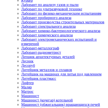
Курьер
Лаборант по анализу газов и пыли
Лаборант по ультразвуковой технике
Лаборант по физико-механическим испытаниям
Лаборант пробирного анализа
Лаборант производства строительных материалов
Лаборант спектрального анализа
Лаборант химико-бактериологического анализа
Лаборант химического анализа
Лаборант электромеханических испытаний и
измерений
Лаборант-металлограф
Лаборант-радиометрист
Лепщик архитектурных деталей
Лесник
Лесоруб
Литейщик металлов и сплавов
Литейщик на машинах для литья под давлением
Литейщик пластмасс
Лифтер
Маляр
Матрос
Машинист
Машинист (кочегар) котельной
Машинист (обжигальщик) вращающихся печей