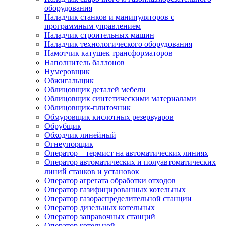
оборудования
Наладчик станков и манипуляторов с
программным управлением
Наладчик строительных машин
Наладчик технологического оборудования
Намотчик катушек трансформаторов
Наполнитель баллонов
Нумеровщик
Обжигальщик
Облицовщик деталей мебели
Облицовщик синтетическими материалами
Облицовщик-плиточник
Обмуровщик кислотных резервуаров
Обрубщик
Обходчик линейный
Огнеупорщик
Оператор – термист на автоматических линиях
Оператор автоматических и полуавтоматических
линий станков и установок
Оператор агрегата обработки отходов
Оператор газифицированных котельных
Оператор газораспределительной станции
Оператор дизельных котельных
Оператор заправочных станций
Оператор котельной