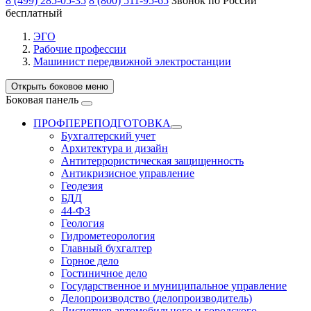
8 (499) 285-05-35
8 (800) 511-95-65
Звонок по России
бесплатный
ЭГО
Рабочие профессии
Машинист передвижной электростанции
Открыть боковое меню
Боковая панель
ПРОФПЕРЕПОДГОТОВКА
Бухгалтерский учет
Архитектура и дизайн
Антитеррористическая защищенность
Антикризисное управление
Геодезия
БДД
44-ФЗ
Геология
Гидрометеорология
Главный бухгалтер
Горное дело
Гостиничное дело
Государственное и муниципальное управление
Делопроизводство (делопроизводитель)
Диспетчер автомобильного и городского