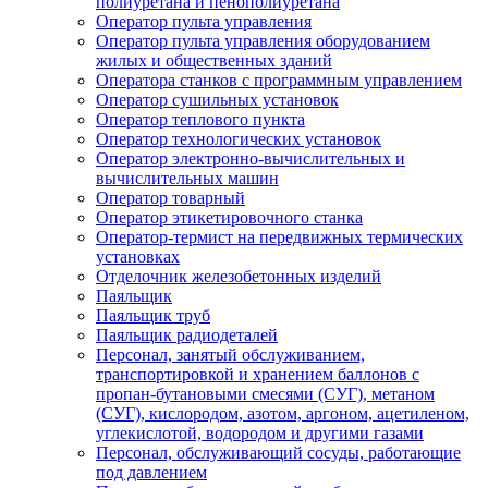
полиуретана и пенополиуретана
Оператор пульта управления
Оператор пульта управления оборудованием
жилых и общественных зданий
Оператора станков с программным управлением
Оператор сушильных установок
Оператор теплового пункта
Оператор технологических установок
Оператор электронно-вычислительных и
вычислительных машин
Оператор товарный
Оператор этикетировочного станка
Оператор-термист на передвижных термических
установках
Отделочник железобетонных изделий
Паяльщик
Паяльщик труб
Паяльщик радиодеталей
Персонал, занятый обслуживанием,
транспортировкой и хранением баллонов с
пропан-бутановыми смесями (СУГ), метаном
(СУГ), кислородом, азотом, аргоном, ацетиленом,
углекислотой, водородом и другими газами
Персонал, обслуживающий сосуды, работающие
под давлением