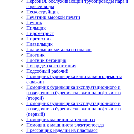
Персонал, обслуживающий трубопроводы пара и
горячей воды
Пескоструйщик
Печатник высокой печати
Печник
Пильщик
Пирометрист
Пиротехник
Плавильщик
Плавильщик металла и сплавов
Плотник
Плотник-бетонщик
Повар детского питания
Подсобный рабочий
Помощник бурильщика капитального ремонта
скважин
Помощник бурильщика эксплуатационного и
разведочного бурения скважин на нефть и газ
(второй)
Помощник бурильщика эксплуатационного и
разведочного бурения скважин на нефть и газ
(первый)
Помощник машиниста тепловоза
Помощник машиниста электропоезда
Прессовщик изделий из пластмасс