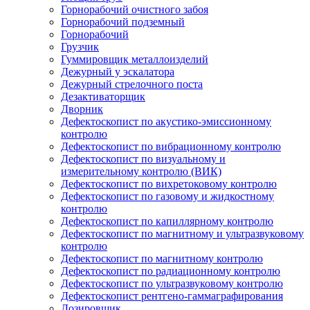
Горнорабочий очистного забоя
Горнорабочий подземный
Горнорабочий
Грузчик
Гуммировщик металлоизделий
Дежурный у эскалатора
Дежурный стрелочного поста
Дезактиваторщик
Дворник
Дефектоскопист по акустико-эмиссионному
контролю
Дефектоскопист по вибрационному контролю
Дефектоскопист по визуальному и
измерительному контролю (ВИК)
Дефектоскопист по вихретоковому контролю
Дефектоскопист по газовому и жидкостному
контролю
Дефектоскопист по капиллярному контролю
Дефектоскопист по магнитному и ультразвуковому
контролю
Дефектоскопист по магнитному контролю
Дефектоскопист по радиационному контролю
Дефектоскопист по ультразвуковому контролю
Дефектоскопист рентгено-гаммаграфирования
Дозировщик