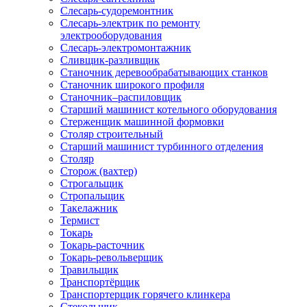
Слесарь-судоремонтник
Слесарь-электрик по ремонту
электрооборудования
Слесарь-электромонтажник
Сливщик-разливщик
Станочник деревообрабатывающих станков
Станочник широкого профиля
Станочник–распиловщик
Старший машинист котельного оборудования
Стерженщик машинной формовки
Столяр строительный
Старший машинист турбинного отделения
Столяр
Сторож (вахтер)
Строгальщик
Стропальщик
Такелажник
Термист
Токарь
Токарь-расточник
Токарь-револьверщик
Травильщик
Транспортёрщик
Транспортерщик горячего клинкера
Стекольщик