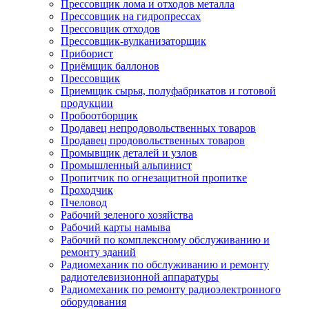
Прессовщик лома и отходов металла
Прессовщик на гидропрессах
Прессовщик отходов
Прессовщик-вулканизаторщик
Приборист
Приёмщик баллонов
Прессовщик
Приемщик сырья, полуфабрикатов и готовой
продукции
Пробоотборщик
Продавец непродовольственных товаров
Продавец продовольственных товаров
Промывщик деталей и узлов
Промышленный альпинист
Пропитчик по огнезащитной пропитке
Проходчик
Пчеловод
Рабочий зеленого хозяйства
Рабочий карты намыва
Рабочий по комплексному обслуживанию и
ремонту зданий
Радиомеханик по обслуживанию и ремонту
радиотелевизионной аппаратуры
Радиомеханик по ремонту радиоэлектронного
оборудования