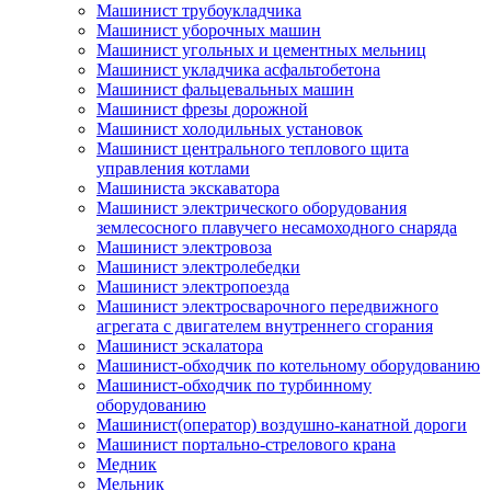
Машинист трубоукладчика
Машинист уборочных машин
Машинист угольных и цементных мельниц
Машинист укладчика асфальтобетона
Машинист фальцевальных машин
Машинист фрезы дорожной
Машинист холодильных установок
Машинист центрального теплового щита
управления котлами
Машиниста экскаватора
Машинист электрического оборудования
землесосного плавучего несамоходного снаряда
Машинист электровоза
Машинист электролебедки
Машинист электропоезда
Машинист электросварочного передвижного
агрегата с двигателем внутреннего сгорания
Машинист эскалатора
Машинист-обходчик по котельному оборудованию
Машинист-обходчик по турбинному
оборудованию
Машинист(оператор) воздушно-канатной дороги
Машинист портально-стрелового крана
Медник
Мельник