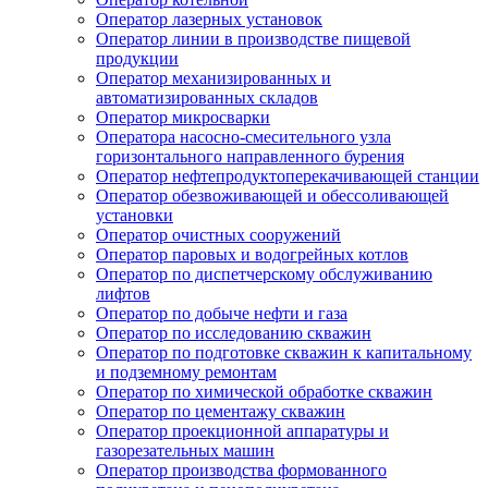
Оператор лазерных установок
Оператор линии в производстве пищевой
продукции
Оператор механизированных и
автоматизированных складов
Оператор микросварки
Оператора насосно-смесительного узла
горизонтального направленного бурения
Оператор нефтепродуктоперекачивающей станции
Оператор обезвоживающей и обессоливающей
установки
Оператор очистных сооружений
Оператор паровых и водогрейных котлов
Оператор по диспетчерскому обслуживанию
лифтов
Оператор по добыче нефти и газа
Оператор по исследованию скважин
Оператор по подготовке скважин к капитальному
и подземному ремонтам
Оператор по химической обработке скважин
Оператор по цементажу скважин
Оператор проекционной аппаратуры и
газорезательных машин
Оператор производства формованного