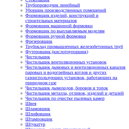
Трубопроводчик линейный
Уборщик производственных помещений
Формовщик изделий, конструкций и
строительных материалов
Формовщик машинной формовки
Формовщик по выплавляемым моделям
Формовщик ручной формовки
Фрезеровщик
Трубоклад промышленных железобетонных труб
Футеровщик (кислотоупорщик)
Чистильщик
Чистильщик вентиляционных установок
Чистильщик дымовых и вентиляционных каналов
паровых и водогрейных котлов и других
газоиспользующих установок, работающих на
природном газе
Чистильщик дымоходов, боровов и топок
Чистильщик металла, отливок, изделий и деталей
Чистильщик по очистке пылевых камер
Швея
Шламовщик
Шлифовщик
Штамповщик
Штукатур