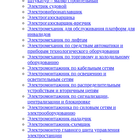
Штукатур – маляр строительный
Электрик судовой
Электровибронаплавщик
Электрогазосварщика
Электрогазосварщик-врезчик
Электромеханик для обслуживания платформ для
инвалидов
Электромеханик по лифтам
Электромеханик по средствам автоматики и
приборам технологического оборудования
Электромеханик по торговому и холодильному
оборудованию
Электромонтажник по кабельным сетям
Электромонтажник по освещению и
осветительным сетям
Электромонтажник по распределительным
устройствам и вторичным цепям
Электромонтажник по сигнализации,
централизации и блокировке
Электромонтажника по силовым сетям и
электрооборудованию
Электромонтажник-наладчик
Электромонтажник-схемщик
Электромонтер главного щита управления
электростанции