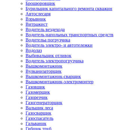
Брошюровщик
Бурильщик капитального ремонта скважин
Автослесаря
Взрывник
Витражист
Водитель вездехода
Водитель напольных транспортных средств
Водительа погрузчика
Водитель электро- и автотележки
Водолаз
Выбивальщик отливок
Водитель электропогрузчика
Вышкомонтажник
Вулканизаторщик
Вышкомонтажник-сварщик
Вышкомонтажник-электромонтер
Газовщик
Газомерщик
Газорезчик
Газогенераторщик
Вальщик леса
Газосварщик
Газоспасатель
Гальваник
Гибщик труб