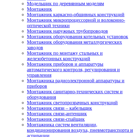
Модельщик по деревянным моделям
Монтажник
Монтажник каркасно-обшивных конструкций
Монтажник микропроцессорной и волоконно-
оптической техники
Монтажник наружных трубопроводов
Монтажник оборудования котельных установок
Монтажник оборудования металлургических
заводов
Монтажник по монтажу стальных и
железобетонных конструкций
Монтажник приборов и аппаратуры
автоматического контроля, регулирования и
управления
Монтажника радиоэлектронной аппаратуры и
приборов
Монтажник санитарно-технических систем и
оборудования
Монтажник светопрозрачных конструкций
Монтажник связи – кабельщик
Монтажник связи-антенщик
Монтажник связи-спайщик
Монтажника систем вентиляции,
кондиционирования воздуха, пневмотранспорта и
аспирации