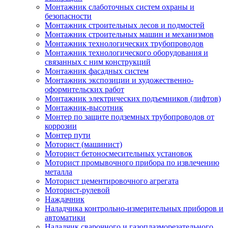
Монтажник слаботочных систем охраны и
безопасности
Монтажник строительных лесов и подмостей
Монтажник строительных машин и механизмов
Монтажник технологических трубопроводов
Монтажник технологического оборудования и
связанных с ним конструкций
Монтажник фасадных систем
Монтажник экспозиции и художественно-
оформительских работ
Монтажник электрических подъемников (лифтов)
Монтажник-высотник
Монтер по защите подземных трубопроводов от
коррозии
Монтер пути
Моторист (машинист)
Моторист бетоносмесительных установок
Моторист промывочного прибора по извлечению
металла
Моторист цементировочного агрегата
Моторист-рулевой
Наждачник
Наладчика контрольно-измерительных приборов и
автоматики
Наладчик сварочного и газоплазморезательного