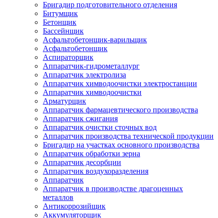
Бригадир подготовительного отделения
Битумщик
Бетонщик
Бассейнщик
Асфальтобетонщик-варильщик
Асфальтобетонщик
Аспираторщик
Аппаратчик-гидрометаллург
Аппаратчик электролиза
Аппаратчик химводоочистки электростанции
Аппаратчик химводоочистки
Арматурщик
Аппаратчик фармацевтического производства
Аппаратчик сжигания
Аппаратчик очистки сточных вод
Аппаратчик производства технической продукции
Бригадир на участках основного производства
Аппаратчик обработки зерна
Аппаратчик десорбции
Аппаратчик воздухоразделения
Аппаратчик
Аппаратчик в производстве драгоценных
металлов
Антикоррозийщик
Аккумуляторщик