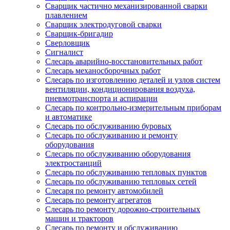
Сварщик частично механизированной сварки
плавлением
Сварщик электродуговой сварки
Сварщик-бригадир
Сверловщик
Сигналист
Слесарь аварийно-восстановительных работ
Слесарь механосборочных работ
Слесарь по изготовлению деталей и узлов систем
вентиляции, кондиционирования воздуха,
пневмотранспорта и аспирации
Слесарь по контрольно-измерительным приборам
и автоматике
Слесарь по обслуживанию буровых
Слесарь по обслуживанию и ремонту
оборудования
Слесарь по обслуживанию оборудования
электростанций
Слесарь по обслуживанию тепловых пунктов
Слесарь по обслуживанию тепловых сетей
Слесаря по ремонту автомобилей
Слесарь по ремонту агрегатов
Слесарь по ремонту дорожно-строительных
машин и тракторов
Слесарь по ремонту и обслуживанию