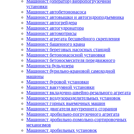
Машинист (оператор) вибропогрузочной
установки
Машинист автобетононасоса
Машинист автовышки и автогидроподъемника
Машинист автогрейдера
Машинист автогудронатора
Машинист автомотрисы
Машинист агрегата бесшвейного скрепления
Машинист башенного крана
Машинист береговых насосных станций
Машинист бетононасосной установки
Машинист бетоносмесителя передвижного
Машиниста бульдозера
Машинист бурильно-крановой самоходной
машины
Машинист буровой установки
Машинист вакуумной установки
Машинист вкладочно-швейно-резального агрегата
Машинист воздухоразделительных установок
Машинист горных выемочных машин
Машинист двигателя внутреннего сгорания
Машинист дробильно-погрузочного агрегата
Машинист дробильно-помольно-сортировочных
механизмов
Машинист дробильных установок