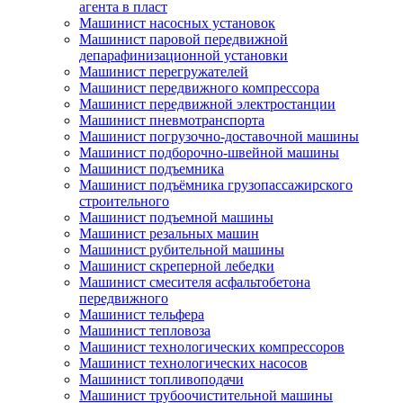
агента в пласт
Машинист насосных установок
Машинист паровой передвижной
депарафинизационной установки
Машинист перегружателей
Машинист передвижного компрессора
Машинист передвижной электростанции
Машинист пневмотранспорта
Машинист погрузочно-доставочной машины
Машинист подборочно-швейной машины
Машинист подъемника
Машинист подъёмника грузопассажирского
строительного
Машинист подъемной машины
Машинист резальных машин
Машинист рубительной машины
Машинист скреперной лебедки
Машинист смесителя асфальтобетона
передвижного
Машинист тельфера
Машинист тепловоза
Машинист технологических компрессоров
Машинист технологических насосов
Машинист топливоподачи
Машинист трубоочистительной машины