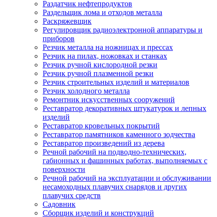
Раздатчик нефтепродуктов
Раздельщик лома и отходов металла
Раскряжевщик
Регулировщик радиоэлектронной аппаратуры и
приборов
Резчик металла на ножницах и прессах
Резчик на пилах, ножовках и станках
Резчик ручной кислородной резки
Резчик ручной плазменной резки
Резчик строительных изделий и материалов
Резчик холодного металла
Ремонтник искусственных сооружений
Реставратор декоративных штукатурок и лепных
изделий
Реставратор кровельных покрытий
Реставратор памятников каменного зодчества
Реставратор произведений из дерева
Речной рабочий на подводно-технических,
габионных и фашинных работах, выполняемых с
поверхности
Речной рабочий на эксплуатации и обслуживании
несамоходных плавучих снарядов и других
плавучих средств
Садовник
Сборщик изделий и конструкций