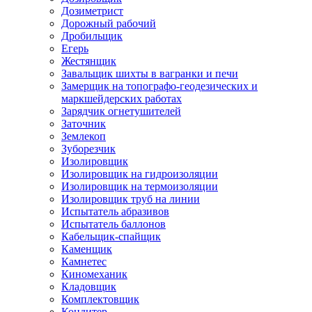
Дозиметрист
Дорожный рабочий
Дробильщик
Егерь
Жестянщик
Завальщик шихты в вагранки и печи
Замерщик на топографо-геодезических и
маркшейдерских работах
Зарядчик огнетушителей
Заточник
Землекоп
Зуборезчик
Изолировщик
Изолировщик на гидроизоляции
Изолировщик на термоизоляции
Изолировщик труб на линии
Испытатель абразивов
Испытатель баллонов
Кабельщик-спайщик
Каменщик
Камнетес
Киномеханик
Кладовщик
Комплектовщик
Кондитер