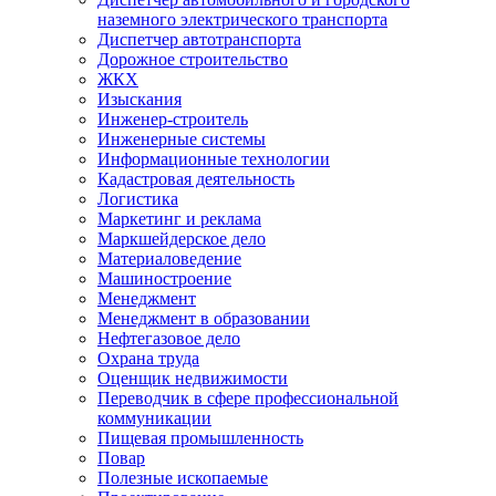
наземного электрического транспорта
Диспетчер автотранспорта
Дорожное строительство
ЖКХ
Изыскания
Инженер-строитель
Инженерные системы
Информационные технологии
Кадастровая деятельность
Логистика
Маркетинг и реклама
Маркшейдерское дело
Материаловедение
Машиностроение
Менеджмент
Менеджмент в образовании
Нефтегазовое дело
Охрана труда
Оценщик недвижимости
Переводчик в сфере профессиональной
коммуникации
Пищевая промышленность
Повар
Полезные ископаемые