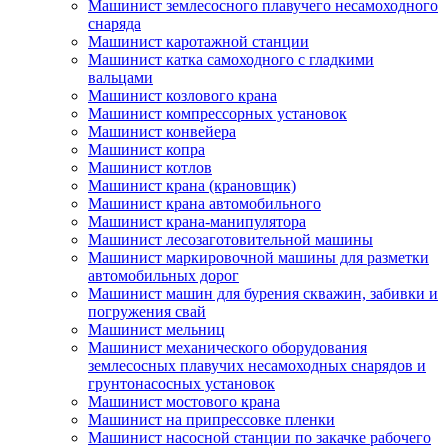
Машинист землесосного плавучего несамоходного
снаряда
Машинист каротажной станции
Машинист катка самоходного с гладкими
вальцами
Машинист козлового крана
Машинист компрессорных установок
Машинист конвейера
Машинист копра
Машинист котлов
Машинист крана (крановщик)
Машинист крана автомобильного
Машинист крана-манипулятора
Машинист лесозаготовительной машины
Машинист маркировочной машины для разметки
автомобильных дорог
Машинист машин для бурения скважин, забивки и
погружения свай
Машинист мельниц
Машинист механического оборудования
землесосных плавучих несамоходных снарядов и
грунтонасосных установок
Машинист мостового крана
Машинист на припрессовке пленки
Машинист насосной станции по закачке рабочего