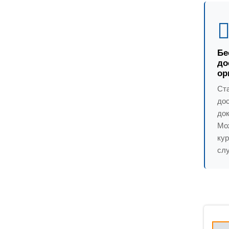
Бе
до
ор
Ст
до
док
Мо
ку
слу