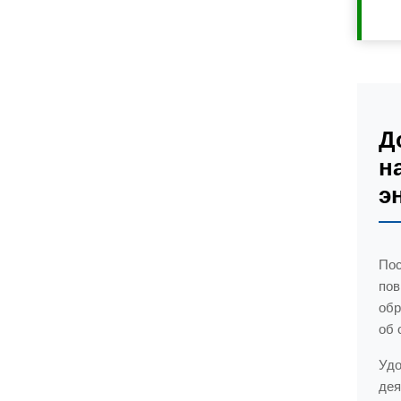
Д
н
э
Пос
пов
обр
об 
Удо
дея