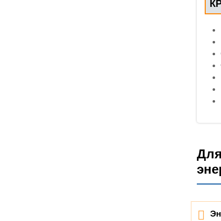
К
Для
эне
Эн