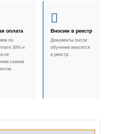
ая оплата
Вносим в реестр
аем по
Документы после
плате 30% и
обучения вносятся
осле
в реестр.
ения сканов
ентов.