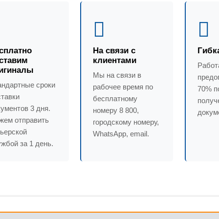
сплатно
На связи с
Гибк
ставим
клиентами
Работ
игиналы
Мы на связи в
предо
андартные сроки
рабочее время по
70% п
ставки
бесплатному
получ
ументов 3 дня.
номеру 8 800,
докум
жем отправить
городскому номеру,
рьерской
WhatsApp, email.
жбой за 1 день.