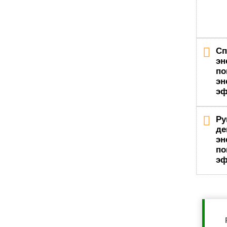
Сп
эн
п
эн
эф
Ру
де
эн
по
эф