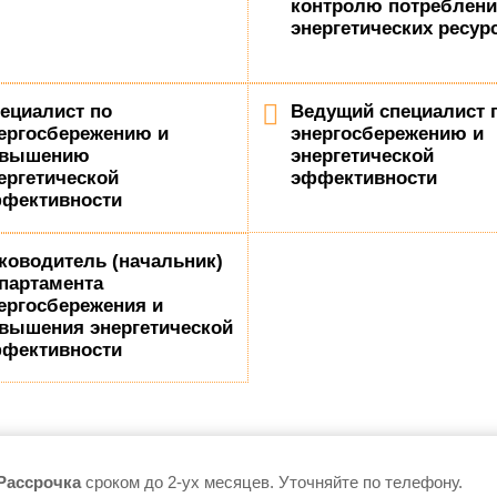
контролю потреблен
энергетических ресур
ециалист по
Ведущий специалист 
ергосбережению и
энергосбережению и
овышению
энергетической
ергетической
эффективности
фективности
ководитель (начальник)
партамента
ергосбережения и
вышения энергетической
фективности
Рассрочка
сроком до 2-ух месяцев. Уточняйте по телефону.