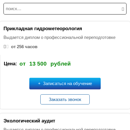
Н
а
й
т
Прикладная гидрометеорология
и
Выдается диплом о профессиональной переподготовке
:
от 256 часов
от
13 500
рублей
Цена:
Записаться на обучение
Заказать звонок
Экологический аудит
Выдается диплом о профессиональной переподготовке