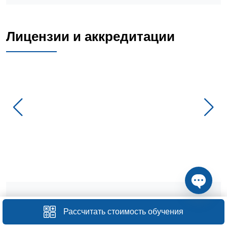
Лицензии и аккредитации
Open ch
Общие положения
Рассчитать стоимость обучения