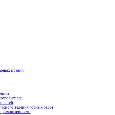
арных правил
жений
потребителей
и сетей
пасного ведения горных работ
 промышленности