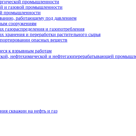
ургической промышленности
ой и газовой промышленности
ой промышленности
ованию, работающему под давлением
ным сооружениям
х газораспределения и газопотребления
х хранения и переработки растительного сырья
спортировании опасных веществ
еся к взрывным работам
ской, нефтехимической и нефтегазоперерабатывающей промышл
ния скважин на нефть и газ