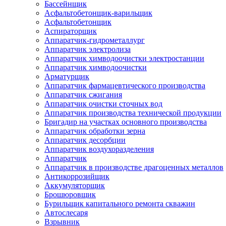
Бассейнщик
Асфальтобетонщик-варильщик
Асфальтобетонщик
Аспираторщик
Аппаратчик-гидрометаллург
Аппаратчик электролиза
Аппаратчик химводоочистки электростанции
Аппаратчик химводоочистки
Арматурщик
Аппаратчик фармацевтического производства
Аппаратчик сжигания
Аппаратчик очистки сточных вод
Аппаратчик производства технической продукции
Бригадир на участках основного производства
Аппаратчик обработки зерна
Аппаратчик десорбции
Аппаратчик воздухоразделения
Аппаратчик
Аппаратчик в производстве драгоценных металлов
Антикоррозийщик
Аккумуляторщик
Брошюровщик
Бурильщик капитального ремонта скважин
Автослесаря
Взрывник