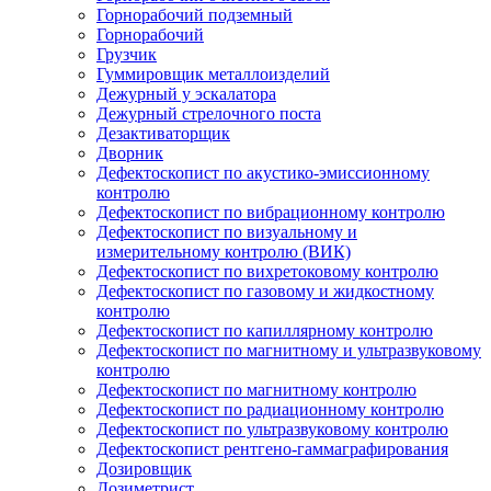
Горнорабочий подземный
Горнорабочий
Грузчик
Гуммировщик металлоизделий
Дежурный у эскалатора
Дежурный стрелочного поста
Дезактиваторщик
Дворник
Дефектоскопист по акустико-эмиссионному
контролю
Дефектоскопист по вибрационному контролю
Дефектоскопист по визуальному и
измерительному контролю (ВИК)
Дефектоскопист по вихретоковому контролю
Дефектоскопист по газовому и жидкостному
контролю
Дефектоскопист по капиллярному контролю
Дефектоскопист по магнитному и ультразвуковому
контролю
Дефектоскопист по магнитному контролю
Дефектоскопист по радиационному контролю
Дефектоскопист по ультразвуковому контролю
Дефектоскопист рентгено-гаммаграфирования
Дозировщик
Дозиметрист