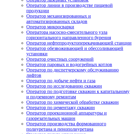
Оператор линии в производстве пищевой
продукции
Оператор механизированных и
автоматизированных складов
Оператор микросварки
Оператора насосно-смесительного узла
горизонтального направленного бурения
Оператор нефтепродуктоперекачивающей станции
Оператор обезвоживающей и обессоливающей
установки
Оператор очистных сооружений
Оператор паровых и водогрейных котлов
Оператор по диспетчерскому обслуживанию
лифтов
Оператор по добыче нефти и газа
Оператор по исследованию скважин
Оператор по подготовке скважин к капитальному
и подземному ремонтам
Оператор по химической обработке скважин
Оператор по цементажу скважин
Оператор проекционной аппаратуры и
газорезательных машин
Оператор производства формованного
полиуретана и пенополиуретана