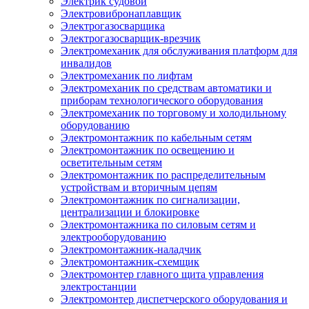
Электрик судовой
Электровибронаплавщик
Электрогазосварщика
Электрогазосварщик-врезчик
Электромеханик для обслуживания платформ для
инвалидов
Электромеханик по лифтам
Электромеханик по средствам автоматики и
приборам технологического оборудования
Электромеханик по торговому и холодильному
оборудованию
Электромонтажник по кабельным сетям
Электромонтажник по освещению и
осветительным сетям
Электромонтажник по распределительным
устройствам и вторичным цепям
Электромонтажник по сигнализации,
централизации и блокировке
Электромонтажника по силовым сетям и
электрооборудованию
Электромонтажник-наладчик
Электромонтажник-схемщик
Электромонтер главного щита управления
электростанции
Электромонтер диспетчерского оборудования и