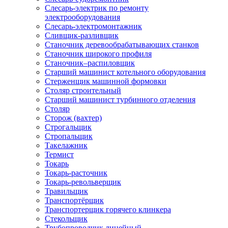
Слесарь-электрик по ремонту
электрооборудования
Слесарь-электромонтажник
Сливщик-разливщик
Станочник деревообрабатывающих станков
Станочник широкого профиля
Станочник–распиловщик
Старший машинист котельного оборудования
Стерженщик машинной формовки
Столяр строительный
Старший машинист турбинного отделения
Столяр
Сторож (вахтер)
Строгальщик
Стропальщик
Такелажник
Термист
Токарь
Токарь-расточник
Токарь-револьверщик
Травильщик
Транспортёрщик
Транспортерщик горячего клинкера
Стекольщик
Трубопроводчик линейный