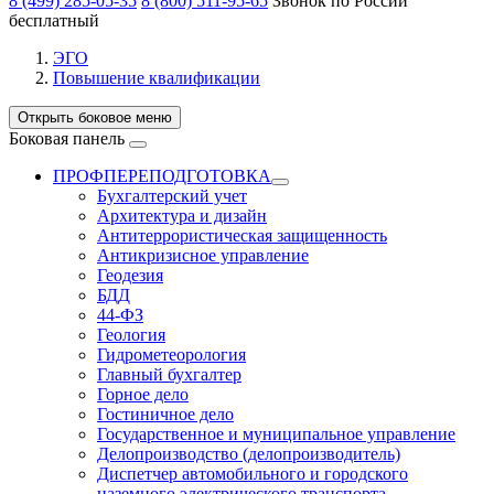
8 (499) 285-05-35
8 (800) 511-95-65
Звонок по России
бесплатный
ЭГО
Повышение квалификации
Открыть боковое меню
Боковая панель
ПРОФПЕРЕПОДГОТОВКА
Бухгалтерский учет
Архитектура и дизайн
Антитеррористическая защищенность
Антикризисное управление
Геодезия
БДД
44-ФЗ
Геология
Гидрометеорология
Главный бухгалтер
Горное дело
Гостиничное дело
Государственное и муниципальное управление
Делопроизводство (делопроизводитель)
Диспетчер автомобильного и городского
наземного электрического транспорта