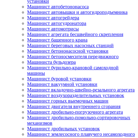
установки
Машинист автобетононасоса
Машинист автовышки и автогидроподъемника
Машинист автогрейдера
Машинист автогудронатора
Машинист автомотрисы
Машинист агрегата бесшвейного скрепления
Машинист башенного крана
Машинист береговых насосных станций
Машинист бетононасосной установки
Машинист бетоносмесителя передвижного
Машиниста бульдозера
Машинист бурильно-крановой самоходной
машины
Машинист буровой установки
Машинист вакуумной установки
Машинист вкладочно-швейно-резального агрегата
Машинист воздухоразделительных установок
Машинист горных выемочных машин
Машинист двигателя внутреннего сгорания
Машинист дробильно-погрузочного агрегата
Машинист дробильно-помольно-сортировочных
механизмов
Машинист дробильных установок
Машинист землесосного плавучего несамоходного