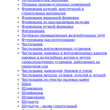
Уборщик производственных помещений
Формовщик изделий, конструкций и
строительных материалов
Формовщик машинной формовки
Формовщик по выплавляемым моделям
Формовщик ручной формовки
Фрезеровщик
Трубоклад промышленных железобетонных труб
Футеровщик (кислотоупорщик)
Чистильщик
Чистильщик вентиляционных установок
Чистильщик дымовых и вентиляционных каналов
паровых и водогрейных котлов и других
газоиспользующих установок, работающих на
природном газе
Чистильщик дымоходов, боровов и топок
Чистильщик металла, отливок, изделий и деталей
Чистильщик по очистке пылевых камер
Швея
Шламовщик
Шлифовщик
Штамповщик
Штукатур
Штукатур – маляр строительный