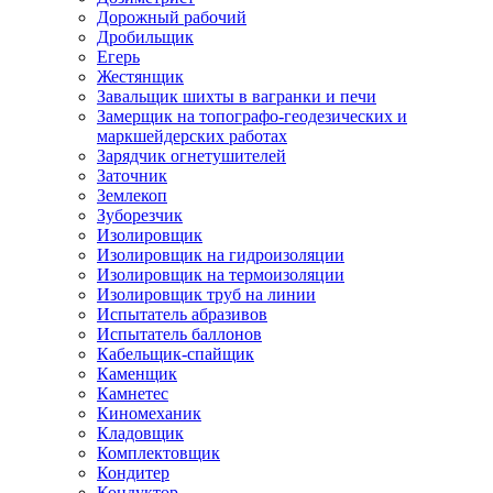
Дорожный рабочий
Дробильщик
Егерь
Жестянщик
Завальщик шихты в вагранки и печи
Замерщик на топографо-геодезических и
маркшейдерских работах
Зарядчик огнетушителей
Заточник
Землекоп
Зуборезчик
Изолировщик
Изолировщик на гидроизоляции
Изолировщик на термоизоляции
Изолировщик труб на линии
Испытатель абразивов
Испытатель баллонов
Кабельщик-спайщик
Каменщик
Камнетес
Киномеханик
Кладовщик
Комплектовщик
Кондитер
Кондуктор