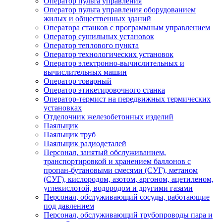
Оператор пульта управления
Оператор пульта управления оборудованием
жилых и общественных зданий
Оператора станков с программным управлением
Оператор сушильных установок
Оператор теплового пункта
Оператор технологических установок
Оператор электронно-вычислительных и
вычислительных машин
Оператор товарный
Оператор этикетировочного станка
Оператор-термист на передвижных термических
установках
Отделочник железобетонных изделий
Паяльщик
Паяльщик труб
Паяльщик радиодеталей
Персонал, занятый обслуживанием,
транспортировкой и хранением баллонов с
пропан-бутановыми смесями (СУГ), метаном
(СУГ), кислородом, азотом, аргоном, ацетиленом,
углекислотой, водородом и другими газами
Персонал, обслуживающий сосуды, работающие
под давлением
Персонал, обслуживающий трубопроводы пара и