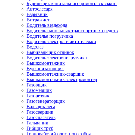
Бурильщик капитального ремонта скважин
Автослесаря
Взрывник
Витражист
Водитель вездехода
Водитель напольных транспортных средств
Водительа погрузчика
Водитель электро- и автотележки
Водолаз
Выбивальщик отливок
Водитель электропогрузчика
Вышкомонтажник
Вулканизаторщик
Вышкомонтажник-сварщик
Вышкомонтажник-электромонтер
Газовщик
Газомерщик
Газорезчик
Газогенераторщик
Вальщик леса
Газосварщик
Газоспасатель
Гальваник
Гибщик труб
Горнорабочий очистного забоя