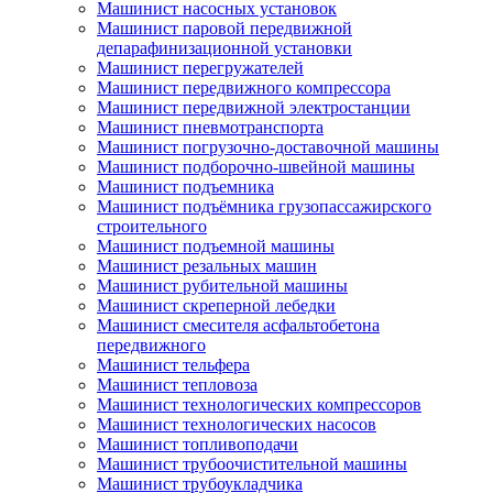
Машинист насосных установок
Машинист паровой передвижной
депарафинизационной установки
Машинист перегружателей
Машинист передвижного компрессора
Машинист передвижной электростанции
Машинист пневмотранспорта
Машинист погрузочно-доставочной машины
Машинист подборочно-швейной машины
Машинист подъемника
Машинист подъёмника грузопассажирского
строительного
Машинист подъемной машины
Машинист резальных машин
Машинист рубительной машины
Машинист скреперной лебедки
Машинист смесителя асфальтобетона
передвижного
Машинист тельфера
Машинист тепловоза
Машинист технологических компрессоров
Машинист технологических насосов
Машинист топливоподачи
Машинист трубоочистительной машины
Машинист трубоукладчика