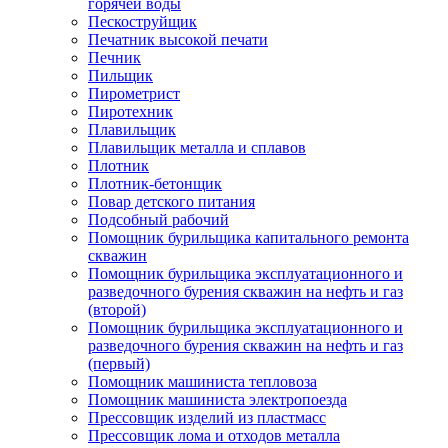
горячей воды
Пескоструйщик
Печатник высокой печати
Печник
Пильщик
Пирометрист
Пиротехник
Плавильщик
Плавильщик металла и сплавов
Плотник
Плотник-бетонщик
Повар детского питания
Подсобный рабочий
Помощник бурильщика капитального ремонта
скважин
Помощник бурильщика эксплуатационного и
разведочного бурения скважин на нефть и газ
(второй)
Помощник бурильщика эксплуатационного и
разведочного бурения скважин на нефть и газ
(первый)
Помощник машиниста тепловоза
Помощник машиниста электропоезда
Прессовщик изделий из пластмасс
Прессовщик лома и отходов металла