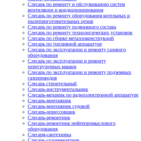
Слесарь по ремонту и обслуживанию систем
вентиляции и кондиционирования
Слесарь по ремонту оборудования котельных и
пылеприготовительных цехов
Слесарь по ремонту подвижного состава
Слесарь по ремонту технологических установок
Слесарь по сборке металлоконструкций
Слесарь по топливной аппаратуре
Слесарь по эксплуатации и ремонту газового
оборудования
Слесарь по эксплуатации и ремонту
перегрузочных машин
Слесарь по эксплуатации и ремонту подземных
газопроводов
Слесарь строительный
Слесарь-инструментальщик
Слесарь-механик по радиоэлектронной аппаратуре
Слесарь-монтажник
Слесарь-монтажник судовой
Слесарь-опрессовщик
Слесарь-ремонтник
Слесарь-ремонтник нефтепромыслового
оборудования
Слесаря-сантехника
Слесарь-судоремонтник