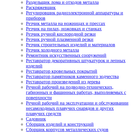
Раздельщик лома и отходов металла
Раскряжевщик
Регулировщик радиоэлектронной аппаратуры и
приборов
Резчик металла на ножницах и прессах
Резчик на пилах, ножовках и станках
Резчик ручной кислородной резки
Резчик ручной плазменной резки
Резчик строительных изделий и материалов
Резчик холодного металла
Ремонтник искусственных сооружений
Реставратор декоративных штукатурок и лепных
изделий
Реставратор кровельных покрытий
Реставратор памятников каменного зодчества
Реставратор произведений из дерева
Речной рабочий на подводно-технических,
габионных и фашинных работах, выполняемых с
поверхности
Речной рабочий на эксплуатации и обслуживании
несамоходных плавучих снарядов и других
плавучих средств
Садовник
Сборщик изделий и конструкций
Сборщик корпусов металлических судов