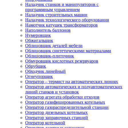
Наладчик станков и манипуляторов с
программным управлением
Наладчик строительных машин
Наладчик технологического оборудования
Намотчик катушек трансформаторов
Наполнитель баллонов
Нумеровщик
Обжигальщик
Облицовщик деталей мебели
Облицовщик синтетическими материалами
Облицовщик-плиточник
Обмуровщик кислотных резервуаров
Обрубщик
Обходчик линейный
Огнеупорщик
Оператор – термист на автоматических линиях
Оператор автоматических и полуавтоматических
линий станков и установок
Оператор агрегата обработки отходов
Оператор газифицированных котельных
Оператор газораспределительной станции
Оператор дизельных котельных
Оператор заправочных станций
Оператор котельной
Оператор лазерных установок