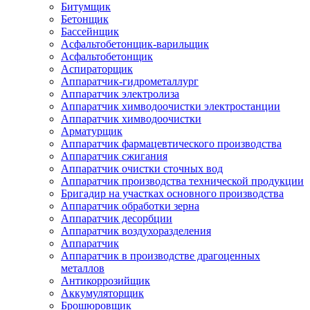
Битумщик
Бетонщик
Бассейнщик
Асфальтобетонщик-варильщик
Асфальтобетонщик
Аспираторщик
Аппаратчик-гидрометаллург
Аппаратчик электролиза
Аппаратчик химводоочистки электростанции
Аппаратчик химводоочистки
Арматурщик
Аппаратчик фармацевтического производства
Аппаратчик сжигания
Аппаратчик очистки сточных вод
Аппаратчик производства технической продукции
Бригадир на участках основного производства
Аппаратчик обработки зерна
Аппаратчик десорбции
Аппаратчик воздухоразделения
Аппаратчик
Аппаратчик в производстве драгоценных
металлов
Антикоррозийщик
Аккумуляторщик
Брошюровщик