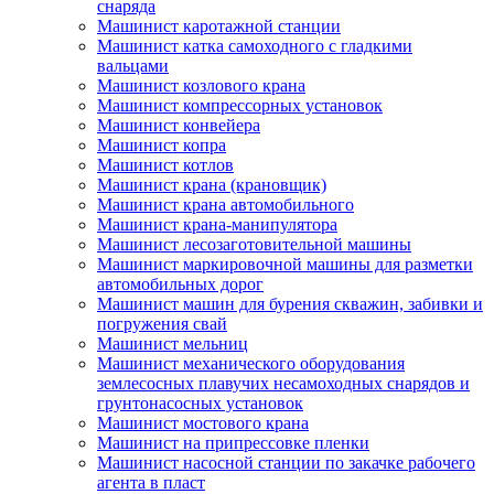
снаряда
Машинист каротажной станции
Машинист катка самоходного с гладкими
вальцами
Машинист козлового крана
Машинист компрессорных установок
Машинист конвейера
Машинист копра
Машинист котлов
Машинист крана (крановщик)
Машинист крана автомобильного
Машинист крана-манипулятора
Машинист лесозаготовительной машины
Машинист маркировочной машины для разметки
автомобильных дорог
Машинист машин для бурения скважин, забивки и
погружения свай
Машинист мельниц
Машинист механического оборудования
землесосных плавучих несамоходных снарядов и
грунтонасосных установок
Машинист мостового крана
Машинист на припрессовке пленки
Машинист насосной станции по закачке рабочего
агента в пласт