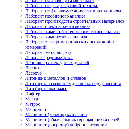
Лаборант по анализу газов и пыли
Лаборант по ультразвуковой технике
Лаборант по физико-механическим испытаниям
Лаборант пробирного анализа
Лаборант производства строительных материалов
Лаборант спектрального анализа
Лаборант химико-бактериологического анализа
Лаборант химического анализа
Лаборант электромеханических испытаний и
измерений
Лаборант-металлограф
Лаборант-радиометрист
Лепщик архитектурных деталей
Лесник
Лесоруб
Литейщик металлов и сплавов
Литейщик на машинах для литья под давлением
Литейщик пластмасс
Лифтер
Маляр
Матрос
Машинист
Машинист (кочегар) котельной
Машинист (обжигальщик) вращающихся печей
Машинист (оператор) вибропогрузочной