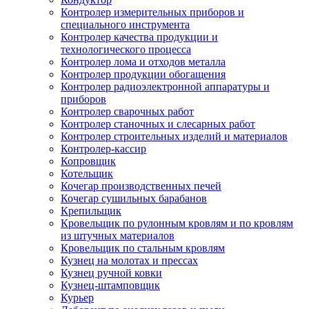
Контролер измерительных приборов и
специального инструмента
Контролер качества продукции и
технологического процесса
Контролер лома и отходов металла
Контролер продукции обогащения
Контролер радиоэлектронной аппаратуры и
приборов
Контролер сварочных работ
Контролер станочных и слесарных работ
Контролер строительных изделий и материалов
Контролер-кассир
Копровщик
Котельщик
Кочегар производственных печей
Кочегар сушильных барабанов
Крепильщик
Кровельщик по рулонным кровлям и по кровлям
из штучных материалов
Кровельщик по стальным кровлям
Кузнец на молотах и прессах
Кузнец ручной ковки
Кузнец-штамповщик
Курьер