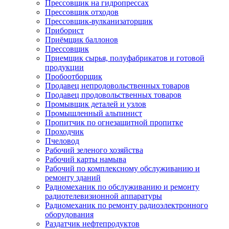
Прессовщик на гидропрессах
Прессовщик отходов
Прессовщик-вулканизаторщик
Приборист
Приёмщик баллонов
Прессовщик
Приемщик сырья, полуфабрикатов и готовой
продукции
Пробоотборщик
Продавец непродовольственных товаров
Продавец продовольственных товаров
Промывщик деталей и узлов
Промышленный альпинист
Пропитчик по огнезащитной пропитке
Проходчик
Пчеловод
Рабочий зеленого хозяйства
Рабочий карты намыва
Рабочий по комплексному обслуживанию и
ремонту зданий
Радиомеханик по обслуживанию и ремонту
радиотелевизионной аппаратуры
Радиомеханик по ремонту радиоэлектронного
оборудования
Раздатчик нефтепродуктов