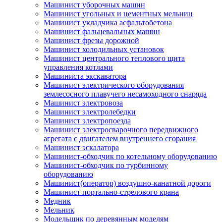
Машинист уборочных машин
Машинист угольных и цементных мельниц
Машинист укладчика асфальтобетона
Машинист фальцевальных машин
Машинист фрезы дорожной
Машинист холодильных установок
Машинист центрального теплового щита
управления котлами
Машиниста экскаватора
Машинист электрического оборудования
землесосного плавучего несамоходного снаряда
Машинист электровоза
Машинист электролебедки
Машинист электропоезда
Машинист электросварочного передвижного
агрегата с двигателем внутреннего сгорания
Машинист эскалатора
Машинист-обходчик по котельному оборудованию
Машинист-обходчик по турбинному
оборудованию
Машинист(оператор) воздушно-канатной дороги
Машинист портально-стрелового крана
Медник
Мельник
Модельщик по деревянным моделям