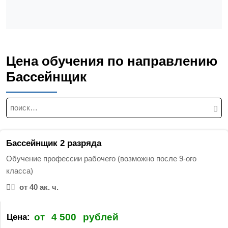
Цена обучения по направлению
Бассейнщик
Н
а
й
т
Бассейнщик 2 разряда
и
Обучение профессии рабочего (возможно после 9-ого
:
класса)
от 40 ак. ч.
от
4 500
рублей
Цена: