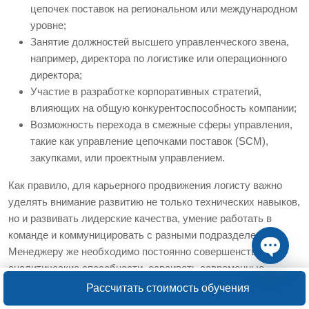
цепочек поставок на региональном или международном
уровне;
Занятие должностей высшего управленческого звена,
например, директора по логистике или операционного
директора;
Участие в разработке корпоративных стратегий,
влияющих на общую конкурентоспособность компании;
Возможность перехода в смежные сферы управления,
такие как управление цепочками поставок (SCM),
закупками, или проектным управлением.
Как правило, для карьерного продвижения логисту важно
уделять внимание развитию не только технических навыков,
но и развивать лидерские качества, умение работать в
команде и коммуницировать с разными подразделениями.
Менеджеру же необходимо постоянно совершенствовать
аналитические способности, осваивать современные
Open ch
информационные системы и мониторить тенденции рынка
Рассчитать стоимость обучения
логистики.