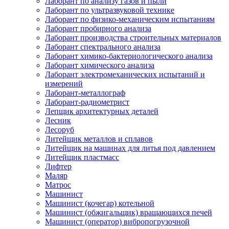
Лаборант по анализу газов и пыли
Лаборант по ультразвуковой технике
Лаборант по физико-механическим испытаниям
Лаборант пробирного анализа
Лаборант производства строительных материалов
Лаборант спектрального анализа
Лаборант химико-бактериологического анализа
Лаборант химического анализа
Лаборант электромеханических испытаний и
измерений
Лаборант-металлограф
Лаборант-радиометрист
Лепщик архитектурных деталей
Лесник
Лесоруб
Литейщик металлов и сплавов
Литейщик на машинах для литья под давлением
Литейщик пластмасс
Лифтер
Маляр
Матрос
Машинист
Машинист (кочегар) котельной
Машинист (обжигальщик) вращающихся печей
Машинист (оператор) вибропогрузочной