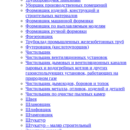
Уборщик производственных помещений
Формовщик изделий, конструкций и
строительных материалов
Формовщик машинной формовки
Формовщик по выплавляемым моделям
Формовщик ручной формовки
Фрезеровщик
Трубоклад промышленных железобетонных труб
Футеровщик (кислотоупорщик)
Чистильщик
Чистильщик вентиляционных установок
Чистильщик дымовых и вентиляционных каналов
паровых и водогрейных котлов и других
газоиспользующих установок, работающих на
природном газе
Чистильщик дымоходов, боровов и топок
Чистильщик металла, отливок, изделий и деталей
Чистильщик по очистке пылевых камер
Швея
Шламовщик
Шлифовщик
Штамповщик
Штукатур
Штукатур – маляр строительный