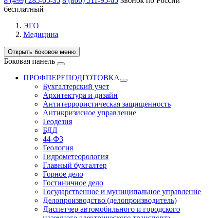
8 (499) 285-05-35
8 (800) 511-95-65
Звонок по России
бесплатный
ЭГО
Медицина
Открыть боковое меню
Боковая панель
ПРОФПЕРЕПОДГОТОВКА
Бухгалтерский учет
Архитектура и дизайн
Антитеррористическая защищенность
Антикризисное управление
Геодезия
БДД
44-ФЗ
Геология
Гидрометеорология
Главный бухгалтер
Горное дело
Гостиничное дело
Государственное и муниципальное управление
Делопроизводство (делопроизводитель)
Диспетчер автомобильного и городского
наземного электрического транспорта