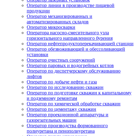
Оператор линии в производстве пищевой
продукции
Оператор механизированных и
автоматизированных складов
Оператор микросварки
Оператора насосно-смесительного узла
горизонтального направленного бурения
Оператор нефтепродуктоперекачивающей станции
Оператор обезвоживающей и обессоливающей
установки
Оператор очистных сооружений
Оператор паровых и водогрейных котлов
Оператор по диспетчерскому обслуживанию
лифтов
Оператор по добыче нефти и газа
Оператор по исследованию скважин
Оператор по подготовке скважин к капитальному
и подземному ремонтам
Оператор по химической обработке скважин
Оператор по цементажу скважин
Оператор проекционной аппаратуры и
газорезательных машин
Оператор производства формованного
полиуретана и пенополиуретана