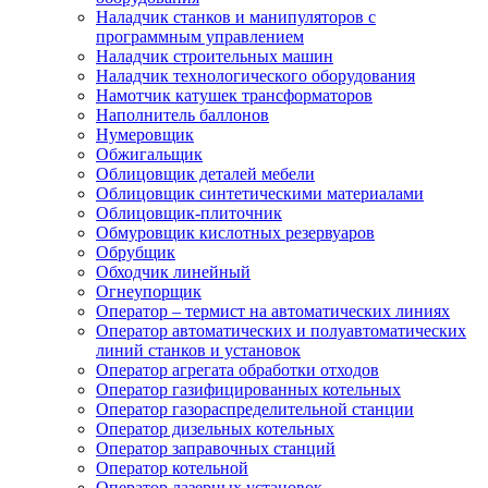
Наладчик станков и манипуляторов с
программным управлением
Наладчик строительных машин
Наладчик технологического оборудования
Намотчик катушек трансформаторов
Наполнитель баллонов
Нумеровщик
Обжигальщик
Облицовщик деталей мебели
Облицовщик синтетическими материалами
Облицовщик-плиточник
Обмуровщик кислотных резервуаров
Обрубщик
Обходчик линейный
Огнеупорщик
Оператор – термист на автоматических линиях
Оператор автоматических и полуавтоматических
линий станков и установок
Оператор агрегата обработки отходов
Оператор газифицированных котельных
Оператор газораспределительной станции
Оператор дизельных котельных
Оператор заправочных станций
Оператор котельной
Оператор лазерных установок