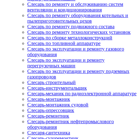
Слесарь по ремонту и обслуживанию систем
вентиляции и кондиционирования
Слесарь по ремонту оборудования котельных и
пылеприготовительных цехов
Слесарь по ремонту подвижного состава
Слесарь по ремонту технологических установок
Слесарь по сборке металлоконструкций
Слесарь по топливной аппаратуре
Слесарь по эксплуатации и ремонту газового
оборудования
Слесарь по эксплуатации и ремонту
перегрузочных машин
Слесарь по эксплуатации и ремонту подземных
газопроводов
Слесарь строительный
Слесарь-инструментальщик
Слесарь-механик по радиоэлектронной аппаратуре
Слесарь-монтажник
Слесарь-монтажник судовой
Слесарь-опрессовщик
Слесарь-ремонтник
Слесарь-ремонтник нефтепромыслового
оборудования
Слесаря-сантехника
Слесарь-судоремонтник