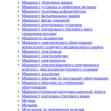
Машинист уборочных машин
Машинист угольных и цементных мельниц
Машинист укладчика асфальтобетона
Машинист фальцевальных машин
Машинист фрезы дорожной
Машинист холодильных установок
Машинист центрального теплового щита
управления котлами
Машиниста экскаватора
Машинист электрического оборудования
землесосного плавучего несамоходного снаряда
Машинист электровоза
Машинист электролебедки
Машинист электропоезда
Машинист электросварочного передвижного
агрегата с двигателем внутреннего сгорания
Машинист эскалатора
Машинист-обходчик по котельному оборудованию
Машинист-обходчик по турбинному
оборудованию
Машинист(оператор) воздушно-канатной дороги
Машинист портально-стрелового крана
Медник
Мельник
Модельщик по деревянным моделям