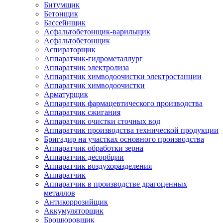
Битумщик
Бетонщик
Бассейнщик
Асфальтобетонщик-варильщик
Асфальтобетонщик
Аспираторщик
Аппаратчик-гидрометаллург
Аппаратчик электролиза
Аппаратчик химводоочистки электростанции
Аппаратчик химводоочистки
Арматурщик
Аппаратчик фармацевтического производства
Аппаратчик сжигания
Аппаратчик очистки сточных вод
Аппаратчик производства технической продукции
Бригадир на участках основного производства
Аппаратчик обработки зерна
Аппаратчик десорбции
Аппаратчик воздухоразделения
Аппаратчик
Аппаратчик в производстве драгоценных
металлов
Антикоррозийщик
Аккумуляторщик
Брошюровщик