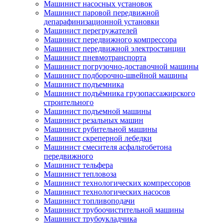
Машинист насосных установок
Машинист паровой передвижной
депарафинизационной установки
Машинист перегружателей
Машинист передвижного компрессора
Машинист передвижной электростанции
Машинист пневмотранспорта
Машинист погрузочно-доставочной машины
Машинист подборочно-швейной машины
Машинист подъемника
Машинист подъёмника грузопассажирского
строительного
Машинист подъемной машины
Машинист резальных машин
Машинист рубительной машины
Машинист скреперной лебедки
Машинист смесителя асфальтобетона
передвижного
Машинист тельфера
Машинист тепловоза
Машинист технологических компрессоров
Машинист технологических насосов
Машинист топливоподачи
Машинист трубоочистительной машины
Машинист трубоукладчика