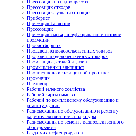
Прессовщик на гидропрессах
Прессовщик отходов
Прессовщик-вулканизаторщик
Приборист
Приёмщик баллонов
Прессовщик
Приемщик сырья, полуфабрикатов и готовой
продукции
Пробоотборщик
Продавец непродовольственных товаров
Продавец продовольственных товаров
Промывщик деталей и узлов
Промышленный альпинист
Пропитчик по огнезащитной пропитке
Проходчик
Пчеловод
Рабочий зеленого хозяйства
Рабочий карты намыва
Рабочий по комплексному обслуживанию и
ремонту зданий
Радиомеханик по обслуживанию и ремонту
радиотелевизионной аппаратуры
Радиомеханик по ремонту радиоэлектронного
оборудования
Раздатчик нефтепродуктов