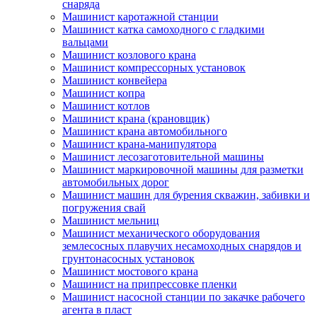
снаряда
Машинист каротажной станции
Машинист катка самоходного с гладкими
вальцами
Машинист козлового крана
Машинист компрессорных установок
Машинист конвейера
Машинист копра
Машинист котлов
Машинист крана (крановщик)
Машинист крана автомобильного
Машинист крана-манипулятора
Машинист лесозаготовительной машины
Машинист маркировочной машины для разметки
автомобильных дорог
Машинист машин для бурения скважин, забивки и
погружения свай
Машинист мельниц
Машинист механического оборудования
землесосных плавучих несамоходных снарядов и
грунтонасосных установок
Машинист мостового крана
Машинист на припрессовке пленки
Машинист насосной станции по закачке рабочего
агента в пласт