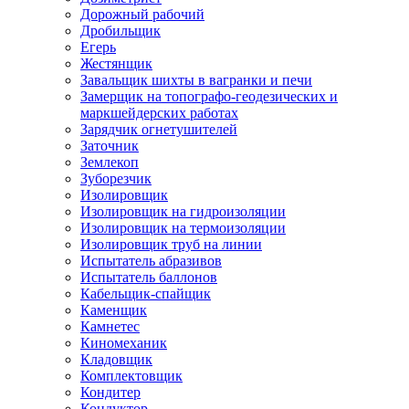
Дорожный рабочий
Дробильщик
Егерь
Жестянщик
Завальщик шихты в вагранки и печи
Замерщик на топографо-геодезических и
маркшейдерских работах
Зарядчик огнетушителей
Заточник
Землекоп
Зуборезчик
Изолировщик
Изолировщик на гидроизоляции
Изолировщик на термоизоляции
Изолировщик труб на линии
Испытатель абразивов
Испытатель баллонов
Кабельщик-спайщик
Каменщик
Камнетес
Киномеханик
Кладовщик
Комплектовщик
Кондитер
Кондуктор