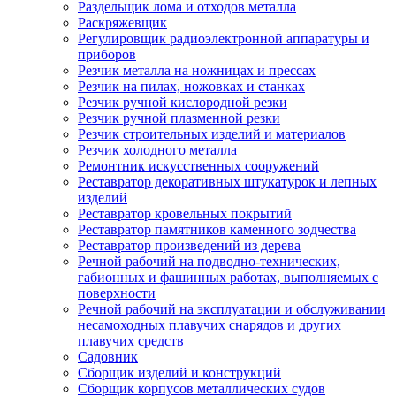
Раздельщик лома и отходов металла
Раскряжевщик
Регулировщик радиоэлектронной аппаратуры и
приборов
Резчик металла на ножницах и прессах
Резчик на пилах, ножовках и станках
Резчик ручной кислородной резки
Резчик ручной плазменной резки
Резчик строительных изделий и материалов
Резчик холодного металла
Ремонтник искусственных сооружений
Реставратор декоративных штукатурок и лепных
изделий
Реставратор кровельных покрытий
Реставратор памятников каменного зодчества
Реставратор произведений из дерева
Речной рабочий на подводно-технических,
габионных и фашинных работах, выполняемых с
поверхности
Речной рабочий на эксплуатации и обслуживании
несамоходных плавучих снарядов и других
плавучих средств
Садовник
Сборщик изделий и конструкций
Сборщик корпусов металлических судов