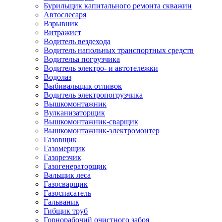
Бурильщик капитального ремонта скважин
Автослесаря
Взрывник
Витражист
Водитель вездехода
Водитель напольных транспортных средств
Водительа погрузчика
Водитель электро- и автотележки
Водолаз
Выбивальщик отливок
Водитель электропогрузчика
Вышкомонтажник
Вулканизаторщик
Вышкомонтажник-сварщик
Вышкомонтажник-электромонтер
Газовщик
Газомерщик
Газорезчик
Газогенераторщик
Вальщик леса
Газосварщик
Газоспасатель
Гальваник
Гибщик труб
Горнорабочий очистного забоя