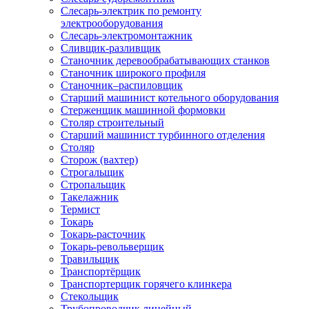
Слесарь-электрик по ремонту
электрооборудования
Слесарь-электромонтажник
Сливщик-разливщик
Станочник деревообрабатывающих станков
Станочник широкого профиля
Станочник–распиловщик
Старший машинист котельного оборудования
Стерженщик машинной формовки
Столяр строительный
Старший машинист турбинного отделения
Столяр
Сторож (вахтер)
Строгальщик
Стропальщик
Такелажник
Термист
Токарь
Токарь-расточник
Токарь-револьверщик
Травильщик
Транспортёрщик
Транспортерщик горячего клинкера
Стекольщик
Трубопроводчик линейный