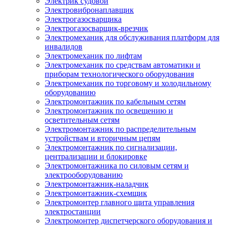
Электрик судовой
Электровибронаплавщик
Электрогазосварщика
Электрогазосварщик-врезчик
Электромеханик для обслуживания платформ для
инвалидов
Электромеханик по лифтам
Электромеханик по средствам автоматики и
приборам технологического оборудования
Электромеханик по торговому и холодильному
оборудованию
Электромонтажник по кабельным сетям
Электромонтажник по освещению и
осветительным сетям
Электромонтажник по распределительным
устройствам и вторичным цепям
Электромонтажник по сигнализации,
централизации и блокировке
Электромонтажника по силовым сетям и
электрооборудованию
Электромонтажник-наладчик
Электромонтажник-схемщик
Электромонтер главного щита управления
электростанции
Электромонтер диспетчерского оборудования и