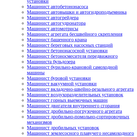
установки
Машинист автобетононасоса
Машинист автовышки и автогидроподъемника
Машинист автогрейдера
Машинист автогудронатора
Машинист автомотрисы
Машинист агрегата бесшвейного скрепления
Машинист башенного крана
Машинист береговых насосных станций
Машинист бетононасосной установки
Машинист бетоносмесителя передвижного
Машиниста бульдозера
Машинист бурильно-крановой самоходной
машины
Машинист буровой установки
Машинист вакуумной установки
Машинист вкладочно-швейно-резального агрегата
Машинист воздухоразделительных установок
Машинист горных выемочных машин
Машинист двигателя внутреннего сгорания
Машинист дробильно-погрузочного агрегата
Машинист дробильно-помольно-сортировочных
механизмов
Машинист дробильных установок
Машинист землесосного плавучего несамоходного