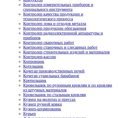
Контролер измерительных приборов и
специального инструмента
Контролер качества продукции и
технологического процесса
Контролер лома и отходов металла
Контролер продукции обогащения
Контролер радиоэлектронной аппаратуры и
приборов
Контролер сварочных работ
Контролер станочных и слесарных работ
Контролер строительных изделий и материалов
Контролер-кассир
Копровщик
Котельщик
Кочегар производственных печей
Кочегар сушильных барабанов
Крепильщик
Кровельщик по рулонным кровлям и по кровлям
из штучных материалов
Кровельщик по стальным кровлям
Кузнец на молотах и прессах
Кузнец ручной ковки
Кузнец-штамповщик
Курьер