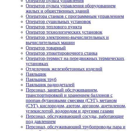
Оператор пульта управления
Оператор пульта управления оборудованием
жилых и общественных зданий
Оператора станков с программным управлением
Оператор сушильных установок
Оператор теплового пункта
Оператор технологических установок
Оператор электронно-вычислительных и
вычислительных машин
Оператор товарный
Оператор этикетировочного станка
Оператор-термист на передвижных термических
установках
Отделочник железобетонных изделий
Паяльщик
Паяльщик труб
Паяльщик радиодеталей
Персонал, занятый обслуживанием,
транспортировкой и хранением баллонов с
пропан-бутановыми смесями (СУГ), метаном
(СУГ), кислородом, азотом, аргоном, ацетиленом,
углекислотой, водородом и другими газами
Персонал, обслуживающий сосуды, работающие
под давлением
Персонал, обслуживающий трубопроводы пара и