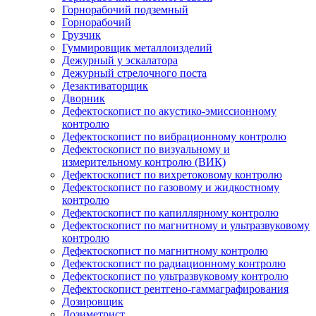
Горнорабочий подземный
Горнорабочий
Грузчик
Гуммировщик металлоизделий
Дежурный у эскалатора
Дежурный стрелочного поста
Дезактиваторщик
Дворник
Дефектоскопист по акустико-эмиссионному
контролю
Дефектоскопист по вибрационному контролю
Дефектоскопист по визуальному и
измерительному контролю (ВИК)
Дефектоскопист по вихретоковому контролю
Дефектоскопист по газовому и жидкостному
контролю
Дефектоскопист по капиллярному контролю
Дефектоскопист по магнитному и ультразвуковому
контролю
Дефектоскопист по магнитному контролю
Дефектоскопист по радиационному контролю
Дефектоскопист по ультразвуковому контролю
Дефектоскопист рентгено-гаммаграфирования
Дозировщик
Дозиметрист