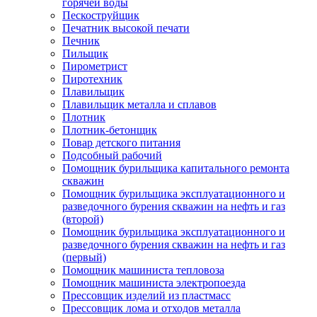
горячей воды
Пескоструйщик
Печатник высокой печати
Печник
Пильщик
Пирометрист
Пиротехник
Плавильщик
Плавильщик металла и сплавов
Плотник
Плотник-бетонщик
Повар детского питания
Подсобный рабочий
Помощник бурильщика капитального ремонта
скважин
Помощник бурильщика эксплуатационного и
разведочного бурения скважин на нефть и газ
(второй)
Помощник бурильщика эксплуатационного и
разведочного бурения скважин на нефть и газ
(первый)
Помощник машиниста тепловоза
Помощник машиниста электропоезда
Прессовщик изделий из пластмасс
Прессовщик лома и отходов металла