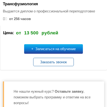
т
Трансфузиология
и
Выдается диплом о профессиональной переподготовке
:
от 256 часов
от
13 500
рублей
Цена:
Записаться на обучение
Заказать звонок
Не нашли нужный курс?
Оставьте заявку
,
поможем выбрать программу и ответим на все
вопросы!