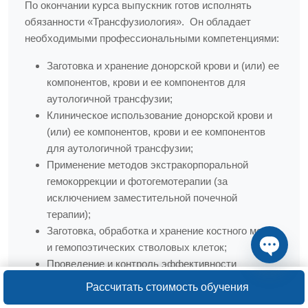
По окончании курса выпускник готов исполнять
обязанности «Трансфузиология». Он обладает
необходимыми профессиональными компетенциями:
Заготовка и хранение донорской крови и (или) ее
компонентов, крови и ее компонентов для
аутологичной трансфузии;
Клиническое использование донорской крови и
(или) ее компонентов, крови и ее компонентов
для аутологичной трансфузии;
Применение методов экстракорпоральной
гемокоррекции и фотогемотерапии (за
исключением заместительной почечной
терапии);
Заготовка, обработка и хранение костного мозга
и гемопоэтических стволовых клеток;
Проведение и контроль эффективности
Open ch
мероприятий по повышению информированности
Рассчитать стоимость обучения
населения о донорстве, формированию