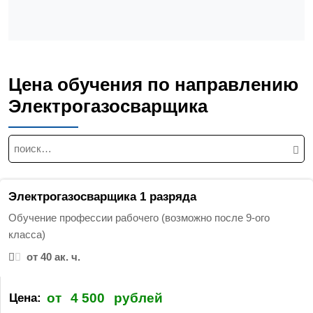
Цена обучения по направлению
Электрогазосварщика
Н
а
й
т
Электрогазосварщика 1 разряда
и
Обучение профессии рабочего (возможно после 9-ого
:
класса)
от 40 ак. ч.
от
4 500
рублей
Цена: