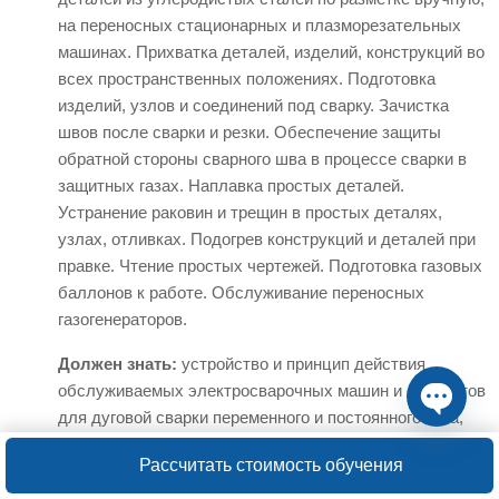
на переносных стационарных и плазморезательных
машинах. Прихватка деталей, изделий, конструкций во
всех пространственных положениях. Подготовка
изделий, узлов и соединений под сварку. Зачистка
швов после сварки и резки. Обеспечение защиты
обратной стороны сварного шва в процессе сварки в
защитных газах. Наплавка простых деталей.
Устранение раковин и трещин в простых деталях,
узлах, отливках. Подогрев конструкций и деталей при
правке. Чтение простых чертежей. Подготовка газовых
баллонов к работе. Обслуживание переносных
газогенераторов.
Должен знать:
устройство и принцип действия
обслуживаемых электросварочных машин и аппаратов
для дуговой сварки переменного и постоянного тока,
Open ch
газосварочной и газорезательной аппаратуры,
Рассчитать стоимость обучения
газогенераторов, электросварочных автоматов и
полуавтоматов, кислородных и ацетиленовых