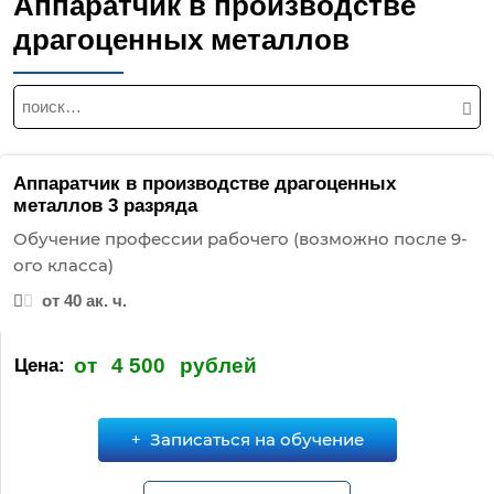
Аппаратчик в производстве
драгоценных металлов
Н
а
й
т
Аппаратчик в производстве драгоценных
и
металлов 3 разряда
:
Обучение профессии рабочего (возможно после 9-
ого класса)
от 40 ак. ч.
от
4 500
рублей
Цена:
Записаться на обучение