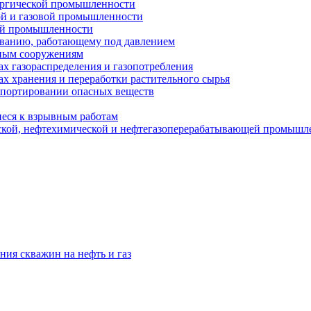
ургической промышленности
ой и газовой промышленности
ой промышленности
ованию, работающему под давлением
ным сооружениям
х газораспределения и газопотребления
х хранения и переработки растительного сырья
спортировании опасных веществ
еся к взрывным работам
ской, нефтехимической и нефтегазоперерабатывающей промышл
ния скважин на нефть и газ