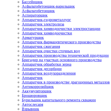
Бассейнщик
Асфальтобетонщик-варильщик
Асфальтобетонщик
Аспираторщик
Аппаратчик-гидрометаллург
Аппаратчик электролиза
Аппаратчик химводоочистки электростанции
Аппаратчик химводоочистки
Арматурщик
Аппаратчик фармацевтического производства
Аппаратчик сжигания
Аппаратчик очистки сточных вод
Аппаратчик производства технической продукции
Бригадир на участках основного производства
Аппаратчик обработки зерна
Аппаратчик десорбции
Аппаратчик воздухоразделения
Аппаратчик
Аппаратчик в производстве драгоценных металлов
Антикоррозийщик
Аккумуляторщик
Брошюровщик
Бурильщик капитального ремонта скважин
Автослесаря
Взрывник