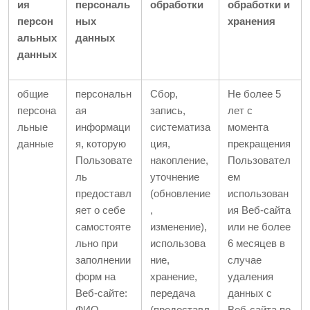
ия
персональ
обработки
обработки и
персон
ных
хранения
альных
данных
данных
общие
персональн
Сбор,
Не более 5
персона
ая
запись,
лет с
льные
информаци
систематиза
момента
данные
я, которую
ция,
прекращения
Пользовате
накопление,
Пользовател
ль
уточнение
ем
предоставл
(обновление
использован
яет о себе
,
ия Веб-сайта
самостояте
изменение),
или не более
льно при
использова
6 месяцев в
заполнении
ние,
случае
форм на
хранение,
удаления
Веб-сайте:
передача
данных с
ФИО,
(предоставл
Веб-сайта по