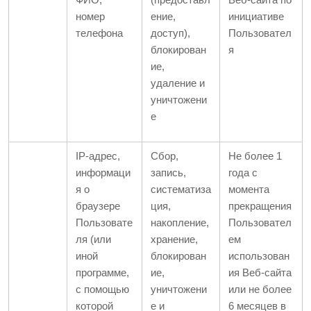
номер
ение,
инициативе
телефона
доступ),
Пользовател
блокирован
я
ие,
удаление и
уничтожени
е
IP-адрес,
Сбор,
Не более 1
информаци
запись,
года с
я о
систематиза
момента
браузере
ция,
прекращения
Пользовате
накопление,
Пользовател
ля (или
хранение,
ем
иной
блокирован
использован
программе,
ие,
ия Веб-сайта
с помощью
уничтожени
или не более
которой
е и
6 месяцев в