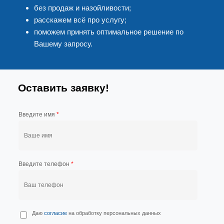
без продаж и назойливости;
расскажем всё про услугу;
поможем принять оптимальное решение по
Вашему запросу.
Оставить заявку!
Введите имя
*
Введите телефон
*
П
Даю
согласие
на обработку персональных данных
е