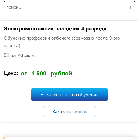
Н
а
й
т
Электромонтажник-наладчик 4 разряда
и
Обучение профессии рабочего (возможно после 9-ого
:
класса)
от 40 ак. ч.
от
4 500
рублей
Цена:
Записаться на обучение
Заказать звонок