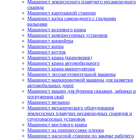
Машинист землесосного плавучего несамоходного
снаряда
Машинист каротажной станции
Машинист катка самоходного с гладкими
вальцами
Машинист козлового крана
Машинист компрессорных установок
Машинист конвейера
Машинист копра
Машинист котлов
Машинист крана (крановщик)
Машинист крана автомобильного
Машинист крана-манипулятора
Машинист лесозаготовительной машины
Машинист маркировочной машины для разметки
автомобильных дорог
Машинист машин для бурения скважин, забивки и
погружения свай
Машинист мельниц
Машинист механического оборудования
землесосных плавучих несамоходных снарядов и
грунтонасосных установок
Машинист мостового крана
Машинист на припрессовке пленки
Машинист насосной станции по закачке рабочего