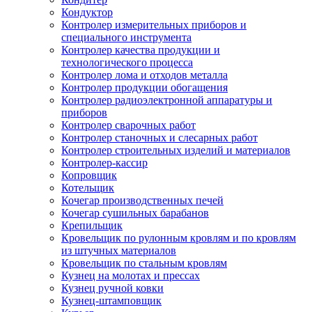
Кондуктор
Контролер измерительных приборов и
специального инструмента
Контролер качества продукции и
технологического процесса
Контролер лома и отходов металла
Контролер продукции обогащения
Контролер радиоэлектронной аппаратуры и
приборов
Контролер сварочных работ
Контролер станочных и слесарных работ
Контролер строительных изделий и материалов
Контролер-кассир
Копровщик
Котельщик
Кочегар производственных печей
Кочегар сушильных барабанов
Крепильщик
Кровельщик по рулонным кровлям и по кровлям
из штучных материалов
Кровельщик по стальным кровлям
Кузнец на молотах и прессах
Кузнец ручной ковки
Кузнец-штамповщик