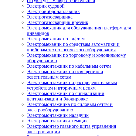
Штукатур – маляр строительный
Электрик судовой
Электровибронаплавщик
Электрогазосварщика
Электрогазосварщик-врезчик
Электромеханик для обслуживания платформ для
инвалидов
Электромеханик по лифтам
Электромеханик по средствам автоматики и
приборам технологического оборудования
Электромеханик по торговому и холодильному
оборудованию
Электромонтажник по кабельным сетям
Электромонтажник по освещению и
осветительным сетям
Электромонтажник по распределительным
устройствам и вторичным цепям
Электромонтажник по сигнализации,
централизации и блокировке
Электромонтажника по силовым сетям и
электрооборудованию
Электромонтажник-наладчик
Электромонтажник-схемщик
Электромонтер главного щита управления
электростанции