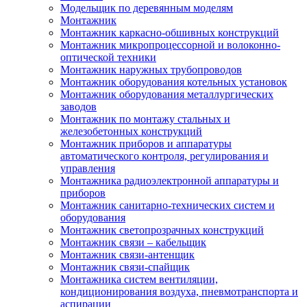
Модельщик по деревянным моделям
Монтажник
Монтажник каркасно-обшивных конструкций
Монтажник микропроцессорной и волоконно-
оптической техники
Монтажник наружных трубопроводов
Монтажник оборудования котельных установок
Монтажник оборудования металлургических
заводов
Монтажник по монтажу стальных и
железобетонных конструкций
Монтажник приборов и аппаратуры
автоматического контроля, регулирования и
управления
Монтажника радиоэлектронной аппаратуры и
приборов
Монтажник санитарно-технических систем и
оборудования
Монтажник светопрозрачных конструкций
Монтажник связи – кабельщик
Монтажник связи-антенщик
Монтажник связи-спайщик
Монтажника систем вентиляции,
кондиционирования воздуха, пневмотранспорта и
аспирации