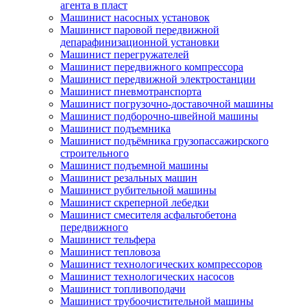
агента в пласт
Машинист насосных установок
Машинист паровой передвижной
депарафинизационной установки
Машинист перегружателей
Машинист передвижного компрессора
Машинист передвижной электростанции
Машинист пневмотранспорта
Машинист погрузочно-доставочной машины
Машинист подборочно-швейной машины
Машинист подъемника
Машинист подъёмника грузопассажирского
строительного
Машинист подъемной машины
Машинист резальных машин
Машинист рубительной машины
Машинист скреперной лебедки
Машинист смесителя асфальтобетона
передвижного
Машинист тельфера
Машинист тепловоза
Машинист технологических компрессоров
Машинист технологических насосов
Машинист топливоподачи
Машинист трубоочистительной машины