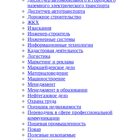
наземного электрического транспорта
Диспетчер автотранспорта
Дорожное строительство
ЖКХ
Изыскания
Инженер-строитель
Инженерные системы
Информационные технологии
Кадастровая деятельность
Логистика
Маркетинг и реклама
Маркшейдерское дело
Материаловедение
Машиностроение
Менеджмент
Менеджмент в образовании
Нефтегазовое дело
Охрана труда
Оценщик недвижимости
Переводчик в сфере профессиональной
коммуникации
Пищевая промышленность
Повар
Полезные ископаемые