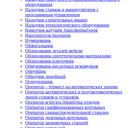
оборудования
Наладчик станков и манипуляторов с
программным управлением
Наладчик строительных машин
Наладчик технологического оборудования
Намотчик катушек трансформаторов
Наполнитель баллонов
Нумеровщик
Обжигальщик
Облицовщик деталей мебели
Облицовщик синтетическими материалами
Облицовщик-плиточник
Обмуровщик кислотных резервуаров
Обрубщик
Обходчик линейный
Огнеупорщик
Оператор – термист на автоматических линиях
Оператор автоматических и полуавтоматических
линий станков и установок
Оператор агрегата обработки отходов
Оператор газифицированных котельных
Оператор газораспределительной станции
Оператор дизельных котельных
Оператор заправочных станций
Оператор котельной