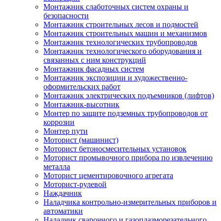
Монтажник слаботочных систем охраны и
безопасности
Монтажник строительных лесов и подмостей
Монтажник строительных машин и механизмов
Монтажник технологических трубопроводов
Монтажник технологического оборудования и
связанных с ним конструкций
Монтажник фасадных систем
Монтажник экспозиции и художественно-
оформительских работ
Монтажник электрических подъемников (лифтов)
Монтажник-высотник
Монтер по защите подземных трубопроводов от
коррозии
Монтер пути
Моторист (машинист)
Моторист бетоносмесительных установок
Моторист промывочного прибора по извлечению
металла
Моторист цементировочного агрегата
Моторист-рулевой
Наждачник
Наладчика контрольно-измерительных приборов и
автоматики
Наладчик сварочного и газоплазморезательного