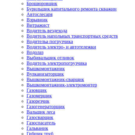
Брошюровщик
Бурильщик капитального ремонта скважин
Автослесаря
Взрывник
Витражист
Водитель вездехода
Водитель напольных транспортных средств
Водительа погрузчика
Водитель электро- и автотележки
Водолаз
Выбивальщик отливок
Водитель электропогрузчика
Вышкомонтажник
Вулканизаторщик
Вышкомонтажник-сварщик
Вышкомонтажник-электромонтер
Газовщик
Газомерщик
Газорезчик
Газогенераторщик
Вальщик леса
Газосварщик
Газоспасатель
Гальваник
Гибщик труб