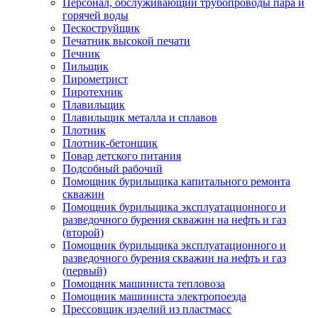
Персонал, обслуживающий трубопроводы пара и
горячей воды
Пескоструйщик
Печатник высокой печати
Печник
Пильщик
Пирометрист
Пиротехник
Плавильщик
Плавильщик металла и сплавов
Плотник
Плотник-бетонщик
Повар детского питания
Подсобный рабочий
Помощник бурильщика капитального ремонта
скважин
Помощник бурильщика эксплуатационного и
разведочного бурения скважин на нефть и газ
(второй)
Помощник бурильщика эксплуатационного и
разведочного бурения скважин на нефть и газ
(первый)
Помощник машиниста тепловоза
Помощник машиниста электропоезда
Прессовщик изделий из пластмасс