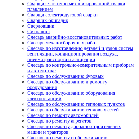
Сварщик частично механизированной сварки
плавлением
Сварщик электродуговой сварки
Сварщик-бригадир
Сверловщик
Сигналист
Слесарь аварийно-восстановительных работ
Слесарь механосборочных работ
Слесарь по изготовлению деталей и узлов систем
вентиляции, кондиционирования воздуха,
пневмотранспорта и аспирации
Слесарь по контрольно-измерительным приборам
и автоматике
Слесарь по обслуживанию буровых
Слесарь по обслуживанию и ремонту
оборудования
Слесарь по обслуживанию оборудования
электростанций
Слесарь по обслуживанию тепловых пунктов
Слесарь по обслуживанию тепловых сетей
Слесаря по ремонту автомобилей
Слесарь по ремонту агрегатов
Слесарь по ремонту дорожно-строительных
машин и тракторов
Слесарь по ремонту и обслуживанию