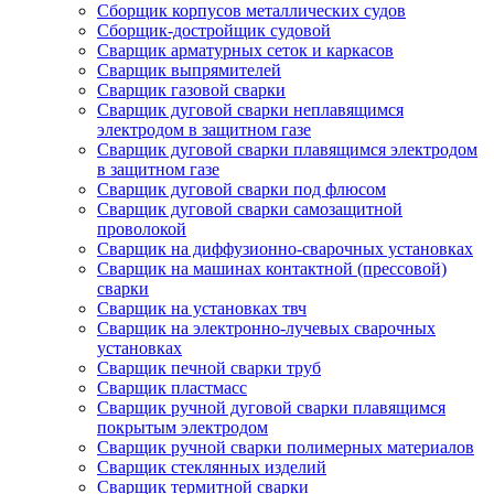
Сборщик корпусов металлических судов
Сборщик-достройщик судовой
Сварщик арматурных сеток и каркасов
Сварщик выпрямителей
Сварщик газовой сварки
Сварщик дуговой сварки неплавящимся
электродом в защитном газе
Сварщик дуговой сварки плавящимся электродом
в защитном газе
Сварщик дуговой сварки под флюсом
Сварщик дуговой сварки самозащитной
проволокой
Сварщик на диффузионно-сварочных установках
Сварщик на машинах контактной (прессовой)
сварки
Сварщик на установках твч
Сварщик на электронно-лучевых сварочных
установках
Сварщик печной сварки труб
Сварщик пластмасс
Сварщик ручной дуговой сварки плавящимся
покрытым электродом
Сварщик ручной сварки полимерных материалов
Сварщик стеклянных изделий
Сварщик термитной сварки