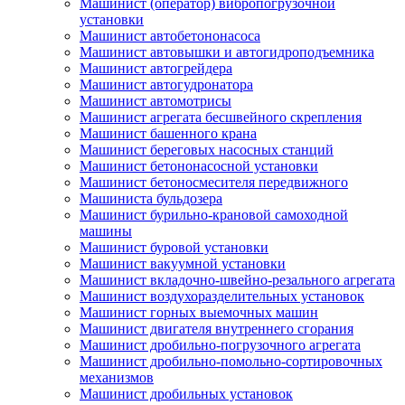
Машинист (оператор) вибропогрузочной
установки
Машинист автобетононасоса
Машинист автовышки и автогидроподъемника
Машинист автогрейдера
Машинист автогудронатора
Машинист автомотрисы
Машинист агрегата бесшвейного скрепления
Машинист башенного крана
Машинист береговых насосных станций
Машинист бетононасосной установки
Машинист бетоносмесителя передвижного
Машиниста бульдозера
Машинист бурильно-крановой самоходной
машины
Машинист буровой установки
Машинист вакуумной установки
Машинист вкладочно-швейно-резального агрегата
Машинист воздухоразделительных установок
Машинист горных выемочных машин
Машинист двигателя внутреннего сгорания
Машинист дробильно-погрузочного агрегата
Машинист дробильно-помольно-сортировочных
механизмов
Машинист дробильных установок