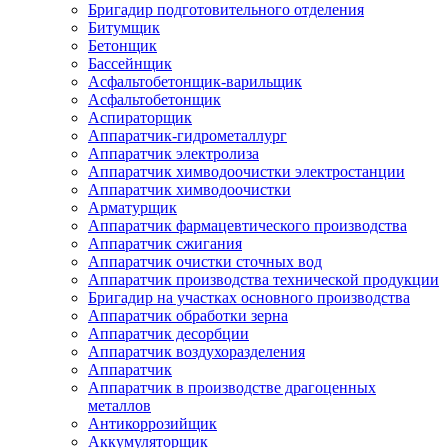
Бригадир подготовительного отделения
Битумщик
Бетонщик
Бассейнщик
Асфальтобетонщик-варильщик
Асфальтобетонщик
Аспираторщик
Аппаратчик-гидрометаллург
Аппаратчик электролиза
Аппаратчик химводоочистки электростанции
Аппаратчик химводоочистки
Арматурщик
Аппаратчик фармацевтического производства
Аппаратчик сжигания
Аппаратчик очистки сточных вод
Аппаратчик производства технической продукции
Бригадир на участках основного производства
Аппаратчик обработки зерна
Аппаратчик десорбции
Аппаратчик воздухоразделения
Аппаратчик
Аппаратчик в производстве драгоценных
металлов
Антикоррозийщик
Аккумуляторщик