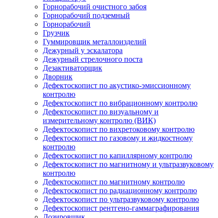
Горнорабочий очистного забоя
Горнорабочий подземный
Горнорабочий
Грузчик
Гуммировщик металлоизделий
Дежурный у эскалатора
Дежурный стрелочного поста
Дезактиваторщик
Дворник
Дефектоскопист по акустико-эмиссионному
контролю
Дефектоскопист по вибрационному контролю
Дефектоскопист по визуальному и
измерительному контролю (ВИК)
Дефектоскопист по вихретоковому контролю
Дефектоскопист по газовому и жидкостному
контролю
Дефектоскопист по капиллярному контролю
Дефектоскопист по магнитному и ультразвуковому
контролю
Дефектоскопист по магнитному контролю
Дефектоскопист по радиационному контролю
Дефектоскопист по ультразвуковому контролю
Дефектоскопист рентгено-гаммаграфирования
Дозировщик