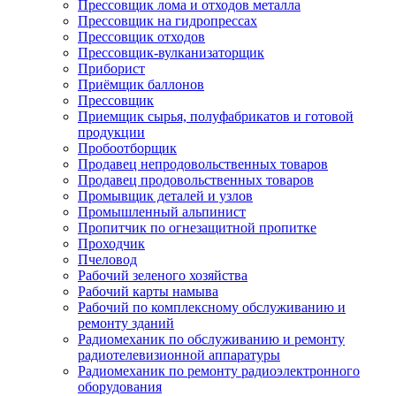
Прессовщик лома и отходов металла
Прессовщик на гидропрессах
Прессовщик отходов
Прессовщик-вулканизаторщик
Приборист
Приёмщик баллонов
Прессовщик
Приемщик сырья, полуфабрикатов и готовой
продукции
Пробоотборщик
Продавец непродовольственных товаров
Продавец продовольственных товаров
Промывщик деталей и узлов
Промышленный альпинист
Пропитчик по огнезащитной пропитке
Проходчик
Пчеловод
Рабочий зеленого хозяйства
Рабочий карты намыва
Рабочий по комплексному обслуживанию и
ремонту зданий
Радиомеханик по обслуживанию и ремонту
радиотелевизионной аппаратуры
Радиомеханик по ремонту радиоэлектронного
оборудования