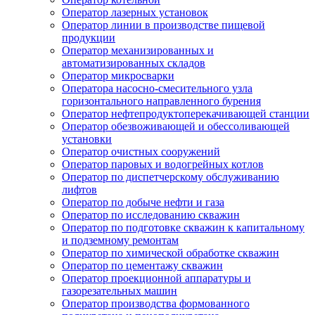
Оператор лазерных установок
Оператор линии в производстве пищевой
продукции
Оператор механизированных и
автоматизированных складов
Оператор микросварки
Оператора насосно-смесительного узла
горизонтального направленного бурения
Оператор нефтепродуктоперекачивающей станции
Оператор обезвоживающей и обессоливающей
установки
Оператор очистных сооружений
Оператор паровых и водогрейных котлов
Оператор по диспетчерскому обслуживанию
лифтов
Оператор по добыче нефти и газа
Оператор по исследованию скважин
Оператор по подготовке скважин к капитальному
и подземному ремонтам
Оператор по химической обработке скважин
Оператор по цементажу скважин
Оператор проекционной аппаратуры и
газорезательных машин
Оператор производства формованного