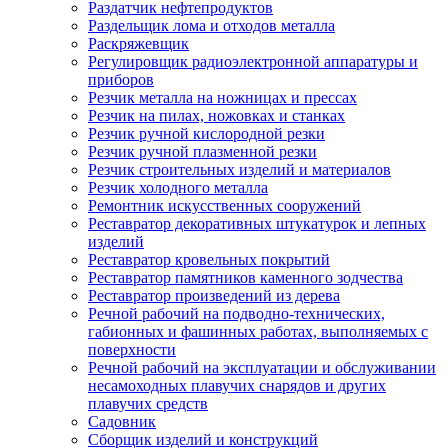
Раздатчик нефтепродуктов
Раздельщик лома и отходов металла
Раскряжевщик
Регулировщик радиоэлектронной аппаратуры и
приборов
Резчик металла на ножницах и прессах
Резчик на пилах, ножовках и станках
Резчик ручной кислородной резки
Резчик ручной плазменной резки
Резчик строительных изделий и материалов
Резчик холодного металла
Ремонтник искусственных сооружений
Реставратор декоративных штукатурок и лепных
изделий
Реставратор кровельных покрытий
Реставратор памятников каменного зодчества
Реставратор произведений из дерева
Речной рабочий на подводно-технических,
габионных и фашинных работах, выполняемых с
поверхности
Речной рабочий на эксплуатации и обслуживании
несамоходных плавучих снарядов и других
плавучих средств
Садовник
Сборщик изделий и конструкций