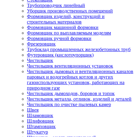
Трубопроводчик линейный
Уборщик производственных помещений
Формовщик изделий, конструкций и
строительных материалов
Формовщик машинной формовки
Формовщик по выплавляемым моделям
Формовщик ручной формовки
Фрезеровщик
Трубоклад промышленных железобетонных труб
Футеровщик (кислотоупорщик)
Чистильщик
Чистильщик вентиляционных установок
Чистильщик дымовых и вентиляционных каналов
паровых и водогрейных котлов и других
газоиспользующих установок, работающих на
природном газе
Чистильщик дымоходов, боровов и топок
Чистильщик металла, отливок, изделий и деталей
Чистильщик по очистке пылевых камер
Швея
Шламовщик
Шлифовщик
Штамповщик
Штукатур