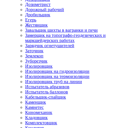
Дозиметрист
Дорожный рабочий
Дробильщик
Егерь
Жестянщик
Завальщик шихты в вагранки и печи
Замерщик на топографо-геодезических и
маркшейдерских работах
Зарядчик огнетушителей
Заточник
Землекоп
Зуборезчик
Изолировщик
Изолировщик на гидроизоляции
Изолировщик на термоизоляции
Изолировщик труб на линии
Испытатель абразивов
Испытатель баллонов
Кабельщик-спайщик
Каменщик
Камнетес
Киномеханик
Кладовщик
Комплектовщик
Кондитер