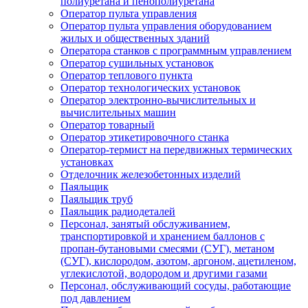
полиуретана и пенополиуретана
Оператор пульта управления
Оператор пульта управления оборудованием
жилых и общественных зданий
Оператора станков с программным управлением
Оператор сушильных установок
Оператор теплового пункта
Оператор технологических установок
Оператор электронно-вычислительных и
вычислительных машин
Оператор товарный
Оператор этикетировочного станка
Оператор-термист на передвижных термических
установках
Отделочник железобетонных изделий
Паяльщик
Паяльщик труб
Паяльщик радиодеталей
Персонал, занятый обслуживанием,
транспортировкой и хранением баллонов с
пропан-бутановыми смесями (СУГ), метаном
(СУГ), кислородом, азотом, аргоном, ацетиленом,
углекислотой, водородом и другими газами
Персонал, обслуживающий сосуды, работающие
под давлением