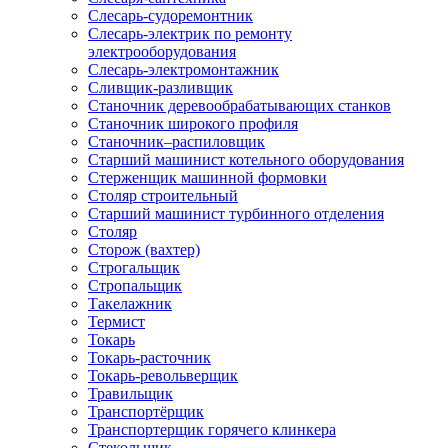
Слесарь-судоремонтник
Слесарь-электрик по ремонту
электрооборудования
Слесарь-электромонтажник
Сливщик-разливщик
Станочник деревообрабатывающих станков
Станочник широкого профиля
Станочник–распиловщик
Старший машинист котельного оборудования
Стерженщик машинной формовки
Столяр строительный
Старший машинист турбинного отделения
Столяр
Сторож (вахтер)
Строгальщик
Стропальщик
Такелажник
Термист
Токарь
Токарь-расточник
Токарь-револьверщик
Травильщик
Транспортёрщик
Транспортерщик горячего клинкера
Стекольщик