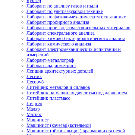
Курьер
Лаборант по анализу газов и пыли
Лаборант по ультразвуковой технике
Лаборант по физико-механическим испытаниям
Лаборант пробирного анализа
Лаборант производства строительных материалов
Лаборант спектрального анализа
Лаборант химико-бактериологического анализа
Лаборант химического анализа
Лаборант электромеханических испытаний и
измерений
Лаборант-металлограф
Лаборант-радиометрист
Лепщик архитектурных деталей
Лесник
Лесоруб
Литейщик металлов и сплавов
Литейщик на машинах для литья под давлением
Литейщик пластмасс
Лифтер
Маляр
Матрос
Машинист
Машинист (кочегар) котельной
Машинист (обжигальщик) вращающихся печей