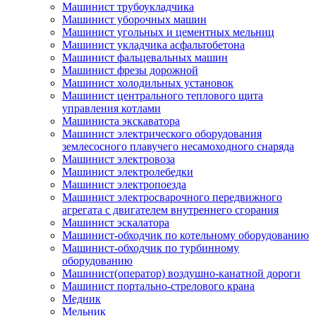
Машинист трубоукладчика
Машинист уборочных машин
Машинист угольных и цементных мельниц
Машинист укладчика асфальтобетона
Машинист фальцевальных машин
Машинист фрезы дорожной
Машинист холодильных установок
Машинист центрального теплового щита
управления котлами
Машиниста экскаватора
Машинист электрического оборудования
землесосного плавучего несамоходного снаряда
Машинист электровоза
Машинист электролебедки
Машинист электропоезда
Машинист электросварочного передвижного
агрегата с двигателем внутреннего сгорания
Машинист эскалатора
Машинист-обходчик по котельному оборудованию
Машинист-обходчик по турбинному
оборудованию
Машинист(оператор) воздушно-канатной дороги
Машинист портально-стрелового крана
Медник
Мельник