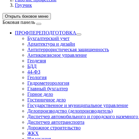
Грузчик
Открыть боковое меню
Боковая панель
ПРОФПЕРЕПОДГОТОВКА
Бухгалтерский учет
Архитектура и дизайн
Антитеррористическая защищенность
Антикризисное управление
Геодезия
БДД
44-ФЗ
Геология
Гидрометеорология
Главный бухгалтер
Горное дело
Гостиничное дело
Государственное и муниципальное управление
Делопроизводство (делопроизводитель)
Диспетчер автомобильного и городского наземного
Диспетчер автотранспорта
Дорожное строительство
ЖКХ
Изыскания