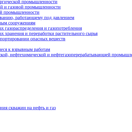
ургической промышленности
ой и газовой промышленности
ой промышленности
ованию, работающему под давлением
ным сооружениям
х газораспределения и газопотребления
х хранения и переработки растительного сырья
спортировании опасных веществ
еся к взрывным работам
ской, нефтехимической и нефтегазоперерабатывающей промышл
ния скважин на нефть и газ