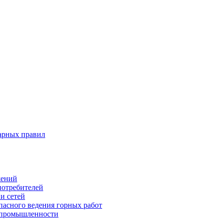
арных правил
жений
потребителей
и сетей
пасного ведения горных работ
 промышленности