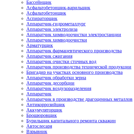
Бассейнщик
Асфальтобетонщик-варильщик
Асфальтобетонщик
Аспираторщик
Аппаратчик-гидрометаллург
Аппаратчик электролиза
Аппаратчик химводоочистки электростанции
Аппаратчик химводоочистки
Арматурщик
Аппаратчик фармацевтического производства
Аппаратчик сжигания
Аппаратчик очистки сточных вод
Аппаратчик производства технической продукции
Бригадир на участках основного производства
Аппаратчик обработки зерна
Аппаратчик десорбции
Аппаратчик воздухоразделения
Аппаратчик
Аппаратчик в производстве драгоценных металлов
Антикоррозийщик
Аккумуляторщик
Брошюровщик
Бурильщик капитального ремонта скважин
Автослесаря
Взрывник