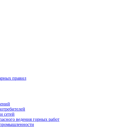
арных правил
жений
потребителей
и сетей
пасного ведения горных работ
 промышленности