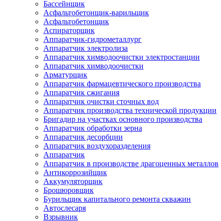
Бассейнщик
Асфальтобетонщик-варильщик
Асфальтобетонщик
Аспираторщик
Аппаратчик-гидрометаллург
Аппаратчик электролиза
Аппаратчик химводоочистки электростанции
Аппаратчик химводоочистки
Арматурщик
Аппаратчик фармацевтического производства
Аппаратчик сжигания
Аппаратчик очистки сточных вод
Аппаратчик производства технической продукции
Бригадир на участках основного производства
Аппаратчик обработки зерна
Аппаратчик десорбции
Аппаратчик воздухоразделения
Аппаратчик
Аппаратчик в производстве драгоценных металлов
Антикоррозийщик
Аккумуляторщик
Брошюровщик
Бурильщик капитального ремонта скважин
Автослесаря
Взрывник