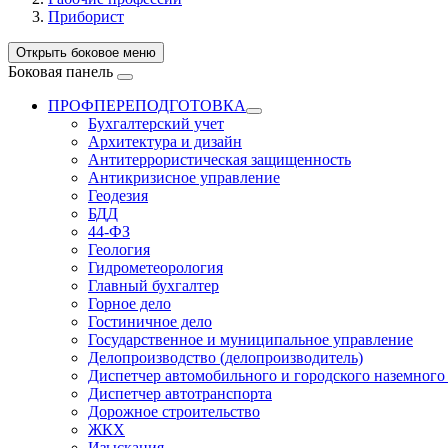
Приборист
Открыть боковое меню
Боковая панель
ПРОФПЕРЕПОДГОТОВКА
Бухгалтерский учет
Архитектура и дизайн
Антитеррористическая защищенность
Антикризисное управление
Геодезия
БДД
44-ФЗ
Геология
Гидрометеорология
Главный бухгалтер
Горное дело
Гостиничное дело
Государственное и муниципальное управление
Делопроизводство (делопроизводитель)
Диспетчер автомобильного и городского наземного
Диспетчер автотранспорта
Дорожное строительство
ЖКХ
Изыскания