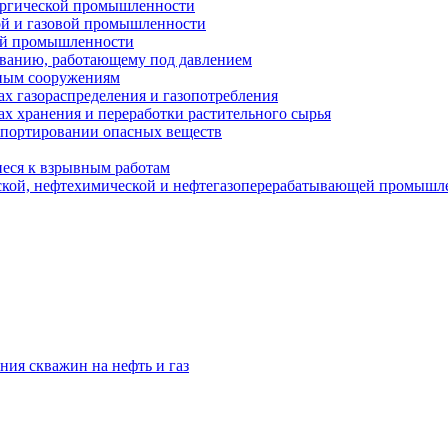
ургической промышленности
ой и газовой промышленности
ой промышленности
ованию, работающему под давлением
ным сооружениям
х газораспределения и газопотребления
х хранения и переработки растительного сырья
спортировании опасных веществ
еся к взрывным работам
ской, нефтехимической и нефтегазоперерабатывающей промышл
ния скважин на нефть и газ