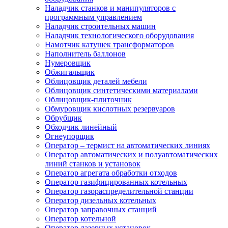
Наладчик станков и манипуляторов с
программным управлением
Наладчик строительных машин
Наладчик технологического оборудования
Намотчик катушек трансформаторов
Наполнитель баллонов
Нумеровщик
Обжигальщик
Облицовщик деталей мебели
Облицовщик синтетическими материалами
Облицовщик-плиточник
Обмуровщик кислотных резервуаров
Обрубщик
Обходчик линейный
Огнеупорщик
Оператор – термист на автоматических линиях
Оператор автоматических и полуавтоматических
линий станков и установок
Оператор агрегата обработки отходов
Оператор газифицированных котельных
Оператор газораспределительной станции
Оператор дизельных котельных
Оператор заправочных станций
Оператор котельной
Оператор лазерных установок