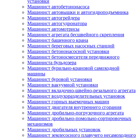
установки
Машинист автобетононасоса
Машинист автовышки и автогидроподъемника
Машинист автогрейдера
Машинист автогудронатора
Машинист автомотрисы
Машинист агрегата бесшвейного скрепления
Машинист башенного крана
Машинист береговых насосных станций
Машинист бетононасосной установки
Машинист бетоносмесителя передвижного
Машиниста бульдозера
Машинист бурильно-крановой самоходной
машины
Машинист буровой установки
Машинист вакуумной установки
Машинист вкладочно-швейно-резального агрегата
Машинист воздухоразделительных установок
Машинист горных выемочных машин
Машинист двигателя внутреннего сгорания
Машинист дробильно-погрузочного агрегата
Машинист дробильно-помольно-сортировочных
механизмов
Машинист дробильных установок
Машинист землесосного плавучего несамоходного