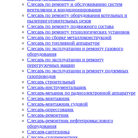
Слесарь по ремонту и обслуживанию систем
вентиляции и кондиционирования
Слесарь по ремонту оборудования котельных и
пылеприготовительных цехов
Слесарь по ремонту подвижного состава
Слесарь по ремонту технологических установок
Слесарь по сборке металлоконструкций
Слесарь по топливной аппаратуре
Слесарь по эксплуатации и ремонту газового
оборудования
Слесарь по эксплуатации и ремонту
перегрузочных машин
Слесарь по эксплуатации и ремонту подземных
газопроводов
Слесарь строительный
Слесарь-инструментальщик
Слесарь-механик по радиоэлектронной аппаратуре
Слесарь-монтажник
Слесарь-монтажник судовой
Слесарь-опрессовщик
Слесарь-ремонтник
Слесарь-ремонтник нефтепромыслового
оборудования
Слесаря-сантехника
Слесарь-судоремонтник