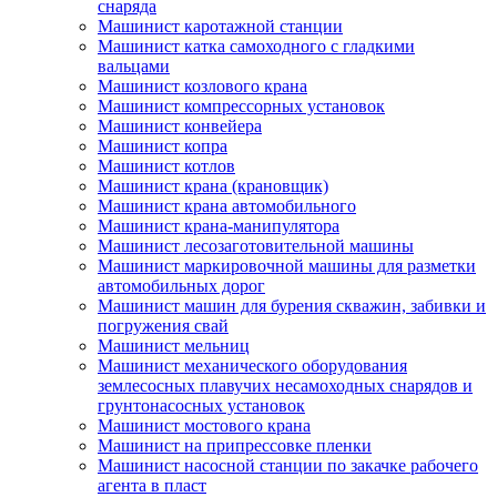
снаряда
Машинист каротажной станции
Машинист катка самоходного с гладкими
вальцами
Машинист козлового крана
Машинист компрессорных установок
Машинист конвейера
Машинист копра
Машинист котлов
Машинист крана (крановщик)
Машинист крана автомобильного
Машинист крана-манипулятора
Машинист лесозаготовительной машины
Машинист маркировочной машины для разметки
автомобильных дорог
Машинист машин для бурения скважин, забивки и
погружения свай
Машинист мельниц
Машинист механического оборудования
землесосных плавучих несамоходных снарядов и
грунтонасосных установок
Машинист мостового крана
Машинист на припрессовке пленки
Машинист насосной станции по закачке рабочего
агента в пласт