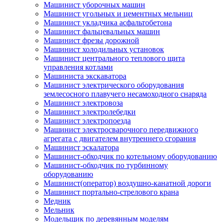
Машинист уборочных машин
Машинист угольных и цементных мельниц
Машинист укладчика асфальтобетона
Машинист фальцевальных машин
Машинист фрезы дорожной
Машинист холодильных установок
Машинист центрального теплового щита
управления котлами
Машиниста экскаватора
Машинист электрического оборудования
землесосного плавучего несамоходного снаряда
Машинист электровоза
Машинист электролебедки
Машинист электропоезда
Машинист электросварочного передвижного
агрегата с двигателем внутреннего сгорания
Машинист эскалатора
Машинист-обходчик по котельному оборудованию
Машинист-обходчик по турбинному
оборудованию
Машинист(оператор) воздушно-канатной дороги
Машинист портально-стрелового крана
Медник
Мельник
Модельщик по деревянным моделям