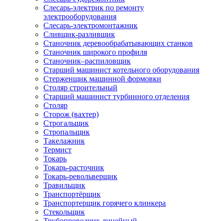
Слесарь-электрик по ремонту
электрооборудования
Слесарь-электромонтажник
Сливщик-разливщик
Станочник деревообрабатывающих станков
Станочник широкого профиля
Станочник–распиловщик
Старший машинист котельного оборудования
Стерженщик машинной формовки
Столяр строительный
Старший машинист турбинного отделения
Столяр
Сторож (вахтер)
Строгальщик
Стропальщик
Такелажник
Термист
Токарь
Токарь-расточник
Токарь-револьверщик
Травильщик
Транспортёрщик
Транспортерщик горячего клинкера
Стекольщик
Трубопроводчик линейный