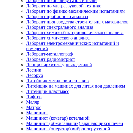
Лаборант по анализу газов и пыли
Лаборант по ультразвуковой технике
Лаборант по физико-механическим испытаниям
Лаборант пробирного анализа
Лаборант производства строительных материалов
Лаборант спектрального анализа
Лаборант химико-бактериологического анализа
Лаборант химического анализа
Лаборант электромеханических испытаний и
измерений
Лаборант-металлограф
Лаборант-радиометрист
Лепщик архитектурных деталей
Лесник
Лесоруб
Литейщик металлов и сплавов
Литейщик на машинах для литья под давлением
Литейщик пластмасс
Лифтер
Маляр
Матрос
Машинист
Машинист (кочегар) котельной
Машинист (обжигальщик) вращающихся печей
Машинист (оператор) вибропогрузочной