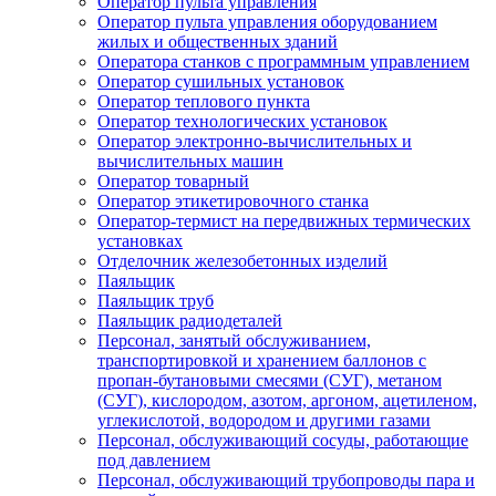
Оператор пульта управления
Оператор пульта управления оборудованием
жилых и общественных зданий
Оператора станков с программным управлением
Оператор сушильных установок
Оператор теплового пункта
Оператор технологических установок
Оператор электронно-вычислительных и
вычислительных машин
Оператор товарный
Оператор этикетировочного станка
Оператор-термист на передвижных термических
установках
Отделочник железобетонных изделий
Паяльщик
Паяльщик труб
Паяльщик радиодеталей
Персонал, занятый обслуживанием,
транспортировкой и хранением баллонов с
пропан-бутановыми смесями (СУГ), метаном
(СУГ), кислородом, азотом, аргоном, ацетиленом,
углекислотой, водородом и другими газами
Персонал, обслуживающий сосуды, работающие
под давлением
Персонал, обслуживающий трубопроводы пара и