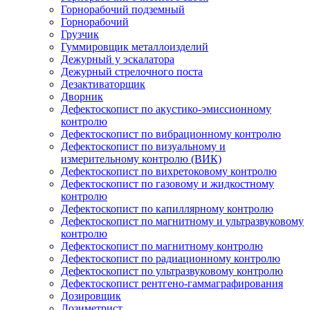
Горнорабочий подземный
Горнорабочий
Грузчик
Гуммировщик металлоизделий
Дежурный у эскалатора
Дежурный стрелочного поста
Дезактиваторщик
Дворник
Дефектоскопист по акустико-эмиссионному
контролю
Дефектоскопист по вибрационному контролю
Дефектоскопист по визуальному и
измерительному контролю (ВИК)
Дефектоскопист по вихретоковому контролю
Дефектоскопист по газовому и жидкостному
контролю
Дефектоскопист по капиллярному контролю
Дефектоскопист по магнитному и ультразвуковому
контролю
Дефектоскопист по магнитному контролю
Дефектоскопист по радиационному контролю
Дефектоскопист по ультразвуковому контролю
Дефектоскопист рентгено-гаммаграфирования
Дозировщик
Дозиметрист