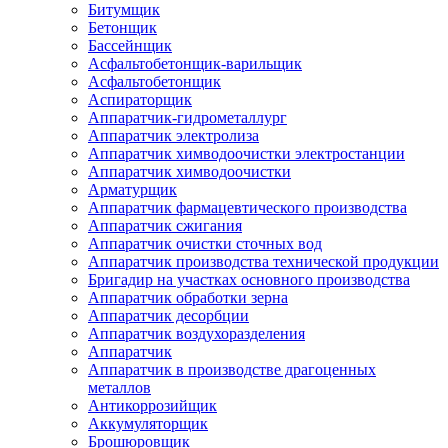
Битумщик
Бетонщик
Бассейнщик
Асфальтобетонщик-варильщик
Асфальтобетонщик
Аспираторщик
Аппаратчик-гидрометаллург
Аппаратчик электролиза
Аппаратчик химводоочистки электростанции
Аппаратчик химводоочистки
Арматурщик
Аппаратчик фармацевтического производства
Аппаратчик сжигания
Аппаратчик очистки сточных вод
Аппаратчик производства технической продукции
Бригадир на участках основного производства
Аппаратчик обработки зерна
Аппаратчик десорбции
Аппаратчик воздухоразделения
Аппаратчик
Аппаратчик в производстве драгоценных
металлов
Антикоррозийщик
Аккумуляторщик
Брошюровщик