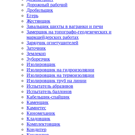
Дорожный рабочий
Дробильщик
Егерь
Жестянщик
Завальщик шихты в вагранки и печи
Замерщик на топографо-геодезических и
маркшейдерских работах
Зарядчик огнетушителей
Заточник
Землекоп
Зуборезчик
Изолировщик
Изолировщик на гидроизоляции
Изолировщик на термоизоляции
Изолировщик труб на линии
Испытатель абразивов
Испытатель баллонов
Кабельщик-спайщик
Каменщик
Камнетес
Киномеханик
Кладовщик
Комплектовщик
Кондитер
Кондуктор