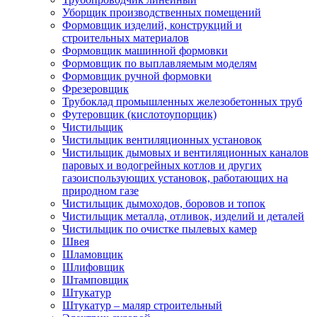
Уборщик производственных помещений
Формовщик изделий, конструкций и
строительных материалов
Формовщик машинной формовки
Формовщик по выплавляемым моделям
Формовщик ручной формовки
Фрезеровщик
Трубоклад промышленных железобетонных труб
Футеровщик (кислотоупорщик)
Чистильщик
Чистильщик вентиляционных установок
Чистильщик дымовых и вентиляционных каналов
паровых и водогрейных котлов и других
газоиспользующих установок, работающих на
природном газе
Чистильщик дымоходов, боровов и топок
Чистильщик металла, отливок, изделий и деталей
Чистильщик по очистке пылевых камер
Швея
Шламовщик
Шлифовщик
Штамповщик
Штукатур
Штукатур – маляр строительный