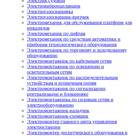
Электрик судовой
Электровибронаплавщик
Электрогазосварщика
Электрогазосварщик-врезчик
Электромеханик для обслуживания платформ для
инвалидов
Электромеханик по лифтам
Электромеханик по средствам автоматики и
приборам технологического оборудования
Электромеханик по торговому и холодильному
оборудованию
Электромонтажник по кабельным сетям
Электромонтажник по освещению и
осветительным сетям
Электромонтажник по распределительным
устройствам и вторичным цепям
Электромонтажник по сигнализации,
централизации и блокировке
Электромонтажника по силовым сетям и
электрооборудованию
Электромонтажник-наладчик
Электромонтажник-схемщик
Электромонтер главного щита управления
электростанции
Электромонтер диспетчерского оборудования и