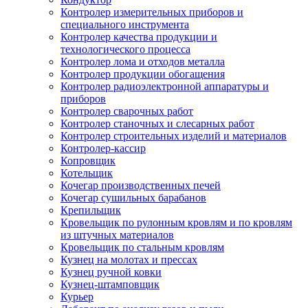
Контролер измерительных приборов и
специального инструмента
Контролер качества продукции и
технологического процесса
Контролер лома и отходов металла
Контролер продукции обогащения
Контролер радиоэлектронной аппаратуры и
приборов
Контролер сварочных работ
Контролер станочных и слесарных работ
Контролер строительных изделий и материалов
Контролер-кассир
Копровщик
Котельщик
Кочегар производственных печей
Кочегар сушильных барабанов
Крепильщик
Кровельщик по рулонным кровлям и по кровлям
из штучных материалов
Кровельщик по стальным кровлям
Кузнец на молотах и прессах
Кузнец ручной ковки
Кузнец-штамповщик
Курьер