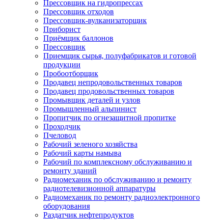
Прессовщик на гидропрессах
Прессовщик отходов
Прессовщик-вулканизаторщик
Приборист
Приёмщик баллонов
Прессовщик
Приемщик сырья, полуфабрикатов и готовой
продукции
Пробоотборщик
Продавец непродовольственных товаров
Продавец продовольственных товаров
Промывщик деталей и узлов
Промышленный альпинист
Пропитчик по огнезащитной пропитке
Проходчик
Пчеловод
Рабочий зеленого хозяйства
Рабочий карты намыва
Рабочий по комплексному обслуживанию и
ремонту зданий
Радиомеханик по обслуживанию и ремонту
радиотелевизионной аппаратуры
Радиомеханик по ремонту радиоэлектронного
оборудования
Раздатчик нефтепродуктов