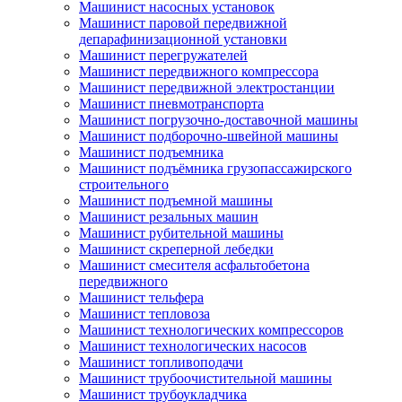
Машинист насосных установок
Машинист паровой передвижной
депарафинизационной установки
Машинист перегружателей
Машинист передвижного компрессора
Машинист передвижной электростанции
Машинист пневмотранспорта
Машинист погрузочно-доставочной машины
Машинист подборочно-швейной машины
Машинист подъемника
Машинист подъёмника грузопассажирского
строительного
Машинист подъемной машины
Машинист резальных машин
Машинист рубительной машины
Машинист скреперной лебедки
Машинист смесителя асфальтобетона
передвижного
Машинист тельфера
Машинист тепловоза
Машинист технологических компрессоров
Машинист технологических насосов
Машинист топливоподачи
Машинист трубоочистительной машины
Машинист трубоукладчика