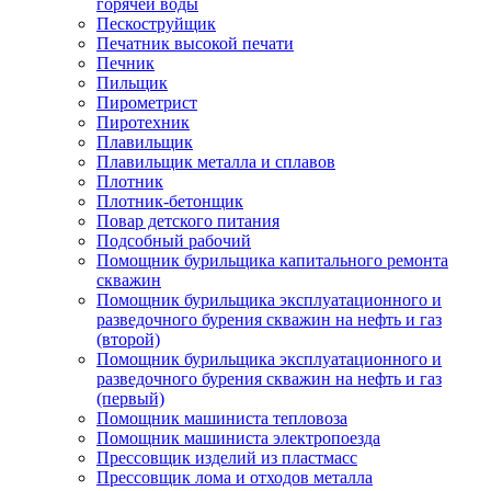
горячей воды
Пескоструйщик
Печатник высокой печати
Печник
Пильщик
Пирометрист
Пиротехник
Плавильщик
Плавильщик металла и сплавов
Плотник
Плотник-бетонщик
Повар детского питания
Подсобный рабочий
Помощник бурильщика капитального ремонта
скважин
Помощник бурильщика эксплуатационного и
разведочного бурения скважин на нефть и газ
(второй)
Помощник бурильщика эксплуатационного и
разведочного бурения скважин на нефть и газ
(первый)
Помощник машиниста тепловоза
Помощник машиниста электропоезда
Прессовщик изделий из пластмасс
Прессовщик лома и отходов металла