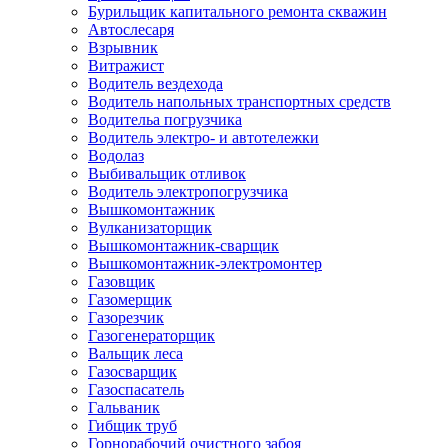
Бурильщик капитального ремонта скважин
Автослесаря
Взрывник
Витражист
Водитель вездехода
Водитель напольных транспортных средств
Водительа погрузчика
Водитель электро- и автотележки
Водолаз
Выбивальщик отливок
Водитель электропогрузчика
Вышкомонтажник
Вулканизаторщик
Вышкомонтажник-сварщик
Вышкомонтажник-электромонтер
Газовщик
Газомерщик
Газорезчик
Газогенераторщик
Вальщик леса
Газосварщик
Газоспасатель
Гальваник
Гибщик труб
Горнорабочий очистного забоя