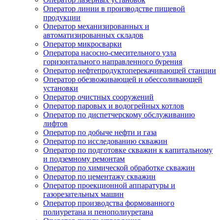
Оператор линии в производстве пищевой
продукции
Оператор механизированных и
автоматизированных складов
Оператор микросварки
Оператора насосно-смесительного узла
горизонтального направленного бурения
Оператор нефтепродуктоперекачивающей станции
Оператор обезвоживающей и обессоливающей
установки
Оператор очистных сооружений
Оператор паровых и водогрейных котлов
Оператор по диспетчерскому обслуживанию
лифтов
Оператор по добыче нефти и газа
Оператор по исследованию скважин
Оператор по подготовке скважин к капитальному
и подземному ремонтам
Оператор по химической обработке скважин
Оператор по цементажу скважин
Оператор проекционной аппаратуры и
газорезательных машин
Оператор производства формованного
полиуретана и пенополиуретана