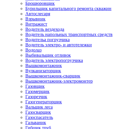
Брошюровщик
Бурильщик капитального ремонта скважин
Автослесаря
Взрывник
Витражист
Водитель вездехода
Водитель напольных транспортных средств
Водительа погрузчика
Водитель электро- и автотележки
Водолаз
Выбивальщик отливок
Водитель электропогрузчика
Вышкомонтажник
Вулканизаторщик
Вышкомонтажник-сварщик
Вышкомонтажник-электромонтер
Газовщик
Газомерщик
Газорезчик
Газогенераторщик
Вальщик леса
Газосварщик
Газоспасатель
Гальваник
Гибщик труб