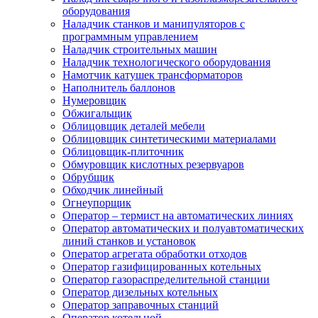
оборудования
Наладчик станков и манипуляторов с
программным управлением
Наладчик строительных машин
Наладчик технологического оборудования
Намотчик катушек трансформаторов
Наполнитель баллонов
Нумеровщик
Обжигальщик
Облицовщик деталей мебели
Облицовщик синтетическими материалами
Облицовщик-плиточник
Обмуровщик кислотных резервуаров
Обрубщик
Обходчик линейный
Огнеупорщик
Оператор – термист на автоматических линиях
Оператор автоматических и полуавтоматических
линий станков и установок
Оператор агрегата обработки отходов
Оператор газифицированных котельных
Оператор газораспределительной станции
Оператор дизельных котельных
Оператор заправочных станций
Оператор котельной