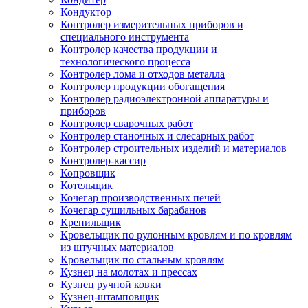
Кондуктор
Контролер измерительных приборов и
специального инструмента
Контролер качества продукции и
технологического процесса
Контролер лома и отходов металла
Контролер продукции обогащения
Контролер радиоэлектронной аппаратуры и
приборов
Контролер сварочных работ
Контролер станочных и слесарных работ
Контролер строительных изделий и материалов
Контролер-кассир
Копровщик
Котельщик
Кочегар производственных печей
Кочегар сушильных барабанов
Крепильщик
Кровельщик по рулонным кровлям и по кровлям
из штучных материалов
Кровельщик по стальным кровлям
Кузнец на молотах и прессах
Кузнец ручной ковки
Кузнец-штамповщик