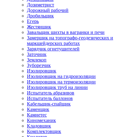
Дозиметрист
Дорожный рабочий
Дробильщик
Егерь
Жестянщик
Завальщик шихты в вагранки и печи
Замерщик на топографо-геодезических и
маркшейдерских работах
Зарядчик огнетушителей
Заточник
Землекоп
Зуборезчик
Изолировщик
Изолировщик на гидроизоляции
Изолировщик на термоизоляции
Изолировщик труб на линии
Испытатель абразивов
Испытатель баллонов
Кабельщик-спайщик
Каменщик
Камнетес
Киномеханик
Кладовщик
Комплектовщик
Кондитер