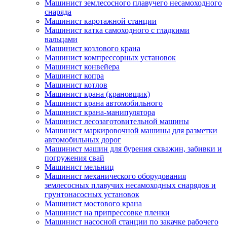
Машинист землесосного плавучего несамоходного
снаряда
Машинист каротажной станции
Машинист катка самоходного с гладкими
вальцами
Машинист козлового крана
Машинист компрессорных установок
Машинист конвейера
Машинист копра
Машинист котлов
Машинист крана (крановщик)
Машинист крана автомобильного
Машинист крана-манипулятора
Машинист лесозаготовительной машины
Машинист маркировочной машины для разметки
автомобильных дорог
Машинист машин для бурения скважин, забивки и
погружения свай
Машинист мельниц
Машинист механического оборудования
землесосных плавучих несамоходных снарядов и
грунтонасосных установок
Машинист мостового крана
Машинист на припрессовке пленки
Машинист насосной станции по закачке рабочего