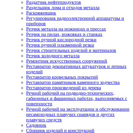
Раздатчик нефтепродуктов
Раздельщик лома и отходов металла
Раскряжевщик
Регулировщик радиоэлектронной аппаратуры и
приборов
Резчик металла на ножницах и прессах
Резчик на пилах, ножовках и станках
Резчик ручной кислородной резки
Резчик ручной плазменной резки
Резчик строительных изделий и материалов
Резчик холодного металла
Ремонтник искусственных сооружений
Реставратор декоративных штукатурок и лепных
изделий
Реставратор кровельных покрытий
Реставратор памятников каменного зодчества
Реставратор произведений из дерева
Речной рабочий на подводно-технических,
габионных и фашинных работах, выполняемых с
поверхности
Речной рабочий на эксплуатации и обслуживании
несамоходных плавучих снарядов и других
плавучих средств
Садовник
Сборщик изделий и конструкций