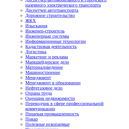
наземного электрического транспорта
Диспетчер автотранспорта
Дорожное строительство
ЖКХ
Изыскания
Инженер-строитель
Инженерные системы
Информационные технологии
Кадастровая деятельность
Логистика
Маркетинг и реклама
Маркшейдерское дело
Материаловедение
Машиностроение
Менеджмент
Менеджмент в образовании
Нефтегазовое дело
Охрана труда
Оценщик недвижимости
Переводчик в сфере профессиональной
коммуникации
Пищевая промышленность
Повар
Полезные ископаемые