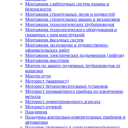
Монтажник слаботочных систем охраны и
безопасности
Монтажник строительных лесов и подмостей
Монтажник строительных машин и механизмов
Монтажник технологических трубопроводов
Монтажник технологического оборудования и
связанных с ним конструкций
Монтажник фасадных систем
Монтажник экспозиции и художественно-
оформительских работ
Монтажник электрических подъемников (лифтов)
Монтажник-высотник
Монтер по защите подземных трубопроводов от
коррозии
Монтер пути
Моторист (машинист)
Моторист бетоносмесительных установок
Моторист промывочного прибора по извлечению
металла
Моторист цементировочного агрегата
Моторист-рулевой
Наждачник
Наладчика контрольно-измерительных приборов и
автоматики
Наладчик сварочного и газоплазморезательного