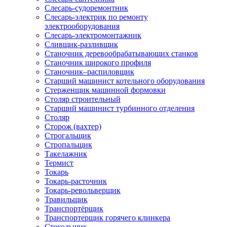
Слесарь-судоремонтник
Слесарь-электрик по ремонту
электрооборудования
Слесарь-электромонтажник
Сливщик-разливщик
Станочник деревообрабатывающих станков
Станочник широкого профиля
Станочник–распиловщик
Старший машинист котельного оборудования
Стерженщик машинной формовки
Столяр строительный
Старший машинист турбинного отделения
Столяр
Сторож (вахтер)
Строгальщик
Стропальщик
Такелажник
Термист
Токарь
Токарь-расточник
Токарь-револьверщик
Травильщик
Транспортёрщик
Транспортерщик горячего клинкера
Стекольщик