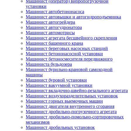
Машинист (оператор) вибропогрузочной
установки
Машинист автобетононасоса
Машинист автовышки и автогидроподъемника
Машинист автогрейдера
Машинист автогудронатора
Машинист автомотрисы
Машинист агрегата бесшвейного скрепления
Машинист башенного крана
Машинист береговых насосных станций
Машинист бетононасосной установки
Машинист бетоносмесителя передвижного
Машиниста бульдозера
Машинист бурильно-крановой самоходной
машины
Машинист буровой установки
Машинист вакуумной установки
Машинист вкладочно-швейно-резального агрегата
Машинист воздухоразделительных установок
Машинист горных выемочных машин
Машинист двигателя внутреннего сгорания
Машинист дробильно-погрузочного агрегата
Машинист дробильно-помольно-сортировочных
механизмов
Машинист дробильных установок