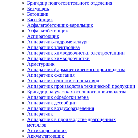
Бригадир подготовительного отделения
Битумщик
Бетонщик
Бассейнщик
Асфальтобетонщик-варильщик
Асфальтобетонщик
Аспираторщик
Аппаратчик-гидрометаллург
Аппаратчик электролиза
Аппаратчик химводоочистки электростанции
Аппаратчик химводоочистки
Арматурщик
Аппаратчик фармацевтического производства
Аппаратчик сжигания
Аппаратчик очистки сточных вод
Аппаратчик производства технической продукции
Бригадир на участках основного производства
Аппаратчик обработки зерна
Аппаратчик десорбции
Аппаратчик воздухоразделения
Аппаратчик
Аппаратчик в производстве драгоценных
металлов
Антикоррозийщик
Аккумуляторщик