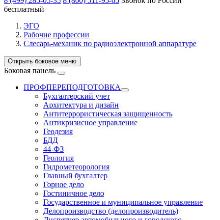
8 (499) 285-05-35
8 (800) 511-95-65
Звонок по России
бесплатный
ЭГО
Рабочие профессии
Слесарь-механик по радиоэлектронной аппаратуре
Открыть боковое меню
Боковая панель
ПРОФПЕРЕПОДГОТОВКА
Бухгалтерский учет
Архитектура и дизайн
Антитеррористическая защищенность
Антикризисное управление
Геодезия
БДД
44-ФЗ
Геология
Гидрометеорология
Главный бухгалтер
Горное дело
Гостиничное дело
Государственное и муниципальное управление
Делопроизводство (делопроизводитель)
Диспетчер автомобильного и городского