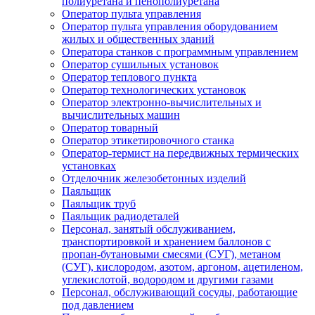
полиуретана и пенополиуретана
Оператор пульта управления
Оператор пульта управления оборудованием
жилых и общественных зданий
Оператора станков с программным управлением
Оператор сушильных установок
Оператор теплового пункта
Оператор технологических установок
Оператор электронно-вычислительных и
вычислительных машин
Оператор товарный
Оператор этикетировочного станка
Оператор-термист на передвижных термических
установках
Отделочник железобетонных изделий
Паяльщик
Паяльщик труб
Паяльщик радиодеталей
Персонал, занятый обслуживанием,
транспортировкой и хранением баллонов с
пропан-бутановыми смесями (СУГ), метаном
(СУГ), кислородом, азотом, аргоном, ацетиленом,
углекислотой, водородом и другими газами
Персонал, обслуживающий сосуды, работающие
под давлением