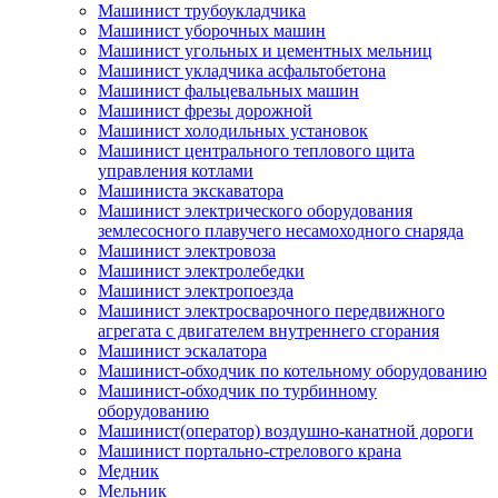
Машинист трубоукладчика
Машинист уборочных машин
Машинист угольных и цементных мельниц
Машинист укладчика асфальтобетона
Машинист фальцевальных машин
Машинист фрезы дорожной
Машинист холодильных установок
Машинист центрального теплового щита
управления котлами
Машиниста экскаватора
Машинист электрического оборудования
землесосного плавучего несамоходного снаряда
Машинист электровоза
Машинист электролебедки
Машинист электропоезда
Машинист электросварочного передвижного
агрегата с двигателем внутреннего сгорания
Машинист эскалатора
Машинист-обходчик по котельному оборудованию
Машинист-обходчик по турбинному
оборудованию
Машинист(оператор) воздушно-канатной дороги
Машинист портально-стрелового крана
Медник
Мельник