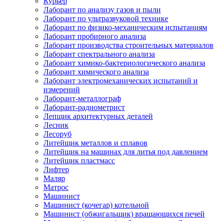
Курьер
Лаборант по анализу газов и пыли
Лаборант по ультразвуковой технике
Лаборант по физико-механическим испытаниям
Лаборант пробирного анализа
Лаборант производства строительных материалов
Лаборант спектрального анализа
Лаборант химико-бактериологического анализа
Лаборант химического анализа
Лаборант электромеханических испытаний и
измерений
Лаборант-металлограф
Лаборант-радиометрист
Лепщик архитектурных деталей
Лесник
Лесоруб
Литейщик металлов и сплавов
Литейщик на машинах для литья под давлением
Литейщик пластмасс
Лифтер
Маляр
Матрос
Машинист
Машинист (кочегар) котельной
Машинист (обжигальщик) вращающихся печей