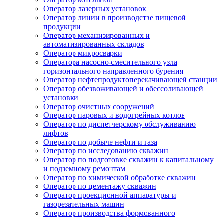
Оператор лазерных установок
Оператор линии в производстве пищевой
продукции
Оператор механизированных и
автоматизированных складов
Оператор микросварки
Оператора насосно-смесительного узла
горизонтального направленного бурения
Оператор нефтепродуктоперекачивающей станции
Оператор обезвоживающей и обессоливающей
установки
Оператор очистных сооружений
Оператор паровых и водогрейных котлов
Оператор по диспетчерскому обслуживанию
лифтов
Оператор по добыче нефти и газа
Оператор по исследованию скважин
Оператор по подготовке скважин к капитальному
и подземному ремонтам
Оператор по химической обработке скважин
Оператор по цементажу скважин
Оператор проекционной аппаратуры и
газорезательных машин
Оператор производства формованного