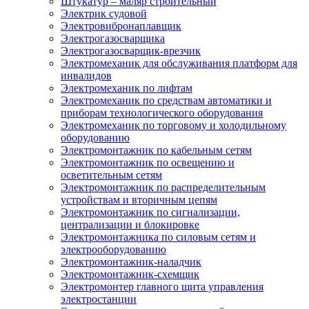
Штукатур – маляр строительный
Электрик судовой
Электровибронаплавщик
Электрогазосварщика
Электрогазосварщик-врезчик
Электромеханик для обслуживания платформ для
инвалидов
Электромеханик по лифтам
Электромеханик по средствам автоматики и
приборам технологического оборудования
Электромеханик по торговому и холодильному
оборудованию
Электромонтажник по кабельным сетям
Электромонтажник по освещению и
осветительным сетям
Электромонтажник по распределительным
устройствам и вторичным цепям
Электромонтажник по сигнализации,
централизации и блокировке
Электромонтажника по силовым сетям и
электрооборудованию
Электромонтажник-наладчик
Электромонтажник-схемщик
Электромонтер главного щита управления
электростанции