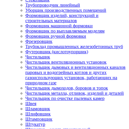
Трубопроводчик линейный
Уборщик производственных помещений
Формовщик изделий, конструкций и
строительных материалов
Формовщик машинной формовки
Формовщик по выплавляемым моделям
Формовщик ручной формовки
Фрезеровщик
Трубоклад промышленных железобетонных труб
Футеровщик (кислотоупорщик)
Чистильщик
Чистильщик вентиляционных установок
Чистильщик дымовых и вентиляционных каналов
паровых и водогрейных котлов и других
газоиспользующих установок, работающих на
природном газе
Чистильщик дымоходов, боровов и топок
Чистильщик металла, отливок, изделий и деталей
Чистильщик по очистке пылевых камер
Швея
Шламовщик
Шлифовщик
Штамповщик
Штукатур