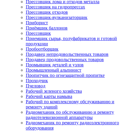
Прессовщик лома и отходов металла
Прессовщик на гидропрессах
Прессовщик отходов
Прессовщик-вулканизаторщик
Приборист
Приёмщик баллонов
Прессовщик
Приемщик сырья, полуфабрикатов и готовой
продукции
Пробоотборщик
Продавец непродовольственных товаров
Продавец продовольственных товаров
Промывщик деталей и узлов
Промышленный альпинист
Пропитчик по огнезащитной пропитке
Проходчик
Пчеловод
Рабочий зеленого хозяйства
Рабочий карты намыва
Рабочий по комплексному обслуживанию и
ремонту зданий
Радиомеханик по обслуживанию и ремонту
радиотелевизионной аппаратуры
Радиомеханик по ремонту радиоэлектронного
оборудования