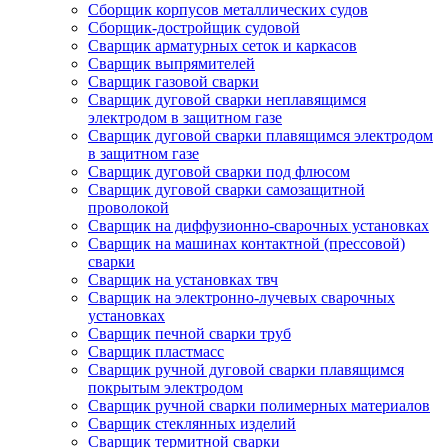
Сборщик корпусов металлических судов
Сборщик-достройщик судовой
Сварщик арматурных сеток и каркасов
Сварщик выпрямителей
Сварщик газовой сварки
Сварщик дуговой сварки неплавящимся
электродом в защитном газе
Сварщик дуговой сварки плавящимся электродом
в защитном газе
Сварщик дуговой сварки под флюсом
Сварщик дуговой сварки самозащитной
проволокой
Сварщик на диффузионно-сварочных установках
Сварщик на машинах контактной (прессовой)
сварки
Сварщик на установках твч
Сварщик на электронно-лучевых сварочных
установках
Сварщик печной сварки труб
Сварщик пластмасс
Сварщик ручной дуговой сварки плавящимся
покрытым электродом
Сварщик ручной сварки полимерных материалов
Сварщик стеклянных изделий
Сварщик термитной сварки