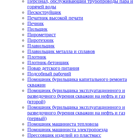
Персонал, обслуживающий трубопроводы пара и
горячей воды
Пескоструйщик
Печатник высокой печати
Печник
Пильщик
Пирометрист
Пиротехник
Плавильщик
Плавильщик металла и сплавов
Плотник
Плотник-бетонщик
Повар детского питания
Подсобный рабочий
Помощник бурильщика капитального ремонта
скважин
Помощник бурильщика эксплуатационного и
разведочного бурения скважин на нефть и газ
(второй)
Помощник бурильщика эксплуатационного и
разведочного бурения скважин на нефть и газ
(первый)
Помощник машиниста тепловоза
Помощник машиниста электропоезда
Прессовщик изделий из пластмасс