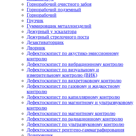
Горнорабочий очистного забоя
Горнорабочий подземный
Горнорабочий
Грузчик
Гуммировщик металлоизделий
Дежурный у эскалатора
Дежурный стрелочного поста
Дезактиваторщик
Дворник
Дефектоскопист по акустико-эмиссионному
контролю
Дефектоскопист по вибрационному контролю
Дефектоскопист по визуальному и
измерительному контролю (ВИК)
Дефектоскопист по вихретоковому контролю
Дефектоскопист по газовому и жидкостному
контролю
Дефектоскопист по капиллярному контролю
Дефектоскопист по магнитному и ультразвуковому
контролю
Дефектоскопист по магнитному контролю
Дефектоскопист по радиационному контролю
Дефектоскопист по ультразвуковому контролю
Дефектоскопист рентгено-гаммаграфирования
Дозировщик