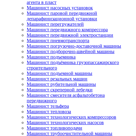
агента в пласт
Машинист насосных установок
Машинист паровой передвижной
депарафинизационной установки
Машинист перегружателей
Машинист передвижного компрессора
Машинист передвижной электростанции
Машинист пневмотранспорта
Машинист погрузочно-доставочной машины
Машинист подборочно-швейной машины
Машинист подъемника
Машинист подъёмника грузопассажирского
строительного
Машинист подъемной машины
Машинист резальных машин
Машинист рубительной машины
Машинист скреперной лебедки
Машинист смесителя асфальтобетона
передвижного
Машинист тельфера
Машинист тепловоза
Машинист технологических компрессоров
Машинист технологических насосов
Машинист топливоподачи
Машинист трубоочистительной машины