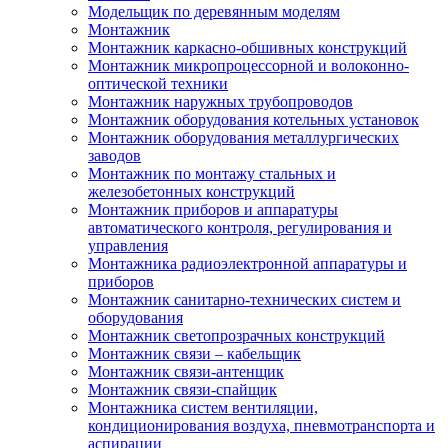
Модельщик по деревянным моделям
Монтажник
Монтажник каркасно-обшивных конструкций
Монтажник микропроцессорной и волоконно-
оптической техники
Монтажник наружных трубопроводов
Монтажник оборудования котельных установок
Монтажник оборудования металлургических
заводов
Монтажник по монтажу стальных и
железобетонных конструкций
Монтажник приборов и аппаратуры
автоматического контроля, регулирования и
управления
Монтажника радиоэлектронной аппаратуры и
приборов
Монтажник санитарно-технических систем и
оборудования
Монтажник светопрозрачных конструкций
Монтажник связи – кабельщик
Монтажник связи-антенщик
Монтажник связи-спайщик
Монтажника систем вентиляции,
кондиционирования воздуха, пневмотранспорта и
аспирации