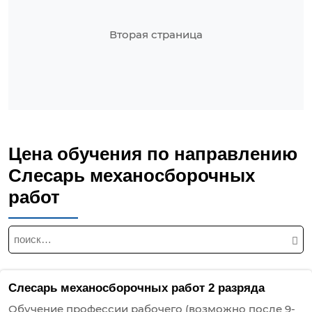
Вторая страница
Цена обучения по направлению
Слесарь механосборочных
работ
Н
а
й
т
Слесарь механосборочных работ 2 разряда
и
Обучение профессии рабочего (возможно после 9-