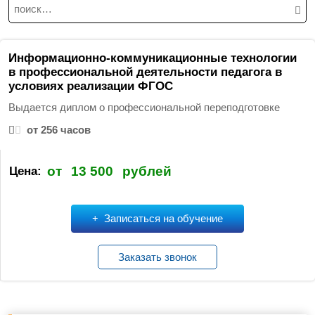
Н
а
й
т
Информационно-коммуникационные технологии
и
в профессиональной деятельности педагога в
условиях реализации ФГОС
:
Выдается диплом о профессиональной переподготовке
от 256 часов
от
13 500
рублей
Цена:
Записаться на обучение
Заказать звонок