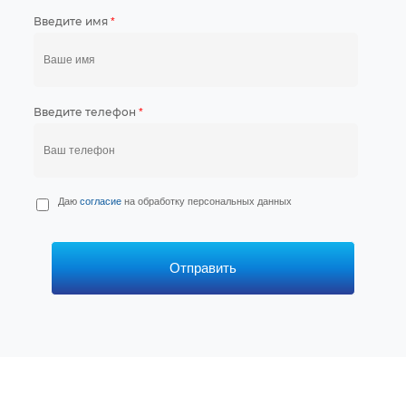
Введите имя
*
Введите телефон
*
П
Даю
согласие
на обработку персональных данных
е
р
с
*
Отправить