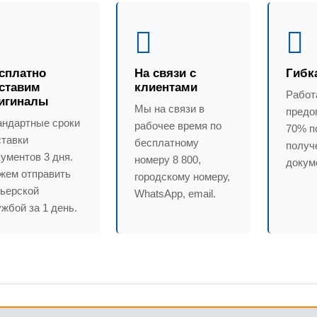
сплатно
На связи с
Гибк
ставим
клиентами
Работ
игиналы
Мы на связи в
предо
андартные сроки
рабочее время по
70% п
ставки
бесплатному
получ
ументов 3 дня.
номеру 8 800,
докум
жем отправить
городскому номеру,
рьерской
WhatsApp, email.
жбой за 1 день.