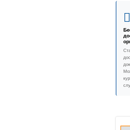
Бе
до
ор
Ст
до
док
Мо
ку
слу