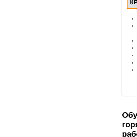
К
Обу
гор
раб