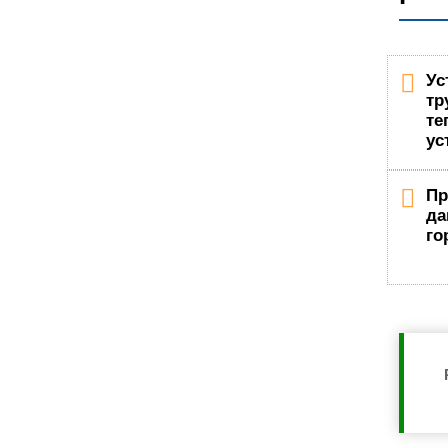
Ус
тр
те
ус
Пр
да
го