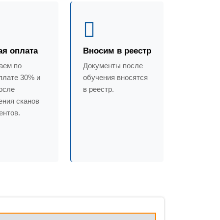
ая оплата
Вносим в реестр
аем по
Документы после
плате 30% и
обучения вносятся
осле
в реестр.
ения сканов
ентов.