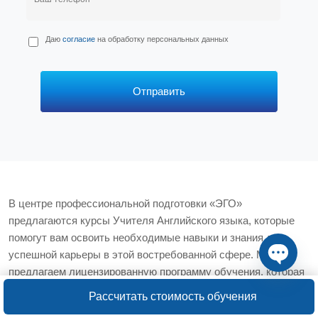
П
Даю
согласие
на обработку персональных данных
е
р
с
*
Отправить
В центре профессиональной подготовки «ЭГО»
предлагаются курсы Учителя Английского языка, которые
помогут вам освоить необходимые навыки и знания для
успешной карьеры в этой востребованной сфере. Мы
предлагаем лицензированную программу обучения, которая
Open ch
сочетает теоретические знания и практические навыки, что
Рассчитать стоимость обучения
позволяет нашим студентам уверенно начать свою