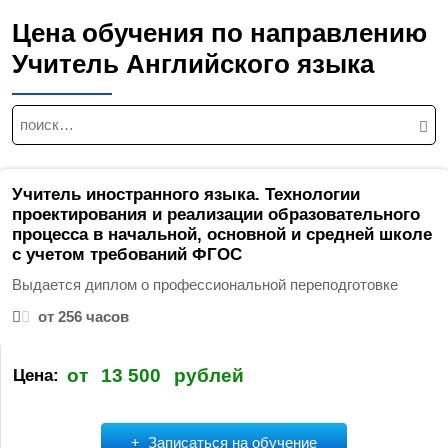
Цена обучения по направлению
Учитель Английского языка
Н
а
й
т
Учитель иностранного языка. Технологии
и
проектирования и реализации образовательного
процесса в начальной, основной и средней школе
:
с учетом требований ФГОС
Выдается диплом о профессиональной переподготовке
от 256 часов
от
13 500
рублей
Цена:
Записаться на обучение