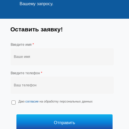
Вашему запросу.
Оставить заявку!
Введите имя
*
Введите телефон
*
П
Даю
согласие
на обработку персональных данных
е
р
с
*
Отправить