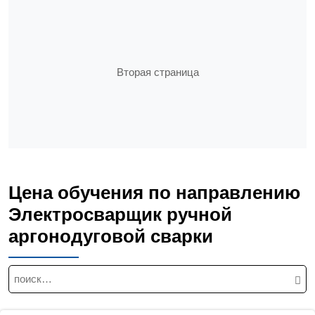
Вторая страница
Цена обучения по направлению
Электросварщик ручной
аргонодуговой сварки
Н
а
й