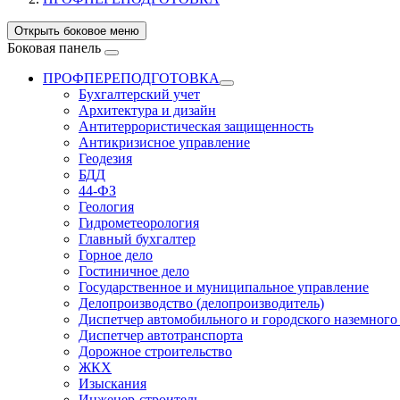
Открыть боковое меню
Боковая панель
ПРОФПЕРЕПОДГОТОВКА
Бухгалтерский учет
Архитектура и дизайн
Антитеррористическая защищенность
Антикризисное управление
Геодезия
БДД
44-ФЗ
Геология
Гидрометеорология
Главный бухгалтер
Горное дело
Гостиничное дело
Государственное и муниципальное управление
Делопроизводство (делопроизводитель)
Диспетчер автомобильного и городского наземного
Диспетчер автотранспорта
Дорожное строительство
ЖКХ
Изыскания
Инженер-строитель