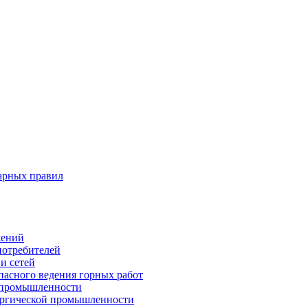
арных правил
жений
потребителей
и сетей
пасного ведения горных работ
 промышленности
ургической промышленности