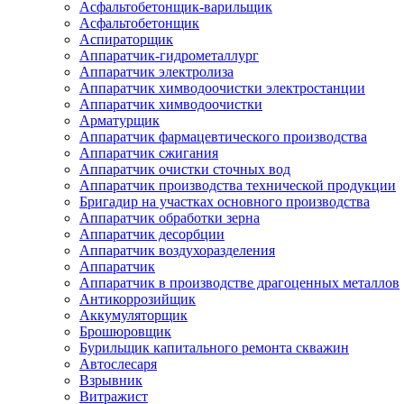
Асфальтобетонщик-варильщик
Асфальтобетонщик
Аспираторщик
Аппаратчик-гидрометаллург
Аппаратчик электролиза
Аппаратчик химводоочистки электростанции
Аппаратчик химводоочистки
Арматурщик
Аппаратчик фармацевтического производства
Аппаратчик сжигания
Аппаратчик очистки сточных вод
Аппаратчик производства технической продукции
Бригадир на участках основного производства
Аппаратчик обработки зерна
Аппаратчик десорбции
Аппаратчик воздухоразделения
Аппаратчик
Аппаратчик в производстве драгоценных металлов
Антикоррозийщик
Аккумуляторщик
Брошюровщик
Бурильщик капитального ремонта скважин
Автослесаря
Взрывник
Витражист