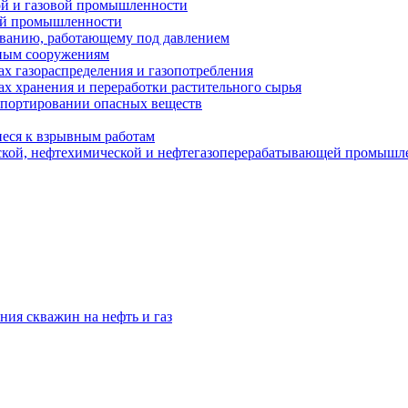
ой и газовой промышленности
ой промышленности
ованию, работающему под давлением
ным сооружениям
х газораспределения и газопотребления
х хранения и переработки растительного сырья
спортировании опасных веществ
еся к взрывным работам
ской, нефтехимической и нефтегазоперерабатывающей промышл
ния скважин на нефть и газ