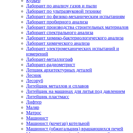
Курьер
Лаборант по анализу газов и пыли
Лаборант по ультразвуковой технике
Лаборант по физико-механическим испытаниям
Лаборант пробирного анализа
Лаборант производства строительных материалов
Лаборант спектрального анализа
Лаборант химико-бактериологического анализа
Лаборант химического анализа
Лаборант электромеханических испытаний и
измерений
Лаборант-металлограф
Лаборант-радиометрист
Лепщик архитектурных деталей
Лесник
Лесоруб
Литейщик металлов и сплавов
Литейщик на машинах для литья под давлением
Литейщик пластмасс
Лифтер
Маляр
Матрос
Машинист
Машинист (кочегар) котельной
Машинист (обжигальщик) вращающихся печей