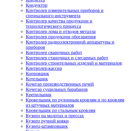
Кондуктор
Контролер измерительных приборов и
специального инструмента
Контролер качества продукции и
технологического процесса
Контролер лома и отходов металла
Контролер продукции обогащения
Контролер радиоэлектронной аппаратуры и
приборов
Контролер сварочных работ
Контролер станочных и слесарных работ
Контролер строительных изделий и материалов
Контролер-кассир
Копровщик
Котельщик
Кочегар производственных печей
Кочегар сушильных барабанов
Крепильщик
Кровельщик по рулонным кровлям и по кровлям
из штучных материалов
Кровельщик по стальным кровлям
Кузнец на молотах и прессах
Кузнец ручной ковки
Кузнец-штамповщик