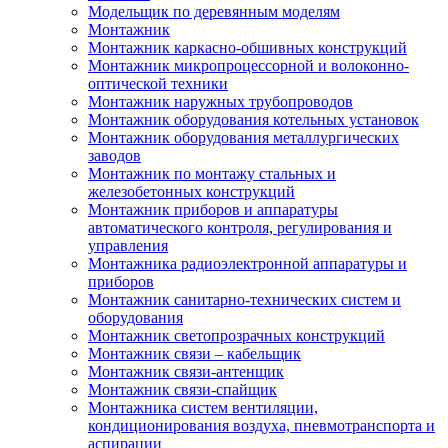
Модельщик по деревянным моделям
Монтажник
Монтажник каркасно-обшивных конструкций
Монтажник микропроцессорной и волоконно-
оптической техники
Монтажник наружных трубопроводов
Монтажник оборудования котельных установок
Монтажник оборудования металлургических
заводов
Монтажник по монтажу стальных и
железобетонных конструкций
Монтажник приборов и аппаратуры
автоматического контроля, регулирования и
управления
Монтажника радиоэлектронной аппаратуры и
приборов
Монтажник санитарно-технических систем и
оборудования
Монтажник светопрозрачных конструкций
Монтажник связи – кабельщик
Монтажник связи-антенщик
Монтажник связи-спайщик
Монтажника систем вентиляции,
кондиционирования воздуха, пневмотранспорта и
аспирации