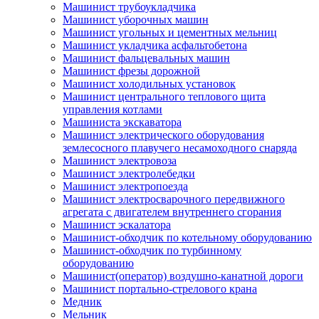
Машинист трубоукладчика
Машинист уборочных машин
Машинист угольных и цементных мельниц
Машинист укладчика асфальтобетона
Машинист фальцевальных машин
Машинист фрезы дорожной
Машинист холодильных установок
Машинист центрального теплового щита
управления котлами
Машиниста экскаватора
Машинист электрического оборудования
землесосного плавучего несамоходного снаряда
Машинист электровоза
Машинист электролебедки
Машинист электропоезда
Машинист электросварочного передвижного
агрегата с двигателем внутреннего сгорания
Машинист эскалатора
Машинист-обходчик по котельному оборудованию
Машинист-обходчик по турбинному
оборудованию
Машинист(оператор) воздушно-канатной дороги
Машинист портально-стрелового крана
Медник
Мельник