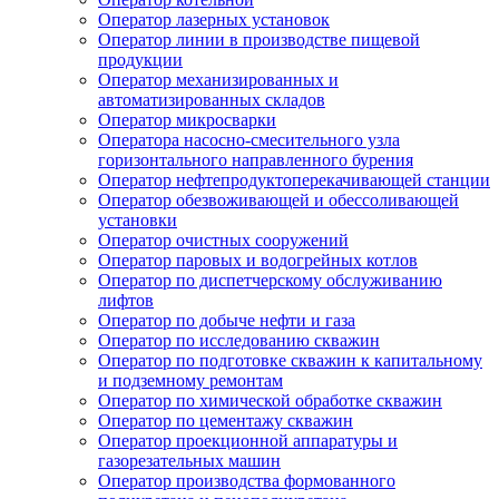
Оператор лазерных установок
Оператор линии в производстве пищевой
продукции
Оператор механизированных и
автоматизированных складов
Оператор микросварки
Оператора насосно-смесительного узла
горизонтального направленного бурения
Оператор нефтепродуктоперекачивающей станции
Оператор обезвоживающей и обессоливающей
установки
Оператор очистных сооружений
Оператор паровых и водогрейных котлов
Оператор по диспетчерскому обслуживанию
лифтов
Оператор по добыче нефти и газа
Оператор по исследованию скважин
Оператор по подготовке скважин к капитальному
и подземному ремонтам
Оператор по химической обработке скважин
Оператор по цементажу скважин
Оператор проекционной аппаратуры и
газорезательных машин
Оператор производства формованного