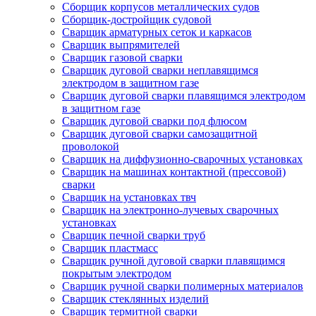
Сборщик корпусов металлических судов
Сборщик-достройщик судовой
Сварщик арматурных сеток и каркасов
Сварщик выпрямителей
Сварщик газовой сварки
Сварщик дуговой сварки неплавящимся
электродом в защитном газе
Сварщик дуговой сварки плавящимся электродом
в защитном газе
Сварщик дуговой сварки под флюсом
Сварщик дуговой сварки самозащитной
проволокой
Сварщик на диффузионно-сварочных установках
Сварщик на машинах контактной (прессовой)
сварки
Сварщик на установках твч
Сварщик на электронно-лучевых сварочных
установках
Сварщик печной сварки труб
Сварщик пластмасс
Сварщик ручной дуговой сварки плавящимся
покрытым электродом
Сварщик ручной сварки полимерных материалов
Сварщик стеклянных изделий
Сварщик термитной сварки