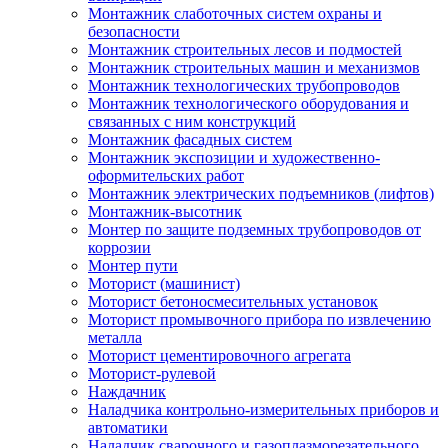
Монтажник слаботочных систем охраны и
безопасности
Монтажник строительных лесов и подмостей
Монтажник строительных машин и механизмов
Монтажник технологических трубопроводов
Монтажник технологического оборудования и
связанных с ним конструкций
Монтажник фасадных систем
Монтажник экспозиции и художественно-
оформительских работ
Монтажник электрических подъемников (лифтов)
Монтажник-высотник
Монтер по защите подземных трубопроводов от
коррозии
Монтер пути
Моторист (машинист)
Моторист бетоносмесительных установок
Моторист промывочного прибора по извлечению
металла
Моторист цементировочного агрегата
Моторист-рулевой
Наждачник
Наладчика контрольно-измерительных приборов и
автоматики
Наладчик сварочного и газоплазморезательного