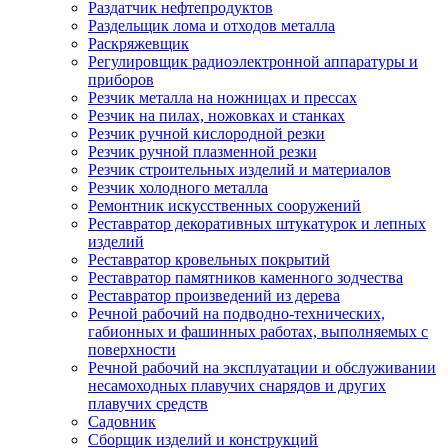
Раздатчик нефтепродуктов
Раздельщик лома и отходов металла
Раскряжевщик
Регулировщик радиоэлектронной аппаратуры и
приборов
Резчик металла на ножницах и прессах
Резчик на пилах, ножовках и станках
Резчик ручной кислородной резки
Резчик ручной плазменной резки
Резчик строительных изделий и материалов
Резчик холодного металла
Ремонтник искусственных сооружений
Реставратор декоративных штукатурок и лепных
изделий
Реставратор кровельных покрытий
Реставратор памятников каменного зодчества
Реставратор произведений из дерева
Речной рабочий на подводно-технических,
габионных и фашинных работах, выполняемых с
поверхности
Речной рабочий на эксплуатации и обслуживании
несамоходных плавучих снарядов и других
плавучих средств
Садовник
Сборщик изделий и конструкций