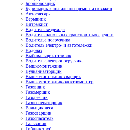
Брошюровщик
Бурильщик капитального ремонта скважин
Автослесаря
Взрывник
Витражист
Водитель вездехода
Водитель напольных транспортных средств
Водительа погрузчика
Водитель электро- и автотележки
Водолаз
Выбивальщик отливок
Водитель электропогрузчика
Вышкомонтажник
Вулканизаторщик
Вышкомонтажник-сварщик
Вышкомонтажник-электромонтер
Газовщик
Газомерщик
Газорезчик
Газогенераторщик
Вальщик леса
Газосварщик
Газоспасатель
Гальваник
Гибщик труб