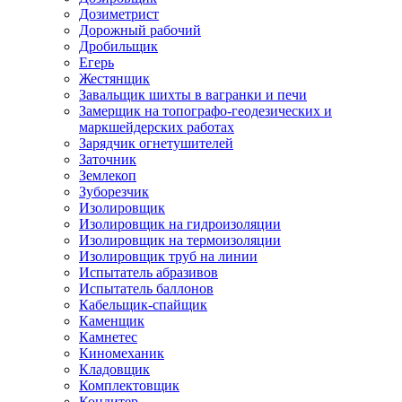
Дозиметрист
Дорожный рабочий
Дробильщик
Егерь
Жестянщик
Завальщик шихты в вагранки и печи
Замерщик на топографо-геодезических и
маркшейдерских работах
Зарядчик огнетушителей
Заточник
Землекоп
Зуборезчик
Изолировщик
Изолировщик на гидроизоляции
Изолировщик на термоизоляции
Изолировщик труб на линии
Испытатель абразивов
Испытатель баллонов
Кабельщик-спайщик
Каменщик
Камнетес
Киномеханик
Кладовщик
Комплектовщик
Кондитер