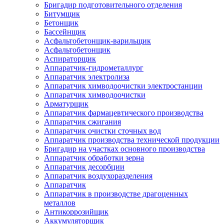
Бригадир подготовительного отделения
Битумщик
Бетонщик
Бассейнщик
Асфальтобетонщик-варильщик
Асфальтобетонщик
Аспираторщик
Аппаратчик-гидрометаллург
Аппаратчик электролиза
Аппаратчик химводоочистки электростанции
Аппаратчик химводоочистки
Арматурщик
Аппаратчик фармацевтического производства
Аппаратчик сжигания
Аппаратчик очистки сточных вод
Аппаратчик производства технической продукции
Бригадир на участках основного производства
Аппаратчик обработки зерна
Аппаратчик десорбции
Аппаратчик воздухоразделения
Аппаратчик
Аппаратчик в производстве драгоценных
металлов
Антикоррозийщик
Аккумуляторщик