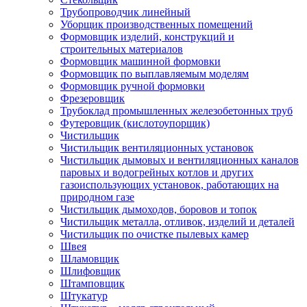
Трубопроводчик линейный
Уборщик производственных помещений
Формовщик изделий, конструкций и
строительных материалов
Формовщик машинной формовки
Формовщик по выплавляемым моделям
Формовщик ручной формовки
Фрезеровщик
Трубоклад промышленных железобетонных труб
Футеровщик (кислотоупорщик)
Чистильщик
Чистильщик вентиляционных установок
Чистильщик дымовых и вентиляционных каналов
паровых и водогрейных котлов и других
газоиспользующих установок, работающих на
природном газе
Чистильщик дымоходов, боровов и топок
Чистильщик металла, отливок, изделий и деталей
Чистильщик по очистке пылевых камер
Швея
Шламовщик
Шлифовщик
Штамповщик
Штукатур