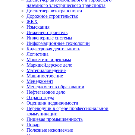
наземного электрического транспорта
Диспетчер автотранспорта
Дорожное строительство
ЖКХ
Изыскания
Инженер-строитель
Инженерные системы
Информационные технологии
Кадастровая деятельность
Логистика
Маркетинг и реклама
Маркшейдерское дело
Материаловедение
Машиностроение
Менеджмент
Менеджмент в образовании
Нефтегазовое дело
Охрана труда
Оценщик недвижимости
Переводчик в сфере профессиональной
коммуникации
Пищевая промышленность
Повар
Полезные ископаемые