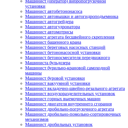
Машинист (оператор) вибропогрузочной
установки
Машинист автобетононасоса
Машинист автовышки и автогидроподъемника
Машинист автогрейдера
Машинист автогудронатора
Машинист автомотрисы
Машинист агрегата бесшвейного скрепления
Машинист башенного крана
Машинист береговых насосных станций
Машинист бетононасосной установки
Машинист бетоносмесителя передвижного
Машиниста бульдозера
Машинист бурильно-крановой самоходной
машины
Машинист буровой установки
Машинист вакуумной установки
Машинист вкладочно-швейно-резального агрегата
Машинист воздухоразделительных установок
Машинист горных выемочных машин
Машинист двигателя внутреннего сгорания
Машинист дробильно-погрузочного агрегата
Машинист дробильно-помольно-сортировочных
механизмов
Машинист дробильных установок