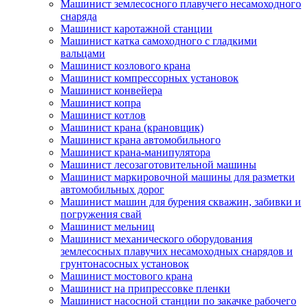
Машинист землесосного плавучего несамоходного
снаряда
Машинист каротажной станции
Машинист катка самоходного с гладкими
вальцами
Машинист козлового крана
Машинист компрессорных установок
Машинист конвейера
Машинист копра
Машинист котлов
Машинист крана (крановщик)
Машинист крана автомобильного
Машинист крана-манипулятора
Машинист лесозаготовительной машины
Машинист маркировочной машины для разметки
автомобильных дорог
Машинист машин для бурения скважин, забивки и
погружения свай
Машинист мельниц
Машинист механического оборудования
землесосных плавучих несамоходных снарядов и
грунтонасосных установок
Машинист мостового крана
Машинист на припрессовке пленки
Машинист насосной станции по закачке рабочего