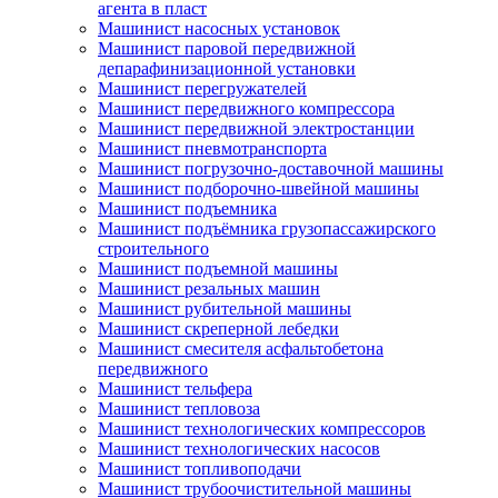
агента в пласт
Машинист насосных установок
Машинист паровой передвижной
депарафинизационной установки
Машинист перегружателей
Машинист передвижного компрессора
Машинист передвижной электростанции
Машинист пневмотранспорта
Машинист погрузочно-доставочной машины
Машинист подборочно-швейной машины
Машинист подъемника
Машинист подъёмника грузопассажирского
строительного
Машинист подъемной машины
Машинист резальных машин
Машинист рубительной машины
Машинист скреперной лебедки
Машинист смесителя асфальтобетона
передвижного
Машинист тельфера
Машинист тепловоза
Машинист технологических компрессоров
Машинист технологических насосов
Машинист топливоподачи
Машинист трубоочистительной машины