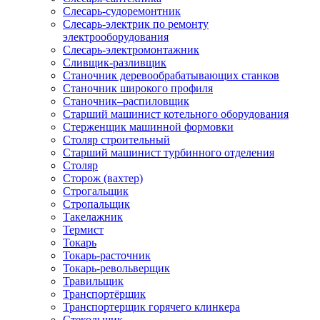
Слесарь-судоремонтник
Слесарь-электрик по ремонту
электрооборудования
Слесарь-электромонтажник
Сливщик-разливщик
Станочник деревообрабатывающих станков
Станочник широкого профиля
Станочник–распиловщик
Старший машинист котельного оборудования
Стерженщик машинной формовки
Столяр строительный
Старший машинист турбинного отделения
Столяр
Сторож (вахтер)
Строгальщик
Стропальщик
Такелажник
Термист
Токарь
Токарь-расточник
Токарь-револьверщик
Травильщик
Транспортёрщик
Транспортерщик горячего клинкера
Стекольщик