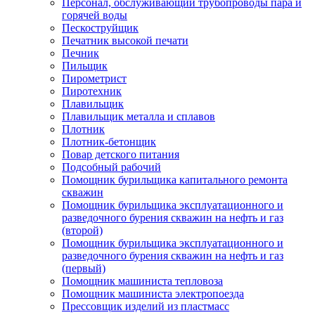
Персонал, обслуживающий трубопроводы пара и
горячей воды
Пескоструйщик
Печатник высокой печати
Печник
Пильщик
Пирометрист
Пиротехник
Плавильщик
Плавильщик металла и сплавов
Плотник
Плотник-бетонщик
Повар детского питания
Подсобный рабочий
Помощник бурильщика капитального ремонта
скважин
Помощник бурильщика эксплуатационного и
разведочного бурения скважин на нефть и газ
(второй)
Помощник бурильщика эксплуатационного и
разведочного бурения скважин на нефть и газ
(первый)
Помощник машиниста тепловоза
Помощник машиниста электропоезда
Прессовщик изделий из пластмасс