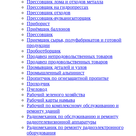
Прессовщик лома и отходов металла
Прессовщик на гидропрессах
Прессовщик отходов
Прессовщик-вулканизаторщик
Приборист
Приёмщик баллонов
Прессовщик
Приемщик сырья, полуфабрикатов и готовой
продукции
Пробоотборщик
Продавец непродовольственных товаров
Продавец продовольственных товаров
Промывщик деталей и узлов
Промышленный альпинист
Пропитчик по огнезащитной пропитке
Проходчик
Пчеловод
Рабочий зеленого хозяйства
Рабочий карты намыва
Рабочий по комплексному обслуживанию и
ремонту зданий
Радиомеханик по обслуживанию и ремонту
радиотелевизионной аппаратуры
Радиомеханик по ремонту радиоэлектронного
оборудования