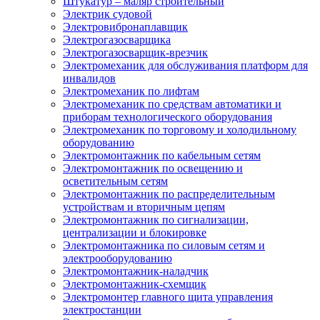
Штукатур – маляр строительный
Электрик судовой
Электровибронаплавщик
Электрогазосварщика
Электрогазосварщик-врезчик
Электромеханик для обслуживания платформ для
инвалидов
Электромеханик по лифтам
Электромеханик по средствам автоматики и
приборам технологического оборудования
Электромеханик по торговому и холодильному
оборудованию
Электромонтажник по кабельным сетям
Электромонтажник по освещению и
осветительным сетям
Электромонтажник по распределительным
устройствам и вторичным цепям
Электромонтажник по сигнализации,
централизации и блокировке
Электромонтажника по силовым сетям и
электрооборудованию
Электромонтажник-наладчик
Электромонтажник-схемщик
Электромонтер главного щита управления
электростанции