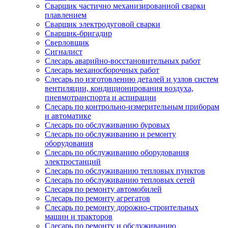
Сварщик частично механизированной сварки
плавлением
Сварщик электродуговой сварки
Сварщик-бригадир
Сверловщик
Сигналист
Слесарь аварийно-восстановительных работ
Слесарь механосборочных работ
Слесарь по изготовлению деталей и узлов систем
вентиляции, кондиционирования воздуха,
пневмотранспорта и аспирации
Слесарь по контрольно-измерительным приборам
и автоматике
Слесарь по обслуживанию буровых
Слесарь по обслуживанию и ремонту
оборудования
Слесарь по обслуживанию оборудования
электростанций
Слесарь по обслуживанию тепловых пунктов
Слесарь по обслуживанию тепловых сетей
Слесаря по ремонту автомобилей
Слесарь по ремонту агрегатов
Слесарь по ремонту дорожно-строительных
машин и тракторов
Слесарь по ремонту и обслуживанию