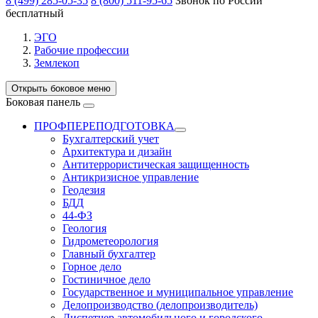
8 (499) 285-05-35
8 (800) 511-95-65
Звонок по России
бесплатный
ЭГО
Рабочие профессии
Землекоп
Открыть боковое меню
Боковая панель
ПРОФПЕРЕПОДГОТОВКА
Бухгалтерский учет
Архитектура и дизайн
Антитеррористическая защищенность
Антикризисное управление
Геодезия
БДД
44-ФЗ
Геология
Гидрометеорология
Главный бухгалтер
Горное дело
Гостиничное дело
Государственное и муниципальное управление
Делопроизводство (делопроизводитель)
Диспетчер автомобильного и городского