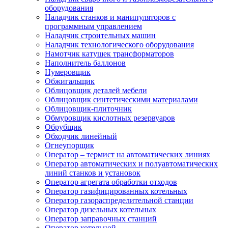
оборудования
Наладчик станков и манипуляторов с
программным управлением
Наладчик строительных машин
Наладчик технологического оборудования
Намотчик катушек трансформаторов
Наполнитель баллонов
Нумеровщик
Обжигальщик
Облицовщик деталей мебели
Облицовщик синтетическими материалами
Облицовщик-плиточник
Обмуровщик кислотных резервуаров
Обрубщик
Обходчик линейный
Огнеупорщик
Оператор – термист на автоматических линиях
Оператор автоматических и полуавтоматических
линий станков и установок
Оператор агрегата обработки отходов
Оператор газифицированных котельных
Оператор газораспределительной станции
Оператор дизельных котельных
Оператор заправочных станций
Оператор котельной