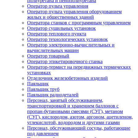
полиуретана и пенополиуретана
Оператор пульта управления
Оператор пульта управления оборудованием
жилых и общественных зданий
Оператора станков с программным управлением
Оператор сушильных установок
Оператор теплового пункта
Оператор технологических установок
Оператор электронно-вычислительных и
вычислительных машин
Оператор товарный
Оператор этикетировочного станка
Оператор-термист на передвижных термических
установках
Отделочник железобетонных изделий
Паяльщик
Паяльщик труб
Паяльщик радиодеталей
Персонал, занятый обслуживанием,
транспортировкой и хранением баллонов с
пропан-бутановыми смесями (СУГ), метаном
(СУГ), кислородом, азотом, аргоном, ацетиленом,
углекислотой, водородом и другими газами
Персонал, обслуживающий сосуды, работающие
под давлением