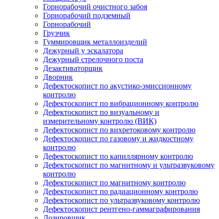
Горнорабочий очистного забоя
Горнорабочий подземный
Горнорабочий
Грузчик
Гуммировщик металлоизделий
Дежурный у эскалатора
Дежурный стрелочного поста
Дезактиваторщик
Дворник
Дефектоскопист по акустико-эмиссионному
контролю
Дефектоскопист по вибрационному контролю
Дефектоскопист по визуальному и
измерительному контролю (ВИК)
Дефектоскопист по вихретоковому контролю
Дефектоскопист по газовому и жидкостному
контролю
Дефектоскопист по капиллярному контролю
Дефектоскопист по магнитному и ультразвуковому
контролю
Дефектоскопист по магнитному контролю
Дефектоскопист по радиационному контролю
Дефектоскопист по ультразвуковому контролю
Дефектоскопист рентгено-гаммаграфирования
Дозировщик