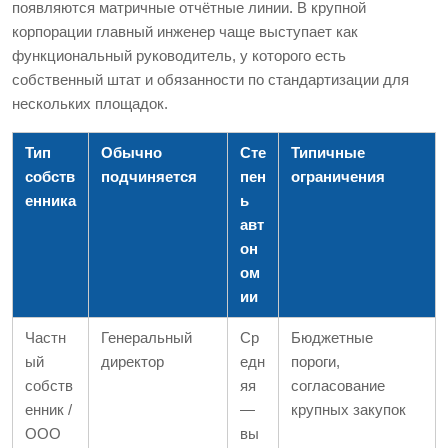
появляются матричные отчётные линии. В крупной
корпорации главный инженер чаще выступает как
функциональный руководитель, у которого есть
собственный штат и обязанности по стандартизации для
нескольких площадок.
Тип
Обычно
Сте
Типичные
собств
подчиняется
пен
ограничения
енника
ь
авт
он
ом
ии
Частн
Генеральный
Ср
Бюджетные
ый
директор
едн
пороги,
собств
яя
согласование
енник /
—
крупных закупок
ООО
вы