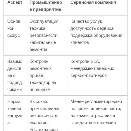
Аспект
Промышленно
Сервисная компания
е предприятие
Основ
Эксплуатация,
Качество услуг,
ной
техника
доступность сервиса,
фокус
безопасности,
поддержка оборудования
капитальные
клиентов
ремонты
Взаимо
Контроль
Контроль SLA,
действ
ремонтных
менеджмент внешних
ие с
бригад,
сервис-партнёров
подряд
технадзор на
чиками
площадке
Норма
Высокая:
Менее регламентировано
тивная
промышленная
по промышленной части,
нагрузк
безопасность,
но важны отраслевые
а
экология,
стандарты и лицензии
Ростехнадзор