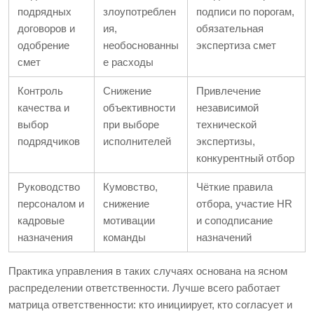
подрядных
злоупотреблен
подписи по порогам,
договоров и
ия,
обязательная
одобрение
необоснованны
экспертиза смет
смет
е расходы
Контроль
Снижение
Привлечение
качества и
объективности
независимой
выбор
при выборе
технической
подрядчиков
исполнителей
экспертизы,
конкурентный отбор
Руководство
Кумовство,
Чёткие правила
персоналом и
снижение
отбора, участие HR
кадровые
мотивации
и соподписание
назначения
команды
назначений
Практика управления в таких случаях основана на ясном
распределении ответственности. Лучше всего работает
матрица ответственности: кто инициирует, кто согласует и