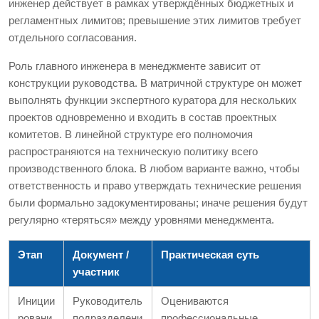
инженер действует в рамках утверждённых бюджетных и
регламентных лимитов; превышение этих лимитов требует
отдельного согласования.
Роль главного инженера в менеджменте зависит от
конструкции руководства. В матричной структуре он может
выполнять функции экспертного куратора для нескольких
проектов одновременно и входить в состав проектных
комитетов. В линейной структуре его полномочия
распространяются на техническую политику всего
производственного блока. В любом варианте важно, чтобы
ответственность и право утверждать технические решения
были формально задокументированы; иначе решения будут
регулярно «теряться» между уровнями менеджмента.
Этап
Документ /
Практическая суть
участник
Иниции
Руководитель
Оцениваются
ровани
подразделени
профессиональные