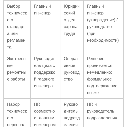
Выбор
Главный
Юридич
Главный
техническ
инженер
еский
инженер
ого
отдел,
(утверждение) /
стандарт
охрана
руководство
а или
труда
(при
регламен
необходимости)
та
Экстренн
Руководит
Операт
Решение
ые
ель цеха с
ивное
принимается
ремонтны
поддержко
руковод
немедленно;
е работы
й главного
ство
формальное
инженера
подтверждение
позже
Набор
HR
Руково
HR и
техническ
совместно
дитель
руководитель
ого
с главным
подразд
подразделения
персонал
инженером
еления