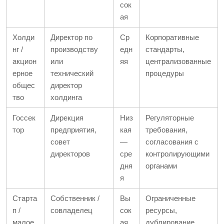
сок
ая
Холди
Директор по
Ср
Корпоративные
нг /
производству
едн
стандарты,
акцион
или
яя
централизованные
ерное
технический
процедуры
общес
директор
тво
холдинга
Госсек
Дирекция
Низ
Регуляторные
тор
предприятия,
кая
требования,
совет
—
согласования с
директоров
сре
контролирующими
дня
органами
я
Старта
Собственник /
Вы
Ограниченные
п /
совладелец
сок
ресурсы,
малое
ая
дублирование