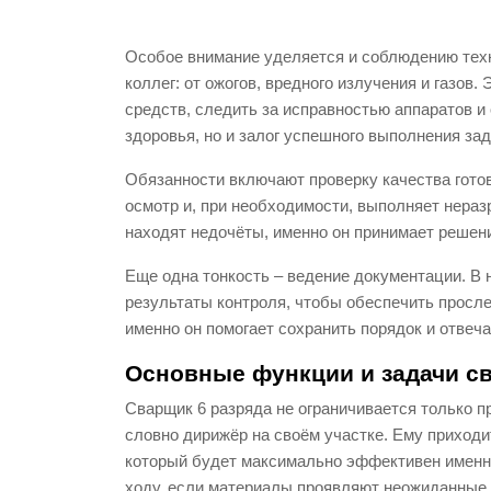
Особое внимание уделяется и соблюдению техни
коллег: от ожогов, вредного излучения и газо
средств, следить за исправностью аппаратов и 
здоровья, но и залог успешного выполнения за
Обязанности включают проверку качества гото
осмотр и, при необходимости, выполняет нераз
находят недочёты, именно он принимает решен
Еще одна тонкость – ведение документации. В
результаты контроля, чтобы обеспечить просле
именно он помогает сохранить порядок и отвеча
Основные функции и задачи св
Сварщик 6 разряда не ограничивается только п
словно дирижёр на своём участке. Ему приходи
который будет максимально эффективен именно
ходу, если материалы проявляют неожиданные