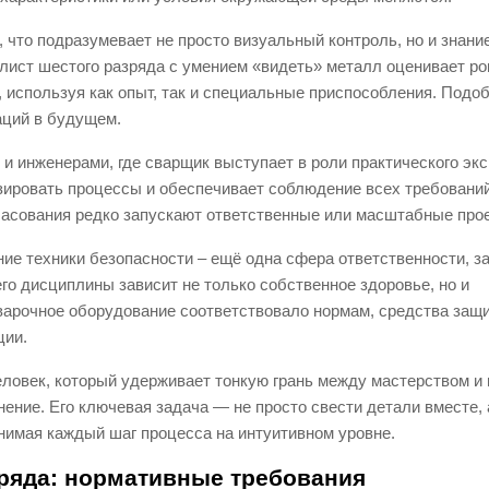
 что подразумевает не просто визуальный контроль, но и знани
лист шестого разряда с умением «видеть» металл оценивает ро
, используя как опыт, так и специальные приспособления. Подо
аций в будущем.
 и инженерами, где сварщик выступает в роли практического экс
зировать процессы и обеспечивает соблюдение всех требовани
огласования редко запускают ответственные или масштабные про
ие техники безопасности – ещё одна сфера ответственности, з
го дисциплины зависит не только собственное здоровье, но и
варочное оборудование соответствовало нормам, средства защ
ции.
еловек, который удерживает тонкую грань между мастерством и 
ение. Его ключевая задача — не просто свести детали вместе, 
нимая каждый шаг процесса на интуитивном уровне.
зряда: нормативные требования