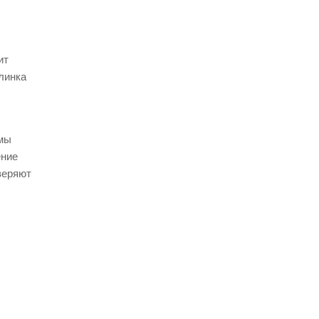
ит
линка
имы
ение
веряют