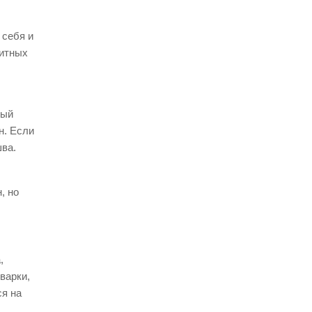
 себя и
щитных
ный
н. Если
ва.
, но
,
варки,
ся на