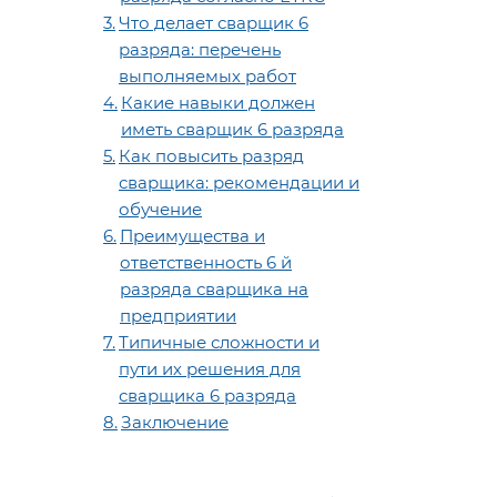
Что делает сварщик 6
разряда: перечень
выполняемых работ
Какие навыки должен
иметь сварщик 6 разряда
Как повысить разряд
сварщика: рекомендации и
обучение
Преимущества и
ответственность 6 й
разряда сварщика на
предприятии
Типичные сложности и
пути их решения для
сварщика 6 разряда
Заключение