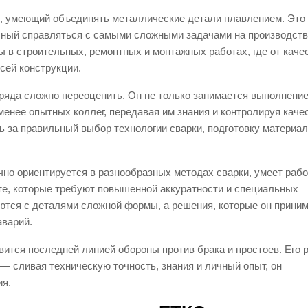
т, умеющий объединять металлические детали плавлением. Это
бный справляться с самыми сложными задачами на производств
 в строительных, ремонтных и монтажных работах, где от каче
сей конструкции.
ряда сложно переоценить. Он не только занимается выполнени
менее опытных коллег, передавая им знания и контролируя каче
 за правильный выбор технологии сварки, подготовку материал
ично ориентируется в разнообразных методах сварки, умеет рабо
те, которые требуют повышенной аккуратности и специальных
яются с деталями сложной формы, а решения, которые он приним
аварий.
ится последней линией обороны против брака и простоев. Его 
— сливая техническую точность, знания и личный опыт, он
ия.