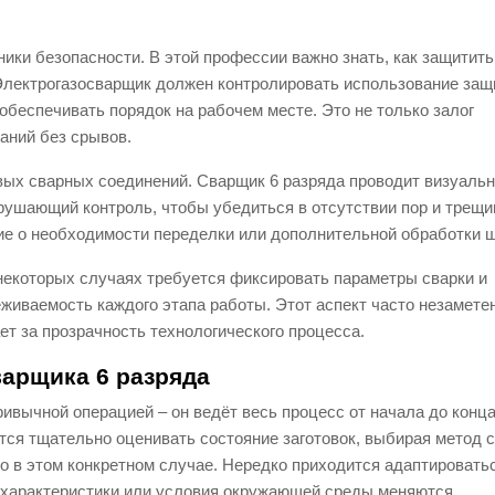
ки безопасности. В этой профессии важно знать, как защитить
в. Электрогазосварщик должен контролировать использование за
обеспечивать порядок на рабочем месте. Это не только залог
даний без срывов.
вых сварных соединений. Сварщик 6 разряда проводит визуаль
рушающий контроль, чтобы убедиться в отсутствии пор и трещи
ие о необходимости переделки или дополнительной обработки ш
 некоторых случаях требуется фиксировать параметры сварки и
живаемость каждого этапа работы. Этот аспект часто незаметен
ет за прозрачность технологического процесса.
арщика 6 разряда
ривычной операцией – он ведёт весь процесс от начала до конца
тся тщательно оценивать состояние заготовок, выбирая метод с
 в этом конкретном случае. Нередко приходится адаптировать
 характеристики или условия окружающей среды меняются.