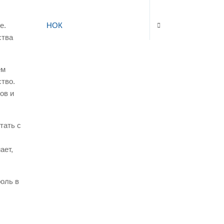
НОК
е.
ства
ем
ство.
ов и
тать с
ает,
роль в