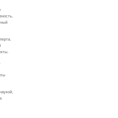
е
вность,
бный
перта.
й
екты.
а
иты
наукой,
а