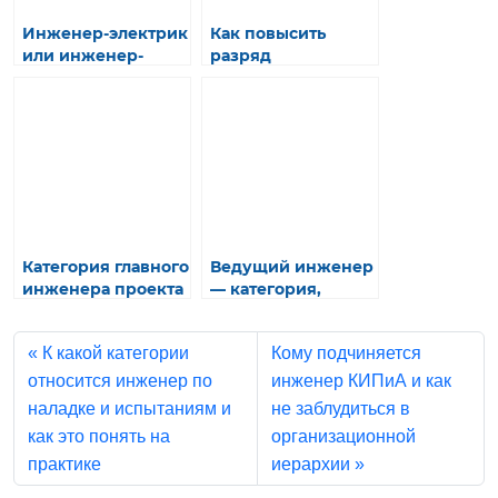
Инженер-электрик
Как повысить
или инженер-
разряд
энергетик: в чём
монтажника 5-го
главные отличия?
разряда стальных
и железобетонных
конструкций:
обязанности и
выполняемые
работы
Категория главного
Ведущий инженер
инженера проекта
— категория,
— эксперт или
требования и
управленец?
карьерный путь
К какой категории
Кому подчиняется
относится инженер по
инженер КИПиА и как
наладке и испытаниям и
не заблудиться в
как это понять на
организационной
практике
иерархии