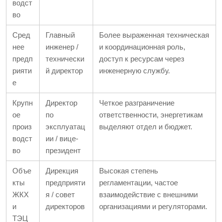
водст
во
Сред
Главный
Более выраженная техническая
нее
инженер /
и координационная роль,
предп
технически
доступ к ресурсам через
рияти
й директор
инженерную службу.
е
Крупн
Директор
Четкое разграничение
ое
по
ответственности, энергетикам
произ
эксплуатац
выделяют отдел и бюджет.
водст
ии / вице-
во
президент
Объе
Дирекция
Высокая степень
кты
предприяти
регламентации, частое
ЖКХ
я / совет
взаимодействие с внешними
и
директоров
организациями и регуляторами.
ТЭЦ