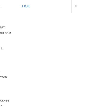
НОК
и
дят
ли вам
а.
т
етов.
важнее
 с