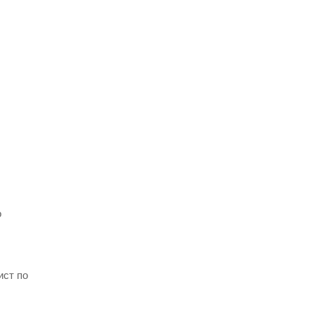
о
ист по