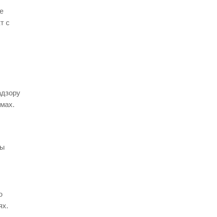
е
т с
адзору
мах.
ны
о
ях.