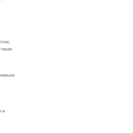
етом,
 такая
 навыки
и и