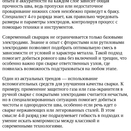
опыта и аккуратности на каждом слое зависит общая
прочность шва, ведь пропуски или недостаточное
проваривание нижних слоев неизбежно приведут к браку.
Специалист 4-го разряда знает, как правильно чередовать
размеры и параметры электродов, контролируя процесс с
помощью техники и инструментов.
Современный сварщик не ограничивается только базовыми
электродами. Знание и опыт с фтористыми или рутиловыми
электродами позволяют подобрать оптимальную смесь в
зависимости от условий и характера металла. Такой подход
помогает добиться ровного шва без включений и трещин, что
особенно важно при сварке ответственных узлов, где
появилась возможность подстраховаться на любом этапе.
Один из актуальных трендов — использование
вспомогательных средств для улучшения качества сварки. К
примеру, применение защитного газа или газа-экранителя в
ручной сварке с покрытыми электродами считается нечастым,
но в специализированных ситуациях помогает добиться
чистоты и однородности шва, особенно если речь идет о
сварке нержавеющих или легированных сталей. В этом
смысле 4-й разряд уже подразумевает гибкость в подходах и
умение искать компромиссы между классикой и
современными технологиями.