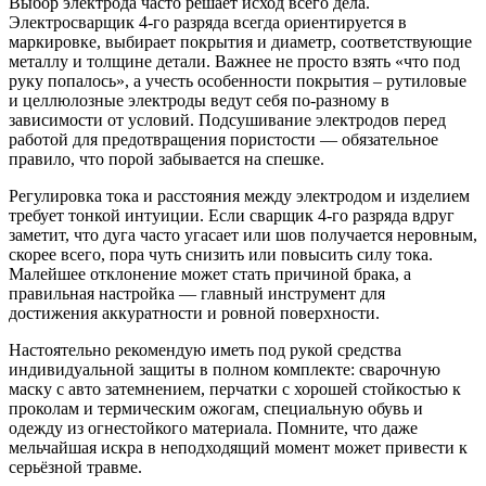
Выбор электрода часто решает исход всего дела.
Электросварщик 4-го разряда всегда ориентируется в
маркировке, выбирает покрытия и диаметр, соответствующие
металлу и толщине детали. Важнее не просто взять «что под
руку попалось», а учесть особенности покрытия – рутиловые
и целлюлозные электроды ведут себя по-разному в
зависимости от условий. Подсушивание электродов перед
работой для предотвращения пористости — обязательное
правило, что порой забывается на спешке.
Регулировка тока и расстояния между электродом и изделием
требует тонкой интуиции. Если сварщик 4-го разряда вдруг
заметит, что дуга часто угасает или шов получается неровным,
скорее всего, пора чуть снизить или повысить силу тока.
Малейшее отклонение может стать причиной брака, а
правильная настройка — главный инструмент для
достижения аккуратности и ровной поверхности.
Настоятельно рекомендую иметь под рукой средства
индивидуальной защиты в полном комплекте: сварочную
маску с авто затемнением, перчатки с хорошей стойкостью к
проколам и термическим ожогам, специальную обувь и
одежду из огнестойкого материала. Помните, что даже
мельчайшая искра в неподходящий момент может привести к
серьёзной травме.