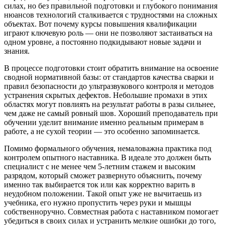
силах, но без правильной подготовки и глубокого понимания
нюансов технологий сталкивается с трудностями на сложных
объектах. Вот почему курсы повышения квалификации
играют ключевую роль — они не позволяют застаиваться на
одном уровне, а постоянно подкидывают новые задачи и
знания.
В процессе подготовки стоит обратить внимание на освоение
сводной нормативной базы: от стандартов качества сварки и
правил безопасности до ультразвукового контроля и методов
устранения скрытых дефектов. Небольшие промахи в этих
областях могут повлиять на результат работы в разы сильнее,
чем даже не самый ровный шов. Хороший преподаватель при
обучении уделит внимание именно реальным примерам в
работе, а не сухой теории — это особенно запоминается.
Помимо формального обучения, немаловажна практика под
контролем опытного наставника. В идеале это должен быть
специалист с не менее чем 5-летним стажем и высоким
разрядом, который сможет развернуто объяснить, почему
именно так выбирается ток или как корректно варить в
неудобном положении. Такой опыт уже не вычитаешь из
учебника, его нужно пропустить через руки и мышцы
собственноручно. Совместная работа с наставником помогает
убедиться в своих силах и устранить мелкие ошибки до того,