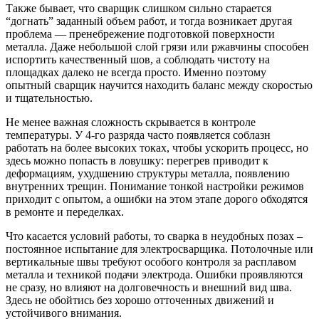
Также бывает, что сварщик слишком сильно старается
“догнать” заданный объем работ, и тогда возникает другая
проблема — пренебрежение подготовкой поверхности
металла. Даже небольшой слой грязи или ржавчины способен
испортить качественный шов, а соблюдать чистоту на
площадках далеко не всегда просто. Именно поэтому
опытный сварщик научится находить баланс между скоростью
и тщательностью.
Не менее важная сложность скрывается в контроле
температуры. У 4-го разряда часто появляется соблазн
работать на более высоких токах, чтобы ускорить процесс, но
здесь можно попасть в ловушку: перегрев приводит к
деформациям, ухудшению структуры металла, появлению
внутренних трещин. Понимание тонкой настройки режимов
приходит с опытом, а ошибки на этом этапе дорого обходятся
в ремонте и переделках.
Что касается условий работы, то сварка в неудобных позах –
постоянное испытание для электросварщика. Потолочные или
вертикальные швы требуют особого контроля за расплавом
металла и техникой подачи электрода. Ошибки проявляются
не сразу, но влияют на долговечность и внешний вид шва.
Здесь не обойтись без хорошо отточенных движений и
устойчивого внимания.