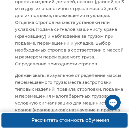
простых изделий, деталей, лесных (длиной до 3
м) и других аналогичных грузов массой до 5 т
для их подъема, перемещения и укладки.
Отцепка стропов на месте установки или
укладки. Подача сигналов машинисту крана
(крановщику) и наблюдение за грузом при
подъеме, перемещении и укладке. Выбор
необходимых стропов в соответствии с массой
и размером перемещаемого груза.
Определение пригодности стропов.
визуальное определение массы
Должен знать:
перемещаемого груза; места застроповки
типовых изделий; правила строповки, подъема
и перемещения малогабаритных грузов;
условную сигнализацию для машинистов
кранов (крановщиков); назначение и правила
Open ch
применения стропов — тросов, цепей, канатов
Рассчитать стоимость обучения
и др.; предельные нормы нагрузки крана и