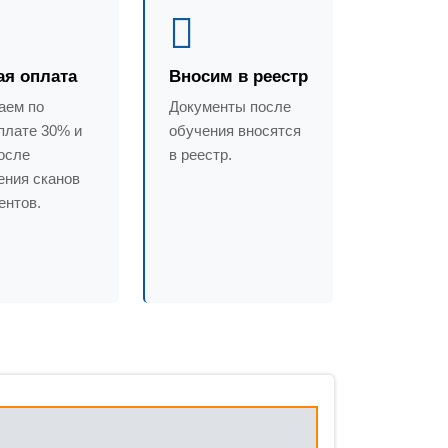
ая оплата
Вносим в реестр
аем по
Документы после
плате 30% и
обучения вносятся
осле
в реестр.
ения сканов
ентов.