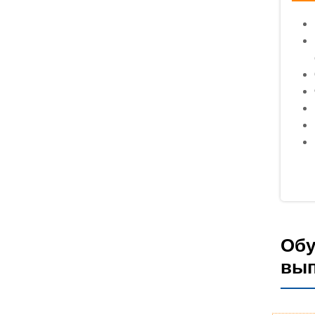
Обу
вып