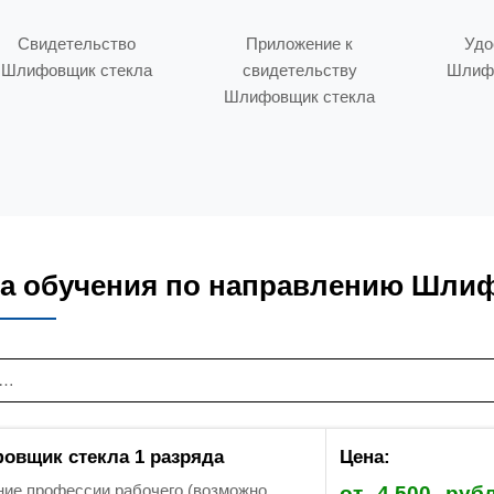
Свидетельство
Приложение к
Удо
Шлифовщик стекла
свидетельству
Шлифо
Шлифовщик стекла
а обучения по направлению Шли
вщик стекла 1 разряда
Цена:
ие профессии рабочего (возможно
от
4 500
руб