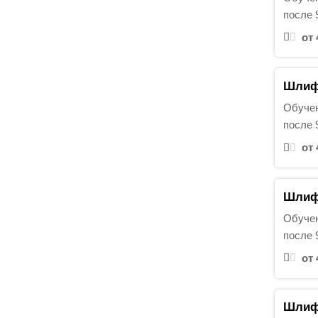
:
после 
от 
Шлифо
Обучен
после 
от 
Шлифо
Обучен
после 
от 
Шлифо