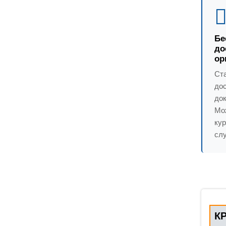
Бе
до
ор
Ст
до
док
Мо
ку
слу
К