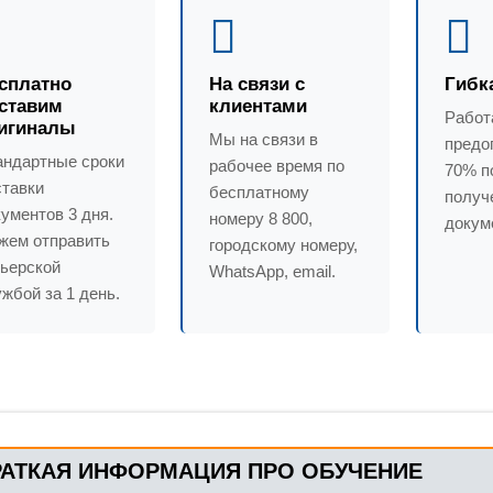
сплатно
На связи с
Гибк
ставим
клиентами
Работ
игиналы
Мы на связи в
предо
андартные сроки
рабочее время по
70% п
ставки
бесплатному
получ
ументов 3 дня.
номеру 8 800,
докум
жем отправить
городскому номеру,
рьерской
WhatsApp, email.
жбой за 1 день.
РАТКАЯ ИНФОРМАЦИЯ ПРО ОБУЧЕНИЕ