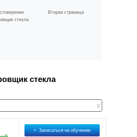
стоверение
Вторая страница
вщик стекла
фовщик стекла
Записаться на обучение
лей