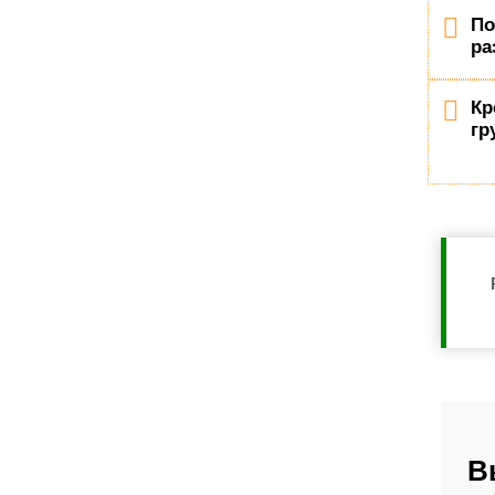
По
ра
Кр
гр
В