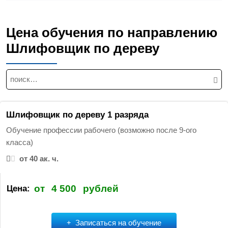
Цена обучения по направлению
Шлифовщик по дереву
Н
а
й
т
Шлифовщик по дереву 1 разряда
и
Обучение профессии рабочего (возможно после 9-ого
:
класса)
от 40 ак. ч.
от
4 500
рублей
Цена:
Записаться на обучение