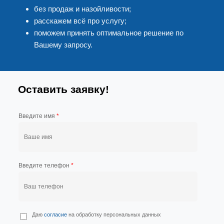
без продаж и назойливости;
расскажем всё про услугу;
поможем принять оптимальное решение по
Вашему запросу.
Оставить заявку!
Введите имя
*
Введите телефон
*
П
Даю
согласие
на обработку персональных данных
е