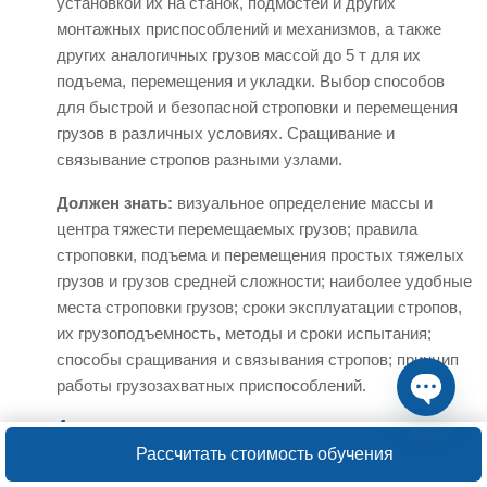
установкой их на станок, подмостей и других
монтажных приспособлений и механизмов, а также
других аналогичных грузов массой до 5 т для их
подъема, перемещения и укладки. Выбор способов
для быстрой и безопасной строповки и перемещения
грузов в различных условиях. Сращивание и
связывание стропов разными узлами.
Должен знать:
визуальное определение массы и
центра тяжести перемещаемых грузов; правила
строповки, подъема и перемещения простых тяжелых
грузов и грузов средней сложности; наиболее удобные
места строповки грузов; сроки эксплуатации стропов,
их грузоподъемность, методы и сроки испытания;
способы сращивания и связывания стропов; принцип
работы грузозахватных приспособлений.
4 разряд
Open ch
Рассчитать стоимость обучения
Характеристика работ
. Строповка и увязка простых
изделий, деталей, лесных (длиной до 3 м) и других