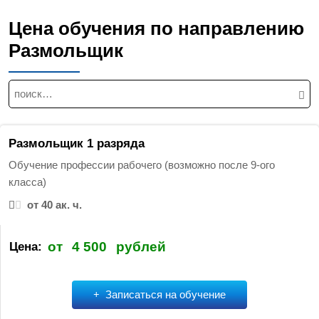
Цена обучения по направлению
Размольщик
Н
а
й
т
Размольщик 1 разряда
и
Обучение профессии рабочего (возможно после 9-ого
:
класса)
от 40 ак. ч.
от
4 500
рублей
Цена:
Записаться на обучение