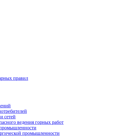
арных правил
жений
потребителей
и сетей
пасного ведения горных работ
 промышленности
ургической промышленности