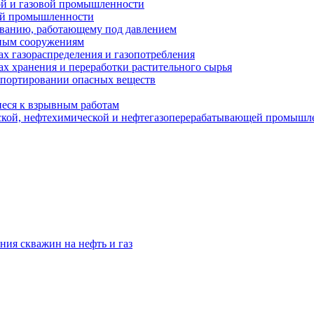
ой и газовой промышленности
ой промышленности
ованию, работающему под давлением
ным сооружениям
х газораспределения и газопотребления
х хранения и переработки растительного сырья
спортировании опасных веществ
еся к взрывным работам
ской, нефтехимической и нефтегазоперерабатывающей промышл
ния скважин на нефть и газ