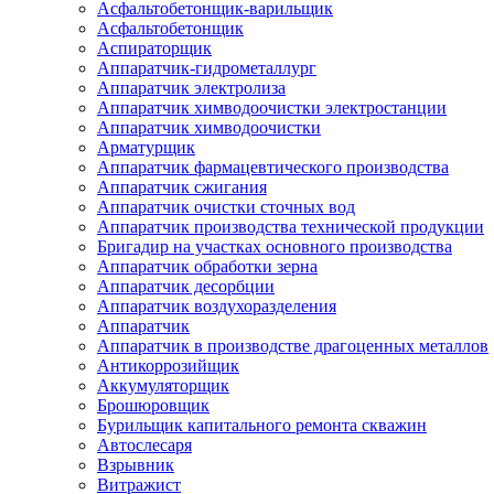
Асфальтобетонщик-варильщик
Асфальтобетонщик
Аспираторщик
Аппаратчик-гидрометаллург
Аппаратчик электролиза
Аппаратчик химводоочистки электростанции
Аппаратчик химводоочистки
Арматурщик
Аппаратчик фармацевтического производства
Аппаратчик сжигания
Аппаратчик очистки сточных вод
Аппаратчик производства технической продукции
Бригадир на участках основного производства
Аппаратчик обработки зерна
Аппаратчик десорбции
Аппаратчик воздухоразделения
Аппаратчик
Аппаратчик в производстве драгоценных металлов
Антикоррозийщик
Аккумуляторщик
Брошюровщик
Бурильщик капитального ремонта скважин
Автослесаря
Взрывник
Витражист