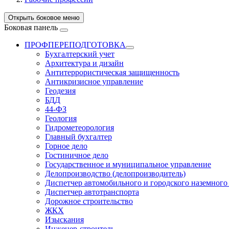
Открыть боковое меню
Боковая панель
ПРОФПЕРЕПОДГОТОВКА
Бухгалтерский учет
Архитектура и дизайн
Антитеррористическая защищенность
Антикризисное управление
Геодезия
БДД
44-ФЗ
Геология
Гидрометеорология
Главный бухгалтер
Горное дело
Гостиничное дело
Государственное и муниципальное управление
Делопроизводство (делопроизводитель)
Диспетчер автомобильного и городского наземного
Диспетчер автотранспорта
Дорожное строительство
ЖКХ
Изыскания
Инженер-строитель