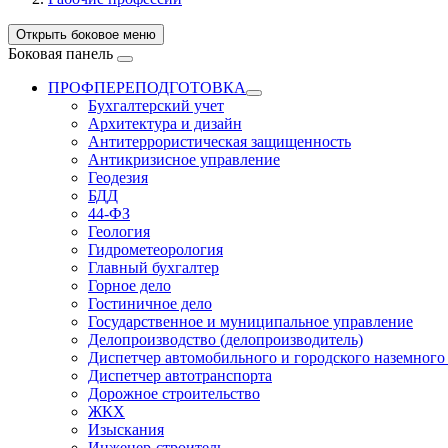
Открыть боковое меню
Боковая панель
ПРОФПЕРЕПОДГОТОВКА
Бухгалтерский учет
Архитектура и дизайн
Антитеррористическая защищенность
Антикризисное управление
Геодезия
БДД
44-ФЗ
Геология
Гидрометеорология
Главный бухгалтер
Горное дело
Гостиничное дело
Государственное и муниципальное управление
Делопроизводство (делопроизводитель)
Диспетчер автомобильного и городского наземного
Диспетчер автотранспорта
Дорожное строительство
ЖКХ
Изыскания
Инженер-строитель