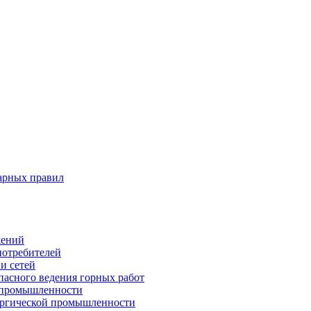
арных правил
жений
потребителей
и сетей
пасного ведения горных работ
 промышленности
ургической промышленности