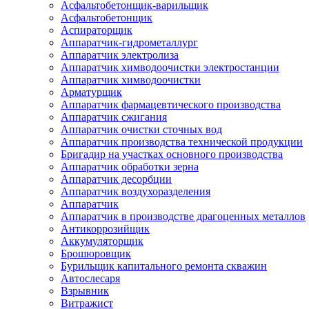
Асфальтобетонщик-варильщик
Асфальтобетонщик
Аспираторщик
Аппаратчик-гидрометаллург
Аппаратчик электролиза
Аппаратчик химводоочистки электростанции
Аппаратчик химводоочистки
Арматурщик
Аппаратчик фармацевтического производства
Аппаратчик сжигания
Аппаратчик очистки сточных вод
Аппаратчик производства технической продукции
Бригадир на участках основного производства
Аппаратчик обработки зерна
Аппаратчик десорбции
Аппаратчик воздухоразделения
Аппаратчик
Аппаратчик в производстве драгоценных металлов
Антикоррозийщик
Аккумуляторщик
Брошюровщик
Бурильщик капитального ремонта скважин
Автослесаря
Взрывник
Витражист