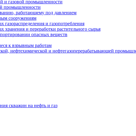
ой и газовой промышленности
ой промышленности
ованию, работающему под давлением
ным сооружениям
х газораспределения и газопотребления
х хранения и переработки растительного сырья
спортировании опасных веществ
еся к взрывным работам
ской, нефтехимической и нефтегазоперерабатывающей промышл
ния скважин на нефть и газ