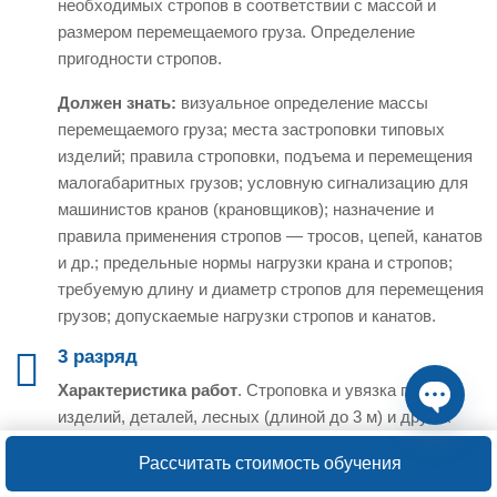
необходимых стропов в соответствии с массой и
размером перемещаемого груза. Определение
пригодности стропов.
Должен знать:
визуальное определение массы
перемещаемого груза; места застроповки типовых
изделий; правила строповки, подъема и перемещения
малогабаритных грузов; условную сигнализацию для
машинистов кранов (крановщиков); назначение и
правила применения стропов — тросов, цепей, канатов
и др.; предельные нормы нагрузки крана и стропов;
требуемую длину и диаметр стропов для перемещения
грузов; допускаемые нагрузки стропов и канатов.
3 разряд
Характеристика работ
. Строповка и увязка простых
изделий, деталей, лесных (длиной до 3 м) и других
Open ch
аналогичных грузов массой свыше 5 до 25 т для их
Рассчитать стоимость обучения
подъема, перемещения и укладки. Строповка и увязка
грузов средней сложности, лесных грузов (длиной