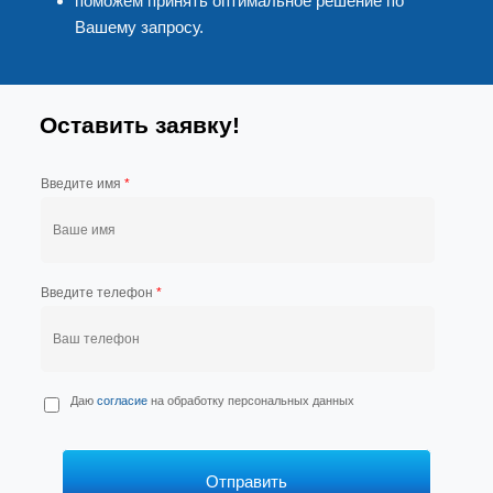
поможем принять оптимальное решение по
Вашему запросу.
Оставить заявку!
Введите имя
*
Введите телефон
*
П
Даю
согласие
на обработку персональных данных
е
р
с
*
Отправить