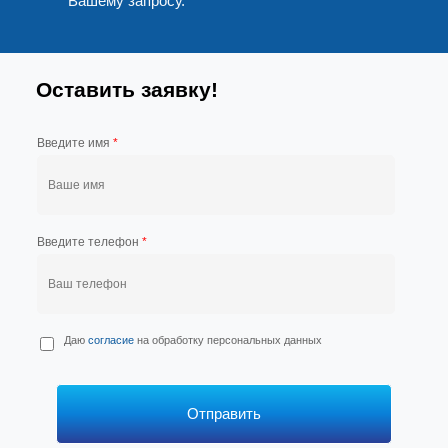
Вашему запросу.
Оставить заявку!
Введите имя
*
Введите телефон
*
П
Даю
согласие
на обработку персональных данных
е
р
с
*
Отправить