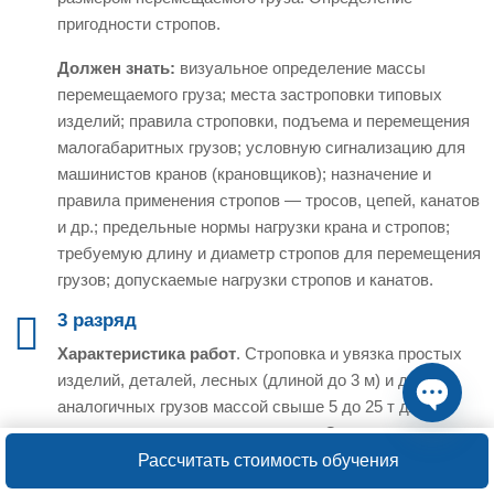
пригодности стропов.
Должен знать:
визуальное определение массы
перемещаемого груза; места застроповки типовых
изделий; правила строповки, подъема и перемещения
малогабаритных грузов; условную сигнализацию для
машинистов кранов (крановщиков); назначение и
правила применения стропов — тросов, цепей, канатов
и др.; предельные нормы нагрузки крана и стропов;
требуемую длину и диаметр стропов для перемещения
грузов; допускаемые нагрузки стропов и канатов.
3 разряд
Характеристика работ
. Строповка и увязка простых
изделий, деталей, лесных (длиной до 3 м) и других
аналогичных грузов массой свыше 5 до 25 т для их
подъема, перемещения и укладки. Строповка и увязка
Open ch
грузов средней сложности, лесных грузов (длиной
Рассчитать стоимость обучения
свыше 3 до 6 м), изделий, деталей и узлов с