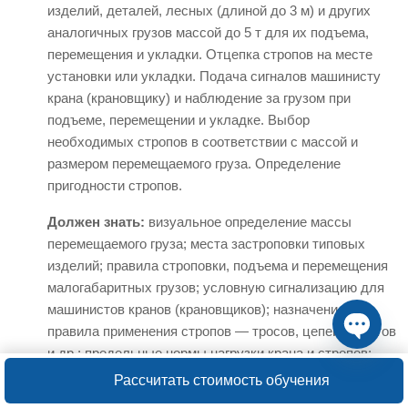
изделий, деталей, лесных (длиной до 3 м) и других
аналогичных грузов массой до 5 т для их подъема,
перемещения и укладки. Отцепка стропов на месте
установки или укладки. Подача сигналов машинисту
крана (крановщику) и наблюдение за грузом при
подъеме, перемещении и укладке. Выбор
необходимых стропов в соответствии с массой и
размером перемещаемого груза. Определение
пригодности стропов.
Должен знать:
визуальное определение массы
перемещаемого груза; места застроповки типовых
изделий; правила строповки, подъема и перемещения
малогабаритных грузов; условную сигнализацию для
машинистов кранов (крановщиков); назначение и
правила применения стропов — тросов, цепей, канатов
и др.; предельные нормы нагрузки крана и стропов;
Open ch
требуемую длину и диаметр стропов для перемещения
Рассчитать стоимость обучения
грузов; допускаемые нагрузки стропов и канатов.