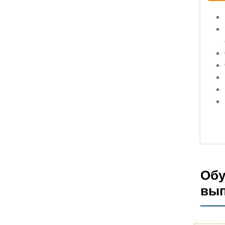
Обу
вып