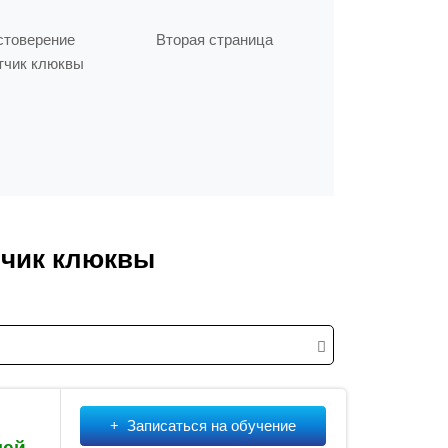
стоверение
Вторая страница
тчик клюквы
тчик клюквы
Записаться на обучение
лей