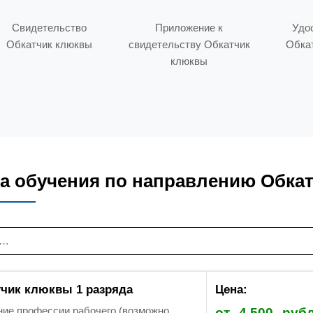
Свидетельство
Приложение к
Удо
Обкатчик клюквы
свидетельству Обкатчик
Обка
клюквы
а обучения по направлению Обка
чик клюквы 1 разряда
Цена:
ие профессии рабочего (возможно
от
4 500
руб