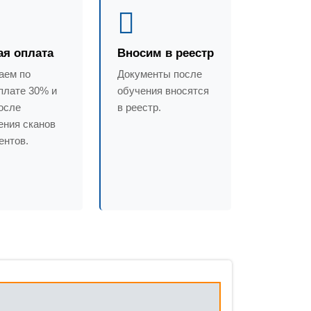
ая оплата
Вносим в реестр
аем по
Документы после
плате 30% и
обучения вносятся
осле
в реестр.
ения сканов
ентов.