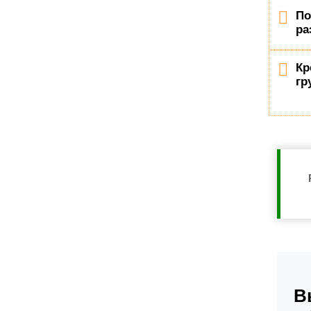
По
ра
Кр
гр
В