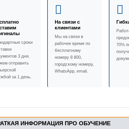
сплатно
На связи с
Гибк
ставим
клиентами
Работ
игиналы
Мы на связи в
предо
андартные сроки
рабочее время по
70% п
ставки
бесплатному
получ
ументов 3 дня.
номеру 8 800,
докум
жем отправить
городскому номеру,
рьерской
WhatsApp, email.
жбой за 1 день.
РАТКАЯ ИНФОРМАЦИЯ ПРО ОБУЧЕНИЕ