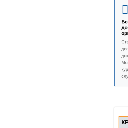
Бе
до
ор
Ст
до
док
Мо
ку
слу
К