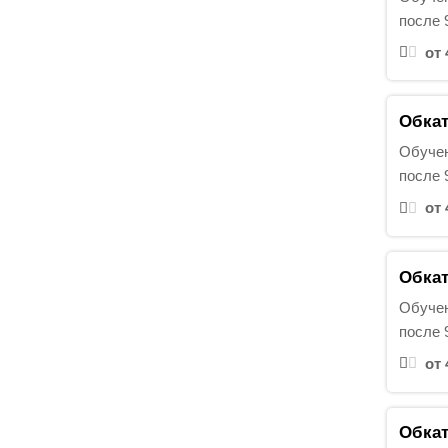
:
после 
от 
Обкат
Обучен
после 
от 
Обкат
Обучен
после 
от 
Обкат