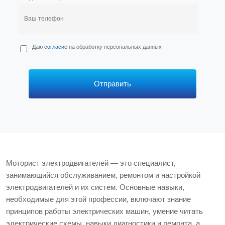
П
Даю
согласие
на обработку персональных данных
е
р
с
*
Отправить
Моторист электродвигателей — это специалист,
занимающийся обслуживанием, ремонтом и настройкой
электродвигателей и их систем. Основные навыки,
необходимые для этой профессии, включают знание
принципов работы электрических машин, умение читать
электрические схемы, навыки диагностики и ремонта, а